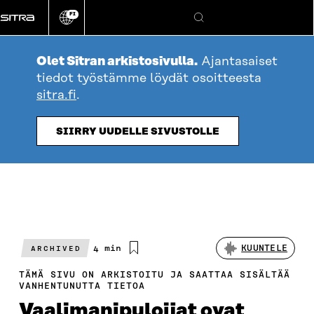
Siirry
FI
suoraan
Vaihda
Hae
sivuston
sisältöön
kieli
Olet Sitran arkistosivulla.
Ajantasaiset
tiedot työstämme löydät osoitteesta
sitra.fi
.
SIIRRY UUDELLE SIVUSTOLLE
Arvioitu
4 min
KUUNTELE
ARCHIVED
lukuaika
TÄMÄ SIVU ON ARKISTOITU JA SAATTAA SISÄLTÄÄ
VANHENTUNUTTA TIETOA
Vaalimanipuloijat ovat