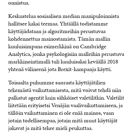
onnistua.
Keskustelua sosiaalisen median manipuloinnista
hallitsee kaksi teemaa. Yhtäällä todistamme
käyttäjädataan ja algoritmeihin perustuvaa
kohdennettua mainostamista. Tämän mallin
kuuluisimpana esimerkkinä on Cambridge
Analytica, jonka psykologisiin malleihin perustuva
markkinointimalli tuli kuuluisaksi keväällä 2018
yhtenä välineenä jota Brexit-kampanja käytti.
Toisaalta puhumme suorasta käyttäjätilien
tekemästä vaikuttamisesta, mitä voivat tehdä niin
palkatut agentit kuin sähköiset valetilitkin. Valetilit
liitetään erityisetsi Venäjän vaalivaikuttamiseen, ja
tällöin vaikuttaminen ei ole enää mainos, vaan
jotain todellisempaa, jotain mitä muut käyttäjät
jakavat ja mitä tekee mieli peukuttaa.