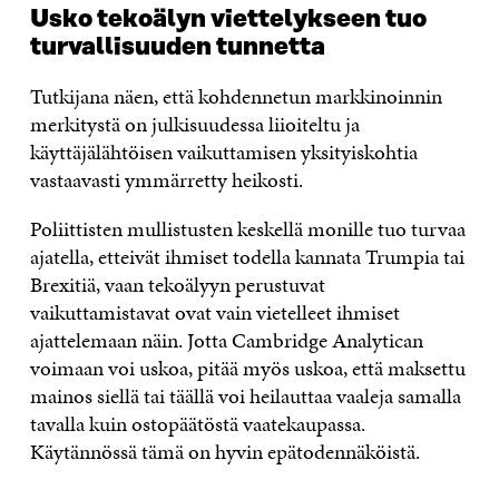
Usko tekoälyn viettelykseen tuo
turvallisuuden tunnetta
Tutkijana näen, että kohdennetun markkinoinnin
merkitystä on julkisuudessa liioiteltu ja
käyttäjälähtöisen vaikuttamisen yksityiskohtia
vastaavasti ymmärretty heikosti.
Poliittisten mullistusten keskellä monille tuo turvaa
ajatella, etteivät ihmiset todella kannata Trumpia tai
Brexitiä, vaan tekoälyyn perustuvat
vaikuttamistavat ovat vain vietelleet ihmiset
ajattelemaan näin. Jotta Cambridge Analytican
voimaan voi uskoa, pitää myös uskoa, että maksettu
mainos siellä tai täällä voi heilauttaa vaaleja samalla
tavalla kuin ostopäätöstä vaatekaupassa.
Käytännössä tämä on hyvin epätodennäköistä.