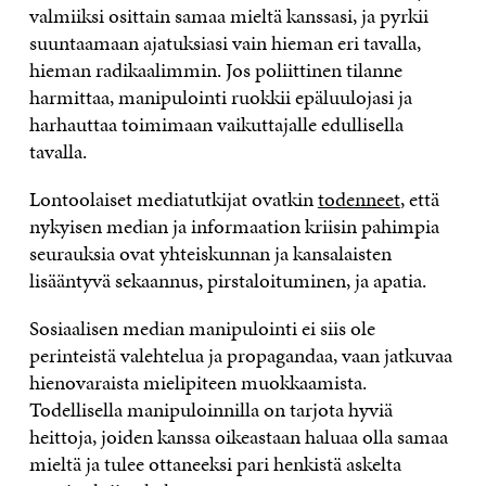
valmiiksi osittain samaa mieltä kanssasi, ja pyrkii
suuntaamaan ajatuksiasi vain hieman eri tavalla,
hieman radikaalimmin. Jos poliittinen tilanne
harmittaa, manipulointi ruokkii epäluulojasi ja
harhauttaa toimimaan vaikuttajalle edullisella
tavalla.
Lontoolaiset mediatutkijat ovatkin
todenneet
, että
nykyisen median ja informaation kriisin pahimpia
seurauksia ovat yhteiskunnan ja kansalaisten
lisääntyvä sekaannus, pirstaloituminen, ja apatia.
Sosiaalisen median manipulointi ei siis ole
perinteistä valehtelua ja propagandaa, vaan jatkuvaa
hienovaraista mielipiteen muokkaamista.
Todellisella manipuloinnilla on tarjota hyviä
heittoja, joiden kanssa oikeastaan haluaa olla samaa
mieltä ja tulee ottaneeksi pari henkistä askelta