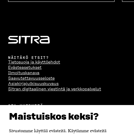
NÄITÄKÖ ETSIT?
Tietosuoja ja käyttöehdot
Evästeasetukset
Ilmoituskanava
Saavutettavuusseloste
Asiakirjajulkisuuskuvaus
Sitran digitaalinen viestintä ja verkkopalvelut
OTA YHTEYTTÄ
Suomen itsenäisyyden juhlarahasto Sitra
Maistuiskos keksi?
Itämerenkatu 11-13, PL 160,
00181 Helsinki
Sivustomme käyttää evästeitä. Käytämme evästeitä
Puhelin +358 294 618 991