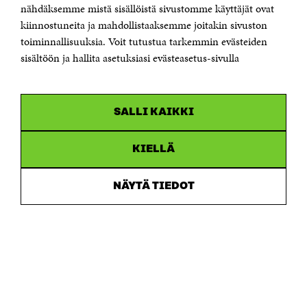
Sähköpostiosoite
nähdäksemme mistä sisällöistä sivustomme käyttäjät ovat
etunimi.sukunimi@sitra.fi tai sitra@sitra.fi
kiinnostuneita ja mahdollistaaksemme joitakin sivuston
toiminnallisuuksia. Voit tutustua tarkemmin evästeiden
Saapumisohjeet
sisältöön ja hallita asetuksiasi evästeasetus-sivulla
Y-tunnus 0202132-3
OLEMME NÄISSÄ SOMEISSA
SALLI KAIKKI
Facebook
Avautuu
uudessa
Linkedin
ikkunassa
KIELLÄ
Avautuu
uudessa
Youtube
ikkunassa
Avautuu
NÄYTÄ TIEDOT
uudessa
Instagram
ikkunassa
Avautuu
uudessa
ikkunassa