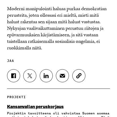
Moderni manipulointi haluaa purkaa demokratian
perusteita, joten ollessasi eri mieltä, mieti mitä
haluat rakentaa sen sijaan mitä haluat vastustaa.
Nykyajan vaalivaikuttaminen perustuu riitojen ja
epävarmuuksien kärjistämiseen, ja sitä vastaan
taistellaan ratkaisemalla sosiaalisia ongelmia, ei
ruokkimalla niitä.
JAA
J
J
J
J
K
A
A
A
A
O
A
A
A
A
P
F
T
L
S
I
A
W
I
Ä
O
PROJEKTI
C
I
N
H
I
E
T
K
K
A
Kansanvallan peruskorjaus
B
T
E
Ö
R
Projektin tavoitteena oli vahvistaa Suomen asemaa
O
E
D
P
T