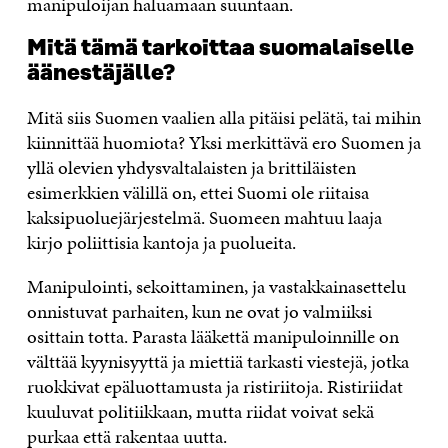
manipuloijan haluamaan suuntaan.
Mitä tämä tarkoittaa suomalaiselle
äänestäjälle?
Mitä siis Suomen vaalien alla pitäisi pelätä, tai mihin
kiinnittää huomiota? Yksi merkittävä ero Suomen ja
yllä olevien yhdysvaltalaisten ja brittiläisten
esimerkkien välillä on, ettei Suomi ole riitaisa
kaksipuoluejärjestelmä. Suomeen mahtuu laaja
kirjo poliittisia kantoja ja puolueita.
Manipulointi, sekoittaminen, ja vastakkainasettelu
onnistuvat parhaiten, kun ne ovat jo valmiiksi
osittain totta. Parasta lääkettä manipuloinnille on
välttää kyynisyyttä ja miettiä tarkasti viestejä, jotka
ruokkivat epäluottamusta ja ristiriitoja. Ristiriidat
kuuluvat politiikkaan, mutta riidat voivat sekä
purkaa että rakentaa uutta.