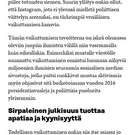
piilee totuuden siemen. Suurin yllätys onkin ollut,
että Instagram, jota ei yleensä mielletä poliittisen
väittelyn areenaksi, on tärkeimpiä venäläisen
vaikuttamisen kanavia.
Tämän vaikuttamisen tavoitteena on iskeä olemassa
oleviin juopiin ihmisten välillä niin vasemmalla
kuin oikeallakin. Esimerkiksi mustalle väestölle
suunnattu vaikuttaminen onnistui luomaan näkyviä
miljoonien ihmisien seuraamia sosiaalisen median
sivustoja, jotka paitsi ruokkivat mustaa aktivismia
myös ohjasivat sitä boikotoimaan vuoden 2016
presidentinvaaleja ja poliittisia puolueita
yleisemmin.
Sirpaleinen julkisuus tuottaa
apatiaa ja kyynisyyttä
Todellinen vaikuttaminen onkin siis itse asiassa jo