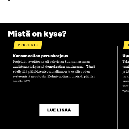
a
A
S
A
N
S
S
S
A
S
A
S
S
A
A
S
A
Mistä on kyse?
PROJEKTI
Kansanvallan peruskorjaus
Uu
Projektin tavoitteena oli vahvistaa Suomen asemaa
Tekn
uudistumiskykyisenä demokratian mallimaana. Tämä
vauh
edellyttää päätöksenteon, hallinnon ja osallisuuden
ja k
systeemistä muutosta. Kolmivuotinen projekti päättyi
tarv
kesällä 2021.
kump
ihmi
työs
LUE LISÄÄ