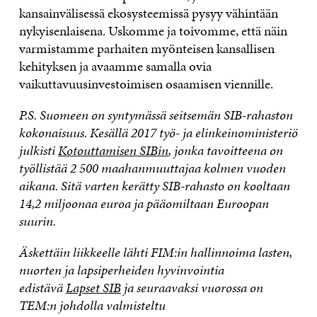
kansainvälisessä ekosysteemissä pysyy vähintään
nykyisenlaisena. Uskomme ja toivomme, että näin
varmistamme parhaiten myönteisen kansallisen
kehityksen ja avaamme samalla ovia
vaikuttavuusinvestoimisen osaamisen viennille.
P.S. Suomeen on syntymässä seitsemän SIB-rahaston
kokonaisuus. Kesällä 2017 työ- ja elinkeinoministeriö
julkisti
Kotouttamisen SIBin
, jonka tavoitteena on
työllistää 2 500 maahanmuuttajaa kolmen vuoden
aikana. Sitä varten kerätty SIB-rahasto on kooltaan
14,2 miljoonaa euroa ja pääomiltaan Euroopan
suurin.
Äskettäin liikkeelle lähti FIM:in hallinnoima lasten,
nuorten ja lapsiperheiden hyvinvointia
edistävä
Lapset SIB
ja seuraavaksi vuorossa on
TEM:n johdolla valmisteltu