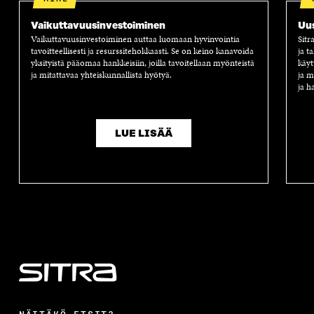
Vaikuttavuus­investoiminen
Uus
Vaikuttavuusinvestoiminen auttaa luomaan hyvinvointia
Sitr
tavoitteellisesti ja resurssitehokkaasti. Se on keino kanavoida
ja t
yksityistä pääomaa hankkeisiin, joilla tavoitellaan myönteistä
käyt
ja mitattavaa yhteiskunnallista hyötyä.
ja m
ja h
LUE LISÄÄ