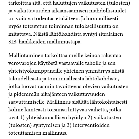
tarkoittaa sitä, että haluttujen vaikutusten (tulosten)
ja vaikuttavuuden aikaansaamisen mahdollisuudet
on voitava todentaa etukäteen. Ja luonnollisesti
myös toteutetun toiminnan tuloksellisuutta on
mitattava. Näistä lähtökohdista syntyi sitralainen
SIB-hankkeiden mallinnustapa.
Mallintaminen tarkoittaa meille keinoa rakentaa
verovarojen käytöstä vastaavalle taholle ja sen
yhteistyökumppaneille yhteinen ymmärrys niistä
taloudellisista ja toiminnallisista lähtökohdista,
jotka luovat raamin tavoitteena olevien vaikutusten
ja pidemmän aikajänteen vaikuttavuuden
saavuttamiselle. Mallinnus sisältää lähtökohtaisesti
kolme kiinteästi toisiinsa liittyvää vaihetta, jotka
ovat 1) yhteiskunnallisen hyödyn 2) vaikutusten
(tulosten) syntymisen ja 3) interventioiden
toteuttamisen mallinnus.