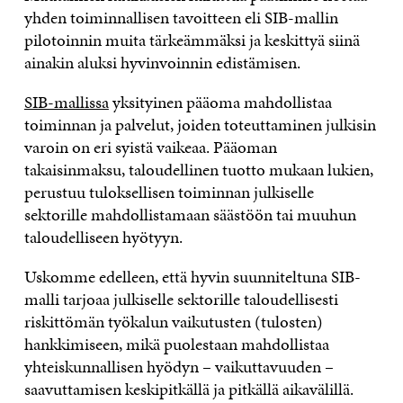
yhden toiminnallisen tavoitteen eli SIB-mallin
pilotoinnin muita tärkeämmäksi ja keskittyä siinä
ainakin aluksi hyvinvoinnin edistämisen.
SIB-mallissa
yksityinen pääoma mahdollistaa
toiminnan ja palvelut, joiden toteuttaminen julkisin
varoin on eri syistä vaikeaa. Pääoman
takaisinmaksu, taloudellinen tuotto mukaan lukien,
perustuu tuloksellisen toiminnan julkiselle
sektorille mahdollistamaan säästöön tai muuhun
taloudelliseen hyötyyn.
Uskomme edelleen, että hyvin suunniteltuna SIB-
malli tarjoaa julkiselle sektorille taloudellisesti
riskittömän työkalun vaikutusten (tulosten)
hankkimiseen, mikä puolestaan mahdollistaa
yhteiskunnallisen hyödyn – vaikuttavuuden –
saavuttamisen keskipitkällä ja pitkällä aikavälillä.