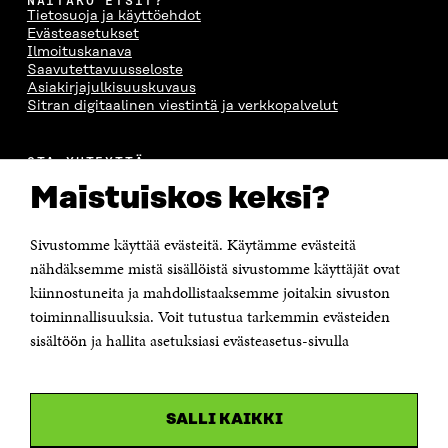
NÄITÄKÖ ETSIT?
Tietosuoja ja käyttöehdot
Evästeasetukset
Ilmoituskanava
Saavutettavuusseloste
Asiakirjajulkisuuskuvaus
Sitran digitaalinen viestintä ja verkkopalvelut
OTA YHTEYTTÄ
Suomen itsenäisyyden juhlarahasto Sitra
Maistuiskos keksi?
Itämerenkatu 11-13, PL 160,
00181 Helsinki
Sivustomme käyttää evästeitä. Käytämme evästeitä
Puhelin +358 294 618 991
Sähköpostiosoite
nähdäksemme mistä sisällöistä sivustomme käyttäjät ovat
etunimi.sukunimi@sitra.fi tai sitra@sitra.fi
kiinnostuneita ja mahdollistaaksemme joitakin sivuston
Saapumisohjeet
toiminnallisuuksia. Voit tutustua tarkemmin evästeiden
sisältöön ja hallita asetuksiasi evästeasetus-sivulla
Y-tunnus 0202132-3
OLEMME NÄISSÄ SOMEISSA
SALLI KAIKKI
Facebook
Avautuu