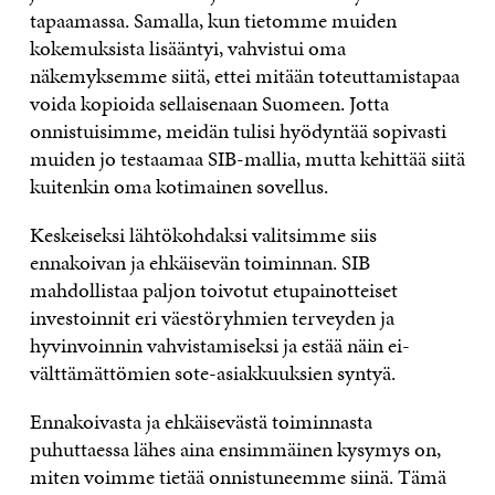
tapaamassa. Samalla, kun tietomme muiden
kokemuksista lisääntyi, vahvistui oma
näkemyksemme siitä, ettei mitään toteuttamistapaa
voida kopioida sellaisenaan Suomeen. Jotta
onnistuisimme, meidän tulisi hyödyntää sopivasti
muiden jo testaamaa SIB-mallia, mutta kehittää siitä
kuitenkin oma kotimainen sovellus.
Keskeiseksi lähtökohdaksi valitsimme siis
ennakoivan ja ehkäisevän toiminnan. SIB
mahdollistaa paljon toivotut etupainotteiset
investoinnit eri väestöryhmien terveyden ja
hyvinvoinnin vahvistamiseksi ja estää näin ei-
välttämättömien sote-asiakkuuksien syntyä.
Ennakoivasta ja ehkäisevästä toiminnasta
puhuttaessa lähes aina ensimmäinen kysymys on,
miten voimme tietää onnistuneemme siinä. Tämä