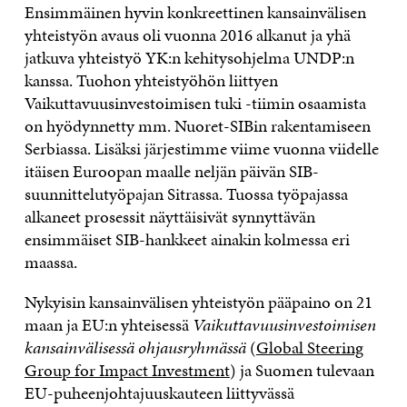
Ensimmäinen hyvin konkreettinen kansainvälisen
yhteistyön avaus oli vuonna 2016 alkanut ja yhä
jatkuva yhteistyö YK:n kehitysohjelma UNDP:n
kanssa. Tuohon yhteistyöhön liittyen
Vaikuttavuusinvestoimisen tuki -tiimin osaamista
on hyödynnetty mm. Nuoret-SIBin rakentamiseen
Serbiassa. Lisäksi järjestimme viime vuonna viidelle
itäisen Euroopan maalle neljän päivän SIB-
suunnittelutyöpajan Sitrassa. Tuossa työpajassa
alkaneet prosessit näyttäisivät synnyttävän
ensimmäiset SIB-hankkeet ainakin kolmessa eri
maassa.
Nykyisin kansainvälisen yhteistyön pääpaino on 21
maan ja EU:n yhteisessä
Vaikuttavuusinvestoimisen
kansainvälisessä ohjausryhmässä
(
Global Steering
Group for Impact Investment
) ja Suomen tulevaan
EU-puheenjohtajuuskauteen liittyvässä