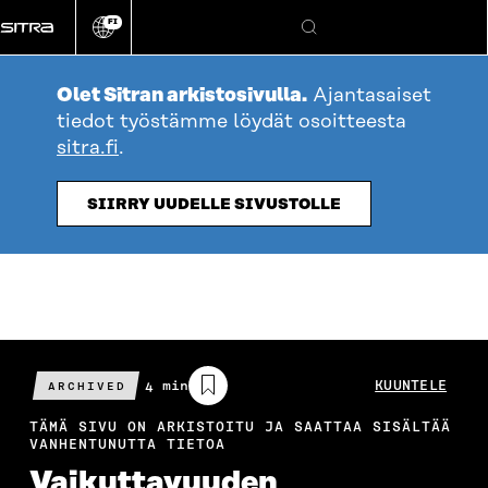
Siirry
FI
suoraan
Vaihda
Hae
sivuston
sisältöön
kieli
Olet Sitran arkistosivulla.
Ajantasaiset
tiedot työstämme löydät osoitteesta
sitra.fi
.
SIIRRY UUDELLE SIVUSTOLLE
Arvioitu
4 min
KUUNTELE
ARCHIVED
lukuaika
TÄMÄ SIVU ON ARKISTOITU JA SAATTAA SISÄLTÄÄ
VANHENTUNUTTA TIETOA
Vaikuttavuuden