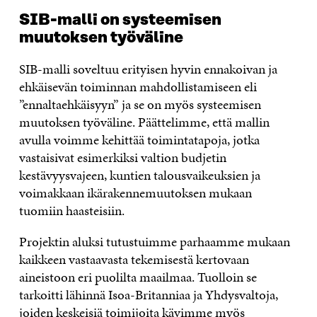
SIB-malli on systeemisen
muutoksen työväline
SIB-malli soveltuu erityisen hyvin ennakoivan ja
ehkäisevän toiminnan mahdollistamiseen eli
”ennaltaehkäisyyn” ja se on myös systeemisen
muutoksen työväline. Päättelimme, että mallin
avulla voimme kehittää toimintatapoja, jotka
vastaisivat esimerkiksi valtion budjetin
kestävyysvajeen, kuntien talousvaikeuksien ja
voimakkaan ikärakennemuutoksen mukaan
tuomiin haasteisiin.
Projektin aluksi tutustuimme parhaamme mukaan
kaikkeen vastaavasta tekemisestä kertovaan
aineistoon eri puolilta maailmaa. Tuolloin se
tarkoitti lähinnä Isoa-Britanniaa ja Yhdysvaltoja,
joiden keskeisiä toimijoita kävimme myös