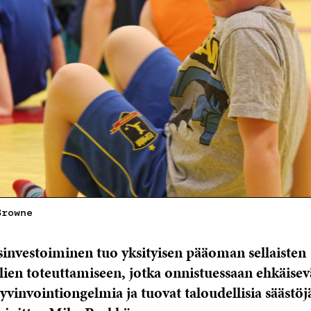
Browne
investoiminen tuo yksityisen pääoman sellaisten
ien toteuttamiseen, jotka onnistuessaan ehkäisevä
vinvointiongelmia ja tuovat taloudellisia säästöjä