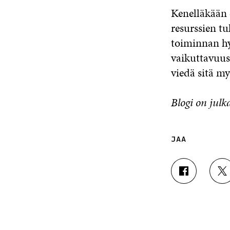
Kenelläkään e
resurssien tu
toiminnan hyö
vaikuttavuus
viedä sitä m
Blogi on julk
JAA
J
J
A
A
A
A
F
T
A
W
C
I