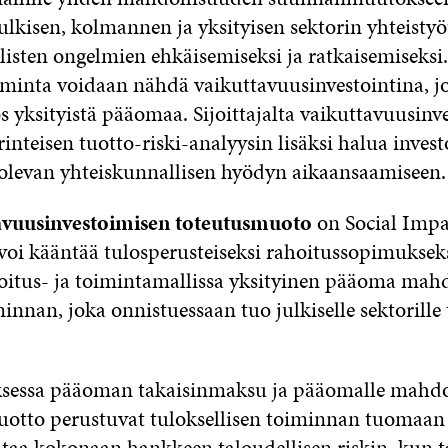
julkisen, kolmannen ja yksityisen sektorin yhteistyö
isten ongelmien ehkäisemiseksi ja ratkaisemiseksi.
iminta voidaan nähdä vaikuttavuusinvestointina, j
s yksityistä pääomaa. Sijoittajalta vaikuttavuusin
rinteisen tuotto-riski-analyysin lisäksi halua inves
 olevan yhteiskunnallisen hyödyn aikaansaamiseen.
tavuusinvestoimisen toteutusmuoto
on Social Imp
 voi kääntää tulosperusteiseksi rahoitussopimuksek
ahoitus- ja toimintamallissa yksityinen pääoma mahd
minnan, joka onnistuessaan tuo julkiselle sektorille 
essa pääoman takaisinmaksu ja pääomalle mahdol
uotto perustuvat tuloksellisen toiminnan tuomaan
antaa kokonaan hankkeen taloudellisen riskin, kun t