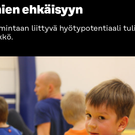
ien ehkäisyyn
intaan liittyvä hyötypotentiaali tuli
kkö.