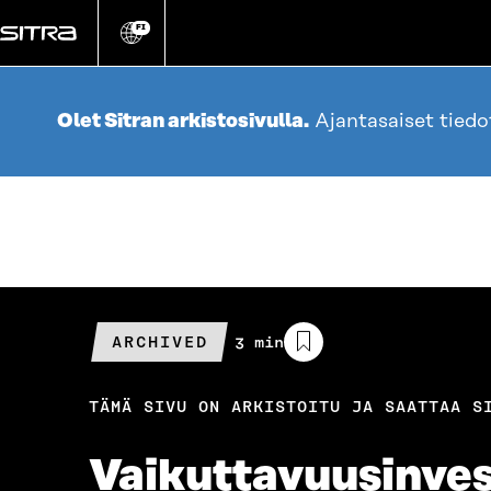
Siirry
suoraan
FI
Vaihda
sivuston
sisältöön
kieli
Olet Sitran arkistosivulla.
Ajantasaiset tied
ARCHIVED
Arvioitu
3 min
lukuaika
TÄMÄ SIVU ON ARKISTOITU JA SAATTAA S
Vaikuttavuusinves