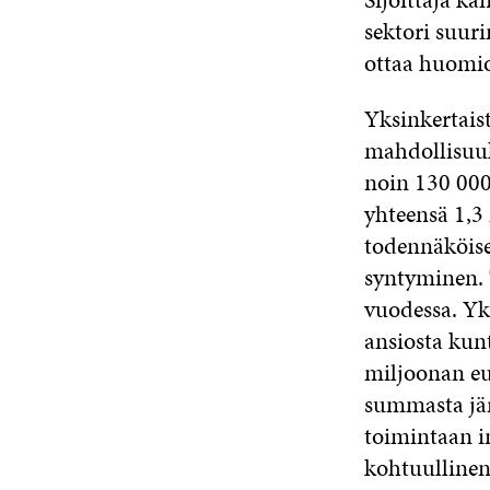
sektori suur
ottaa huomio
Yksinkertais
mahdollisuuk
noin 130 000
yhteensä 1,3
todennäköise
syntyminen. 
vuodessa. Yk
ansiosta kun
miljoonan eu
summasta järj
toimintaan 
kohtuullinen