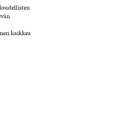
loudellisten
evän
nnen kaikkea