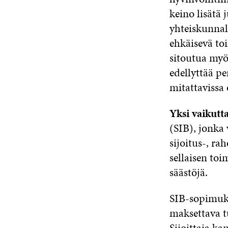
keino lisätä 
yhteiskunnall
ehkäisevä to
sitoutua myö
edellyttää pe
mitattavissa
Yksi vaikut
(SIB), jonka
sijoitus-, r
sellaisen toi
säästöjä.
SIB-sopimuks
maksettava t
Sijoittaja k