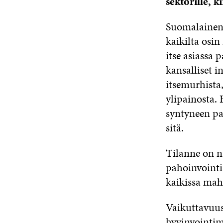
sektorille, k
Suomalainen 
kaikilta osi
itse asiassa 
kansalliset 
itsemurhista
ylipainosta.
syntyneen pa
sitä.
Tilanne on nu
pahoinvointi
kaikissa mahd
Vaikuttavuus
hyvinvointi