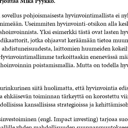
irjoittaa Mika Pyykkö.
sovellus pohjoismaisesta hyvinvointimallista ei ny
n nimeään. Useimmiten hyvinvointi-otsikon alla kes
pahoinvoinnista. Yksi esimerkki tästä ovat lasten h
indikaattorit, jotka ohjaavat keräämään tietoa muu
, ahdistuneisuudesta, laittomien huumeiden kokeilu
 Hyvinvointimallimme tarkoittaakin enenevässä mä
hoinvoinnin poistamismallia. Mutta on todella hyvä
rinkurinen siitä huolimatta, että hyvinvointia edi
a ehkäisevän toiminnan tärkeyttä on korostettu vi
ollisissa kansallisissa strategioissa ja kehittämiso
investoiminen (engl. Impact investing) tarjoaa suo
mallille yhden mahdollisuuden suunnanmuutokseen