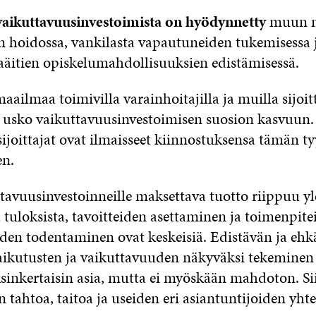
vaikuttavuusinvestoimista on hyödynnetty
muun m
 hoidossa, vankilasta vapautuneiden tukemisessa 
aäitien opiskelumahdollisuuksien edistämisessä.
maailmaa toimivilla varainhoitajilla ja muilla sijoit
 usko vaikuttavuusinvestoimisen suosion kasvuun
sijoittajat ovat ilmaisseet kiinnostuksensa tämän t
en.
tavuusinvestoinneille maksettava tuotto riippuu y
 tuloksista, tavoitteiden asettaminen ja toimenpite
uden todentaminen ovat keskeisiä. Edistävän ja ehk
ikutusten ja vaikuttavuuden näkyväksi tekeminen 
inkertaisin asia, mutta ei myöskään mahdoton. Si
n tahtoa, taitoa ja useiden eri asiantuntijoiden yhte