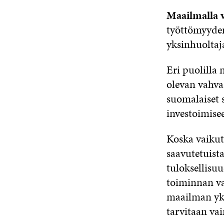
Maailmalla 
työttömyyden
yksinhuoltaj
Eri puolilla 
olevan vahva
suomalaiset 
investoimise
Koska vaikut
saavutetuista
tuloksellisu
toiminnan va
maailman yks
tarvitaan vai