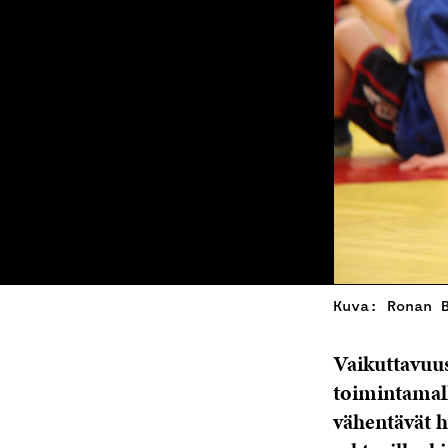
Kuva: Ronan 
Vaikuttavuus
toimintamall
vähentävät hy