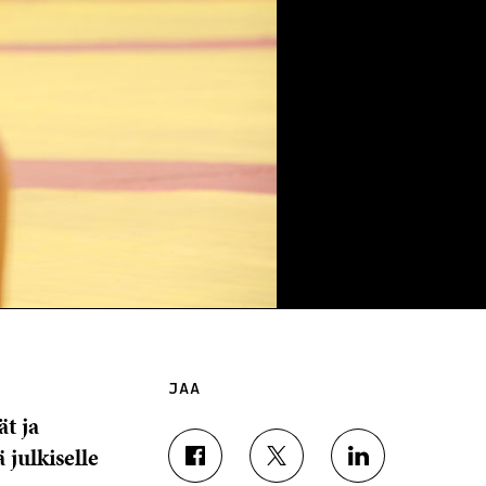
JAA
t ja
 julkiselle
J
J
J