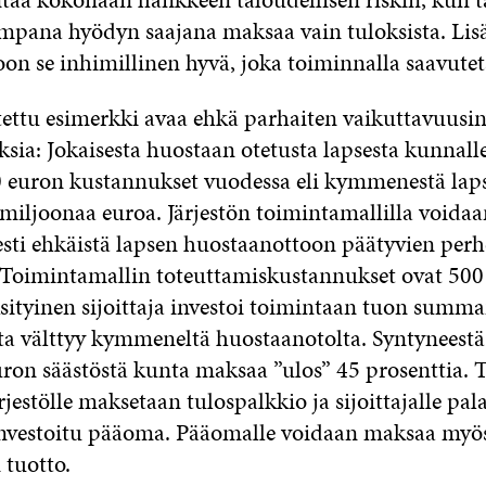
impana hyödyn saajana maksaa vain tuloksista. Lisä
on se inhimillinen hyvä, joka toiminnalla saavutet
tettu esimerkki avaa ehkä parhaiten vaikuttavuusi
sia: Jokaisesta huostaan otetusta lapsesta kunnall
 euron kustannukset vuodessa eli kymmenestä lap
 miljoonaa euroa. Järjestön toimintamallilla voidaa
sti ehkäistä lapsen huostaanottoon päätyvien perh
Toimintamallin toteuttamiskustannukset ovat 500
sityinen sijoittaja investoi toimintaan tuon summa
ta välttyy kymmeneltä huostaanotolta. Syntyneestä
ron säästöstä kunta maksaa ”ulos” 45 prosenttia. 
estölle maksetaan tulospalkkio ja sijoittajalle pal
investoitu pääoma. Pääomalle voidaan maksaa myö
 tuotto.