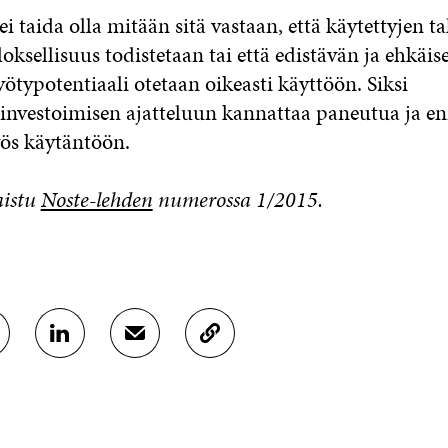
i taida olla mitään sitä vastaan, että käytettyjen ta
loksellisuus todistetaan tai että edistävän ja ehkäis
typotentiaali otetaan oikeasti käyttöön. Siksi
investoimisen ajatteluun kannattaa paneutua ja e
yös käytäntöön.
aistu
Noste-lehden
numerossa 1/2015.
J
J
K
A
A
O
A
A
P
L
S
I
I
Ä
O
N
H
I