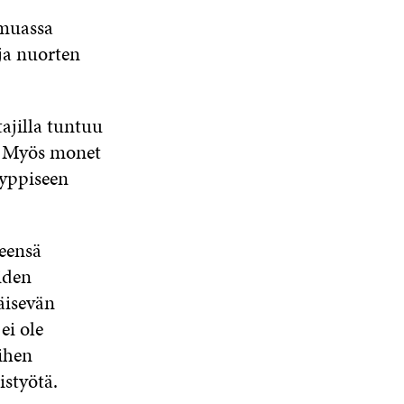
uassa
ja nuorten
tajilla tuntuu
. Myös monet
yyppiseen
leensä
iden
äisevän
ei ole
ihen
istyötä.