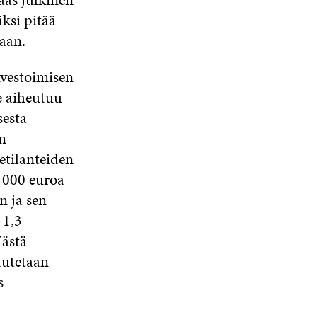
ksi pitää
aan.
nvestoimisen
e aiheutuu
sesta
n
etilanteiden
 000 euroa
n ja sen
 1,3
Tästä
autetaan
s