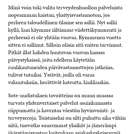
Minä voin toki valita terveydenhuollon palveluista
nopeamman kaistan, yksityisvastaanoton, jos
perheen taloudellinen tilanne sen sallii. Nyt sallii
kyllä, kun käymme iältämme viidettäkymmentä ja
perheessä ei ole yhtään vauvaa. Kymmenen vuotta
sitten ei sallinut. Silloin olisin sitä eniten tarvinnut.
Pitkät illat kahden huutavan vauvan kanssa
päivystyksissä, joita edelleen käytetään
ruuhkautuneiden päivävastaanottojen jatkeina,
tulivat tutuiksi. Ystävät, joilla oli varaa
vakuutuksiin, herättivät kateutta, kiukkuakin.
Sote-uudistuksen tavoitteina on muun muassa
turvata yhdenvertaiset palvelut asuinkunnasta
riippumatta ja kaventaa väestön hyvinvointi- ja
terveyseroja. Toistaiseksi on silti puhuttu aika vähän
siitä, tuovatko suuremmat yksiköt ja jämerämpi
järjestämisvastuu kuitenkaan asiakaskeskeisempiä