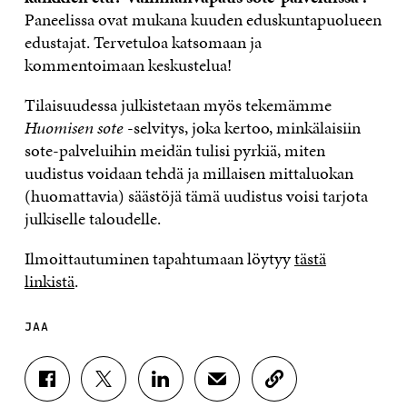
Paneelissa ovat mukana kuuden eduskuntapuolueen
edustajat. Tervetuloa katsomaan ja
kommentoimaan keskustelua!
Tilaisuudessa julkistetaan myös tekemämme
Huomisen sote
-selvitys, joka kertoo, minkälaisiin
sote-palveluihin meidän tulisi pyrkiä, miten
uudistus voidaan tehdä ja millaisen mittaluokan
(huomattavia) säästöjä tämä uudistus voisi tarjota
julkiselle taloudelle.
Ilmoittautuminen tapahtumaan löytyy
tästä
linkistä
.
JAA
J
J
J
J
K
A
A
A
A
O