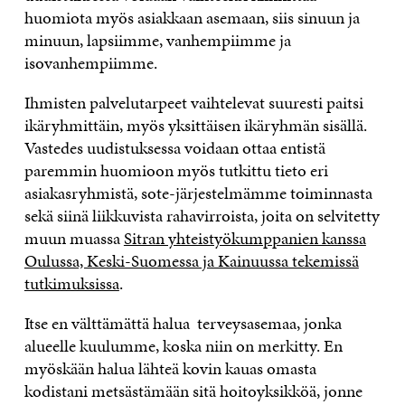
huomiota myös asiakkaan asemaan, siis sinuun ja
minuun, lapsiimme, vanhempiimme ja
isovanhempiimme.
Ihmisten palvelutarpeet vaihtelevat suuresti paitsi
ikäryhmittäin, myös yksittäisen ikäryhmän sisällä.
Vastedes uudistuksessa voidaan ottaa entistä
paremmin huomioon myös tutkittu tieto eri
asiakasryhmistä, sote-järjestelmämme toiminnasta
sekä siinä liikkuvista rahavirroista, joita on selvitetty
muun muassa
Sitran yhteistyökumppanien kanssa
Oulussa, Keski-Suomessa ja Kainuussa tekemissä
tutkimuksissa
.
Itse en välttämättä halua terveysasemaa, jonka
alueelle kuulumme, koska niin on merkitty. En
myöskään halua lähteä kovin kauas omasta
kodistani metsästämään sitä hoitoyksikköä, jonne