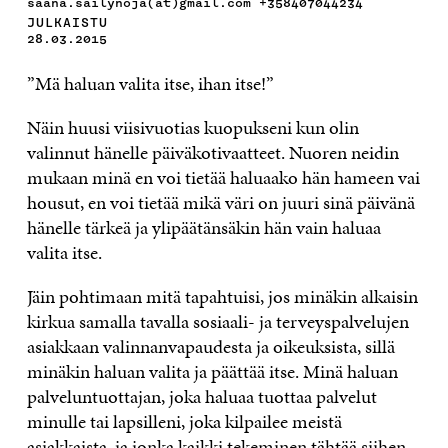
saana.sailynoja(at)gmail.com +358407044234
JULKAISTU
28.03.2015
”Mä haluan valita itse, ihan itse!”
Näin huusi viisivuotias kuopukseni kun olin
valinnut hänelle päiväkotivaatteet. Nuoren neidin
mukaan minä en voi tietää haluaako hän hameen vai
housut, en voi tietää mikä väri on juuri sinä päivänä
hänelle tärkeä ja ylipäätänsäkin hän vain haluaa
valita itse.
Jäin pohtimaan mitä tapahtuisi, jos minäkin alkaisin
kirkua samalla tavalla sosiaali- ja terveyspalvelujen
asiakkaan valinnanvapaudesta ja oikeuksista, sillä
minäkin haluan valita ja päättää itse. Minä haluan
palveluntuottajan, joka haluaa tuottaa palvelut
minulle tai lapsilleni, joka kilpailee meistä
asiakkaista, ja jonka kaikki tekeminen tähtää siihen,