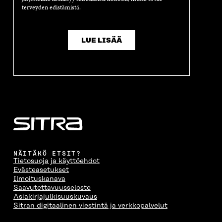
terveyden edistämistä.
LUE LISÄÄ
NÄITÄKÖ ETSIT?
Tietosuoja ja käyttöehdot
Evästeasetukset
Ilmoituskanava
Saavutettavuusseloste
Asiakirjajulkisuuskuvaus
Sitran digitaalinen viestintä ja verkkopalvelut