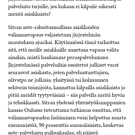
palveluita tarjolle, jos kukaan ei kilpaile oikeasti
meistä asiakkaista?
Sitran sote-rahoitusmallissa asiakkaiden
valinnanvapaus valjastetaan järjestelmän
muutoksen ajuriksi. Käytännössä tämä tarkoittaa
sitä, että meille asiakkaille annetaan vapaus valita
ainakin, mistä hankimme peruspalvelumme.
Järjestelmässä palveluihin osoitetut julkiset varat
seuraavat asiakasta, joten palveluntuottajien,
olivatpa ne julkisia, yksityisiä tai kolmannen
sektorin toimijoita, kannattaa kilpailla asiakkaista ja
pitää meidät tyytyväisinä – siis palvella meitä hyvin
ja tehokkaasti. Sitran yhdessä yhteistyökumppanien
kanssa Oulussa toteuttama tutkimus osoittaa, että
valinnanvapauden lisääminen voisi helpottaa suurta
enemmistöä, 90 prosenttia suomalaisista, koskevaa
sote-palvelujen pullonkaulaa, eli pääsyä