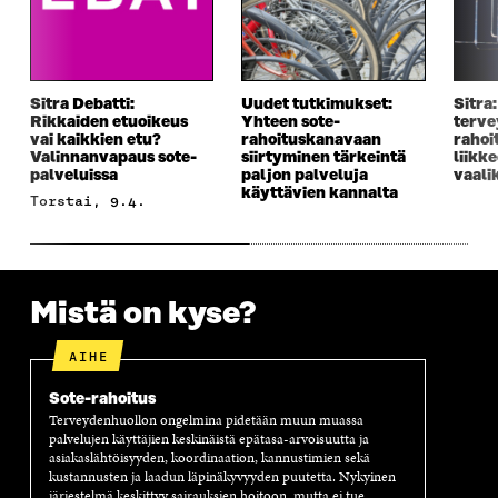
S
A
S
S
A
I
A
S
I
K
I
A
K
K
K
I
K
U
K
K
Sitra Debatti:
Uudet tutkimukset:
Sitra:
U
N
U
K
Rikkaiden etuoikeus
Yhteen sote-
terve
N
A
N
U
vai kaikkien etu?
rahoituskanavaan
rahoi
A
S
A
N
Valinnanvapaus sote-
siirtyminen tärkeintä
liikke
palveluissa
paljon palveluja
vaali
S
S
S
A
käyttävien kannalta
S
A
S
S
torstai, 9.4.
A
A
S
A
Mistä on kyse?
AIHE
Sote-rahoitus
Terveydenhuollon ongelmina pidetään muun muassa
palvelujen käyttäjien keskinäistä epätasa-arvoisuutta ja
asiakaslähtöisyyden, koordinaation, kannustimien sekä
kustannusten ja laadun läpinäkyvyyden puutetta. Nykyinen
järjestelmä keskittyy sairauksien hoitoon, mutta ei tue