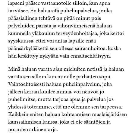
lapseni pääsee vastaanotolle silloin, kun apua
tarvitsee. En halua sitä puhelinpalvelua, jonka
pääasiallinen tehtävä on pitää minut pois
palveluiden parista ja vihonviimeisenä haluan
kuunnella yläkoulun terveydenhoitajaa, joka kertoi
syyskuussa, ettei voi antaa lapsille enää
päänsärkylääkettä sen ollessa sairaanhoitoa, koska
hän keskittyy nykyään vain ennaltaehkäisyyn.
Minä haluan varata ajan mieluiten netissä ja haluan
varata sen silloin kun minulle parhaiten sopii.
Vaihtoehtoisesti haluan puhelinpalvelun, joka
jälleen kerran kuulee minua, voi neuvoa jo
puhelimitse, mutta tarjoaa apua ja palvelua jos
yhdessä toteamme, että me olemme sen tarpeessa.
Kaikkein eniten haluan kohtaamisen maalaisjärkisen
kanssaihmisen kanssa, joka ei ole sääntöjen ja
normien arkinen orja.