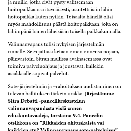
ja muille, jotka eivät pysty valitsemaan
hoitopaikkaansa itsenäisesti, osoitettaisiin lähin
hoitopaikka kuten nytkin. Toisaalta hänellä olisi
myös mahdollisuus päästä hoitopaikkaan, joka on
lähimpänä hänen läheisiään toisella paikkakunnalla.
Valinnanvapaus tulisi nykyisen järjestelmän
rinnalle. Se ei jättäisi ketään oman onnensa nojaan,
päinvastoin. Sitran mallissa avainasemassa ovat
toimiva palveluohjaus ja joustavat, kullekin
asiakkaalle sopivat palvelut.
Sote-järjestelmän ja –rahoituksen uudistaminen on
tulevan hallituksen tärkein urakka.
Järjestämme
Sitra Debatti -paneelikeskustelun
valinnanvapaudesta vielä ennen
eduskuntavaaleja, torstaina 9.4. Paneelin
otsikkona on ”Rikkaiden ohituskaista vai
kaikkien etu? Valinnanvapaus sote-palveluissa”.