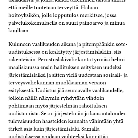
että meille tuotetaan terveyttä. Haluan
hoitoyksikön, jolle lopputulos merkitsee, jossa
palvelukokemuksella on suuri painoarvo ja minua
kuullaan.
Kuluneen vaalikauden aikana ja pitempäänkin sote-
uudistuksessa on keskitytty järjestämislakiin, siis
rakenteisiin. Perustuslakivaliokunta tyrmäsi helmi–
maaliskuussa ensin hallituksen esityksen uudeksi
järjestämislaiksi ja sitten vielä uudestaan sosiaali- ja
terveysvaliokunnan muokkaaman version
esityksestä. Uudistus jää seuraavalle vaalikaudelle,
jolloin näillä näkymin ryhdytään vihdoin
pohtimaan myös järjestelmän rahoituksen
uudistamista. Se on järjestelmän ja kansantalouden
tulevaisuuden haasteiden kannalta vähintään yhtä
tärkeä asia kuin järjestämislaki. Samalla
uudistuksessa voidaan vaihteeksi kiinnittää