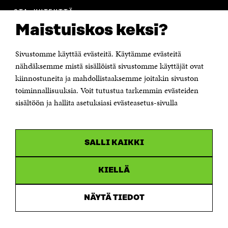
OTA YHTEYTTÄ
Suomen itsenäisyyden juhlarahasto Sitra
Maistuiskos keksi?
Itämerenkatu 11-13, PL 160,
00181 Helsinki
Sivustomme käyttää evästeitä. Käytämme evästeitä
Puhelin +358 294 618 991
Sähköpostiosoite
nähdäksemme mistä sisällöistä sivustomme käyttäjät ovat
etunimi.sukunimi@sitra.fi tai sitra@sitra.fi
kiinnostuneita ja mahdollistaaksemme joitakin sivuston
toiminnallisuuksia. Voit tutustua tarkemmin evästeiden
Saapumisohjeet
sisältöön ja hallita asetuksiasi evästeasetus-sivulla
Y-tunnus 0202132-3
OLEMME NÄISSÄ SOMEISSA
SALLI KAIKKI
Facebook
Avautuu
uudessa
Linkedin
ikkunassa
KIELLÄ
Avautuu
uudessa
Youtube
ikkunassa
Avautuu
NÄYTÄ TIEDOT
uudessa
Instagram
ikkunassa
Avautuu
uudessa