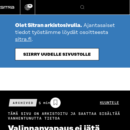
Siirry
FI
suoraan
Vaihda
Hae
sivuston
sisältöön
kieli
Olet Sitran arkistosivulla.
Ajantasaiset
tiedot työstämme löydät osoitteesta
sitra.fi
.
SIIRRY UUDELLE SIVUSTOLLE
Arvioitu
5 min
KUUNTELE
ARCHIVED
lukuaika
TÄMÄ SIVU ON ARKISTOITU JA SAATTAA SISÄLTÄÄ
VANHENTUNUTTA TIETOA
Valinnanvapaus ei jätä