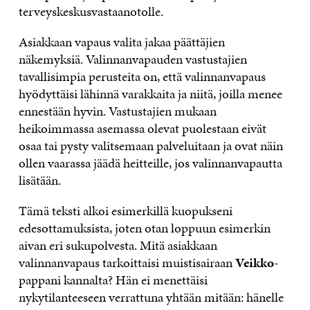
terveyskeskusvastaanotolle.
Asiakkaan vapaus valita jakaa päättäjien
näkemyksiä. Valinnanvapauden vastustajien
tavallisimpia perusteita on, että valinnanvapaus
hyödyttäisi lähinnä varakkaita ja niitä, joilla menee
ennestään hyvin. Vastustajien mukaan
heikoimmassa asemassa olevat puolestaan eivät
osaa tai pysty valitsemaan palveluitaan ja ovat näin
ollen vaarassa jäädä heitteille, jos valinnanvapautta
lisätään.
Tämä teksti alkoi esimerkillä kuopukseni
edesottamuksista, joten otan loppuun esimerkin
aivan eri sukupolvesta. Mitä asiakkaan
valinnanvapaus tarkoittaisi muistisairaan
Veikko
-
pappani kannalta? Hän ei menettäisi
nykytilanteeseen verrattuna yhtään mitään: hänelle