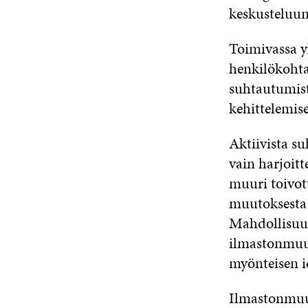
keskusteluun
Toimivassa yh
henkilökohtai
suhtautumist
kehittelemise
Aktiivista s
vain harjoit
muuri toivot
muutoksesta j
Mahdollisuus
ilmastonmuut
myönteisen id
Ilmastonmuu