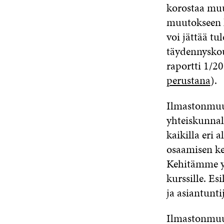
korostaa muu
muutokseen l
voi jättää tu
täydennyskou
raportti 1/2
perustana
).
Ilmastonmuut
yhteiskunnal
kaikilla eri
osaamisen ke
Kehitämme y
kurssille. Es
ja asiantunt
Ilmastonmuut