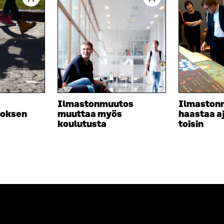
A
V
I
U
A
N
T
U
K
U
T
K
U
U
I
U
U
U
U
D
U
E
D
S
E
Ilmastonmuutos
Ilmaston
S
S
toksen
muuttaa myös
haastaa a
A
S
koulutusta
toisin
I
A
K
I
K
K
U
K
N
U
A
N
S
A
S
S
A
S
A