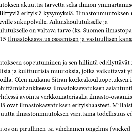
toksen akuuttia tarvetta sekä ilmiön ymmärtämise
iittyviä erityisiä kysymyksiä. Ilmastonmuutoksen r
leville sukupolville. Aikuiskoulutukselle ja
lutukselle on valtava tarve (ks. Suomen ilmastopa
015
Ilmastokasvatus osaamisen ja vastuullisen kan
okseen sopeutuminen ja sen hillintä edellyttävät 
lisia ja kulttuurisia muutoksia, jotka vaikuttavat 
 aloilla. Olen mukana Sitran korkeakouluopetuksen 
hittämishankkeessa ilmastokasvatuksen asiantunti
hdessä avointa verkkomateriaalia ilmasto-osaami
illä ovat ilmastokasvatuksen erityishaasteet. Millai
ijuutta ilmastonmuutoksen värittämä todellisuus ed
os on pirullinen tai viheliäinen ongelma (wicked