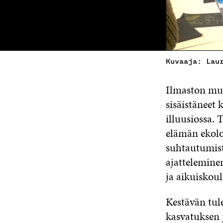
Kuvaaja: Lau
Ilmaston mu
sisäistäneet 
illuusiossa.
elämän ekolo
suhtautumist
ajatteleminen
ja aikuiskoul
Kestävän tul
kasvatuksen 