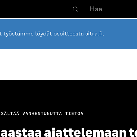
ot työstämme löydät osoitteesta
sitra.fi
.
ISÄLTÄÄ VANHENTUNUTTA TIETOA
astaa ajattelemaan to