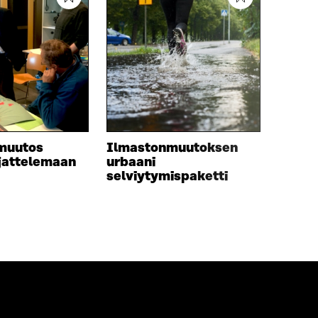
muutos
Ilmastonmuutoksen
jattelemaan
urbaani
selviytymispaketti