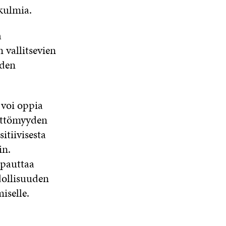
kulmia.
a
 vallitsevien
uden
 voi oppia
ättömyyden
tiivisesta
in.
apauttaa
dollisuuden
iselle.