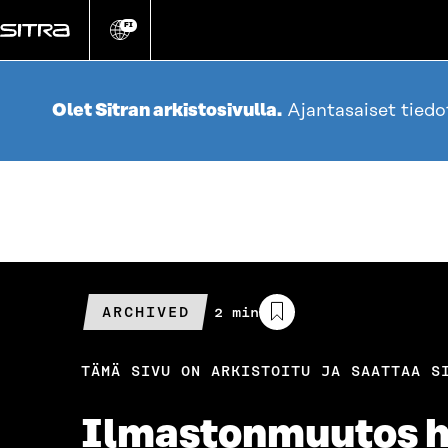
Siirry
suoraan
FI
Vaihda
sivuston
sisältöön
kieli
Olet Sitran arkistosivulla.
Ajantasaiset tied
ARCHIVED
Arvioitu
2 min
lukuaika
TÄMÄ SIVU ON ARKISTOITU JA SAATTAA S
Ilmastonmuutos ha