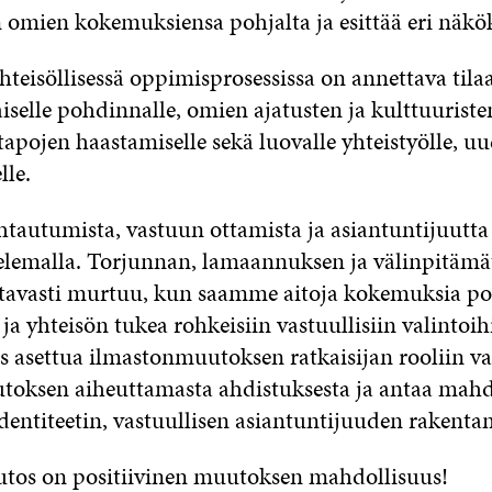
 omien kokemuksiensa pohjalta ja esittää eri näkö
teisöllisessä oppimisprosessissa on annettava tila
selle pohdinnalle, omien ajatusten ja kulttuuristen
apojen haastamiselle sekä luovalle yhteistyölle, u
lle.
uhtautumista, vastuun ottamista ja asiantuntijuutta
telemalla. Torjunnan, lamaannuksen ja välinpitäm
tavasti murtuu, kun saamme aitoja kokemuksia posi
a yhteisön tukea rohkeisiin vastuullisiin valintoih
 asettua ilmastonmuutoksen ratkaisijan rooliin v
oksen aiheuttamasta ahdistuksesta ja antaa mah
entiteetin, vastuullisen asiantuntijuuden rakentam
tos on positiivinen muutoksen mahdollisuus!