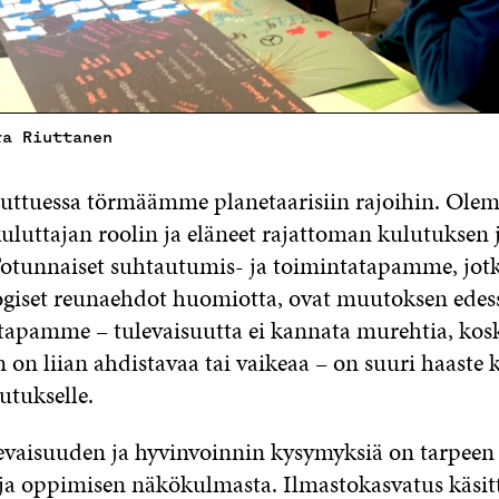
ra Riuttanen
uttuessa törmäämme planetaarisiin rajoihin. Ole
kuluttajan roolin ja eläneet rajattoman kulutuksen
 Totunnaiset suhtautumis- ja toimintatapamme, jotk
giset reunaehdot huomiotta, ovat muutoksen edessä
apamme – tulevaisuutta ei kannata murehtia, kos
 on liian ahdistavaa tai vaikeaa – on suuri haaste 
utukselle.
evaisuuden ja hyvinvoinnin kysymyksiä on tarpeen
ja oppimisen näkökulmasta. Ilmastokasvatus käsit