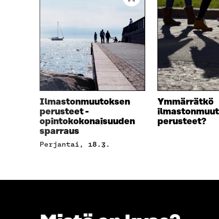
A
U
U
T
T
U
U
U
U
U
U
U
U
D
D
E
E
S
S
S
Ilmastonmuutoksen
Ymmärrätkö
S
A
perusteet -
ilmastonmuu
A
I
opintokokonaisuuden
perusteet?
I
K
sparraus
K
K
perjantai, 18.3.
K
U
U
N
N
A
A
S
S
S
S
A
A