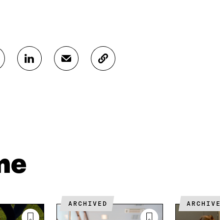
J
J
K
A
A
O
A
A
P
L
S
I
I
Ä
O
N
H
I
K
K
A
E
Ö
R
D
P
T
I
O
I
me
N
S
K
I
T
K
S
I
E
S
L
L
Ä
L
I
ARCHIVED
ARCHIV
A
A
N
V
A
L