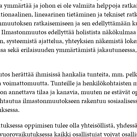
a ymmärtää ja johon ei ole valmiita helppoja ratkai
tionaalinen, lineaarinen tietäminen ja tekniset ratk
onmuutoksen ratkaisemiseen ja sen edellyttämään k
Ilmastonmuutos edellyttää holistista näkökulmaa
n, systeemistä ajattelua, yhteyksien näkemistä loke
sa sekä erilaisuuden ymmärtämistä jakautuneessa, 
os herättää ihmisissä hankalia tunteita, mm. pelk
ja voimattomuutta. Tunteille ja henkilökohtaisten 
 on annettava tilaa ja kanavia, muuten ne estävät o
tautua ilmastonmuutokseen rakentuu sosiaalises
ksessa.
uksessa oppimisen tulee olla yhteisöllistä, yhdess
vuorovaikutuksessa kaikki osallistujat voivat osalli