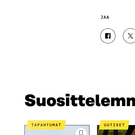
JAA
J
J
A
A
A
A
F
T
A
W
C
I
E
T
B
T
O
E
O
R
Suosittelem
K
I
I
S
S
S
S
Ä
A
A
TAPAHTUMAT
UUTISET
A
V
V
A