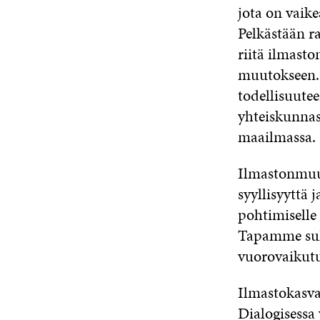
jota on vaike
Pelkästään ra
riitä ilmast
muutokseen. 
todellisuutee
yhteiskunnas
maailmassa.
Ilmastonmuut
syyllisyyttä 
pohtimiselle
Tapamme suh
vuorovaikutu
Ilmastokasvat
Dialogisessa 