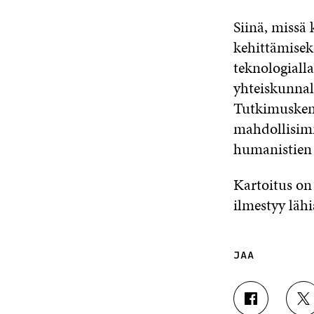
Siinä, missä
kehittämisek
teknologiall
yhteiskunnall
Tutkimuskent
mahdollisimm
humanistien 
Kartoitus on
ilmestyy lähi
JAA
J
J