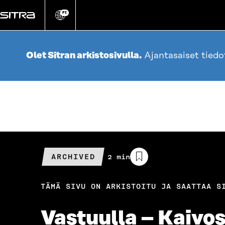
Siirry
suoraan
FI
Vaihda
sivuston
sisältöön
kieli
Olet Sitran arkistosivulla.
Ajantasaiset tied
ARCHIVED
Arvioitu
2 min
lukuaika
TÄMÄ SIVU ON ARKISTOITU JA SAATTAA S
Vastuulla – Kaivo