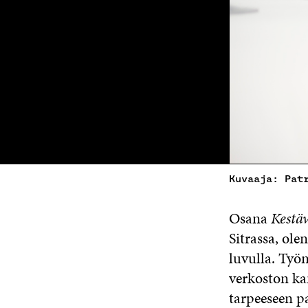
Kuvaaja: Pat
Osana
Kestä
Sitrassa, ol
luvulla. Työ
verkoston kan
tarpeeseen p