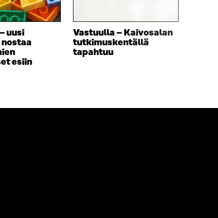
– uusi
Vastuulla – Kaivosalan
a nostaa
tutkimuskentällä
mien
tapahtuu
t esiin