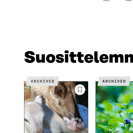
A
A
A
A
F
T
A
W
C
I
E
T
B
T
O
E
O
R
Suosittelem
K
I
I
S
S
S
S
Ä
A
A
ARCHIVED
ARCHIVED
A
V
V
A
A
U
U
T
T
U
U
U
U
U
U
U
U
D