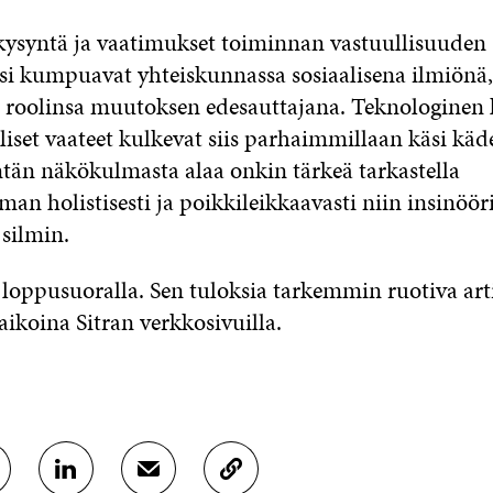
 kysyntä ja vaatimukset toiminnan vastuullisuuden
si kumpuavat yhteiskunnassa sosiaalisena ilmiönä,
a roolinsa muutoksen edesauttajana. Teknologinen k
iset vaateet kulkevat siis parhaimmillaan käsi käd
än näkökulmasta alaa onkin tärkeä tarkastella
an holistisesti ja poikkileikkaavasti niin insinöör
silmin.
 loppusuoralla. Sen tuloksia tarkemmin ruotiva art
aikoina Sitran verkkosivuilla.
J
J
K