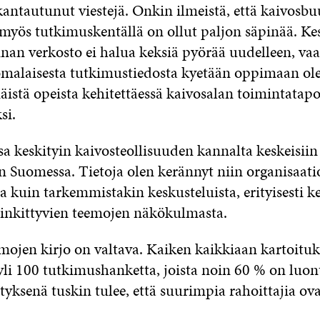
kantautunut viestejä. Onkin ilmeistä, että kaivosb
myös tutkimuskentällä on ollut paljon säpinää. Ke
nan verkosto ei halua keksiä pyörää uudelleen, va
uomalaisesta tutkimustiedosta kyetään oppimaan ole
istä opeista kehitettäessä kaivosalan toimintatapo
si.
sa keskityin kaivosteollisuuden kannalta keskeisiin
in Suomessa. Tietoja olen kerännyt niin organisaati
a kuin tarkemmistakin keskusteluista, erityisesti k
linkittyvien teemojen näkökulmasta.
ojen kirjo on valtava. Kaiken kaikkiaan kartoitu
yli 100 tutkimushanketta, joista noin 60 % on luon
ätyksenä tuskin tulee, että suurimpia rahoittajia ova