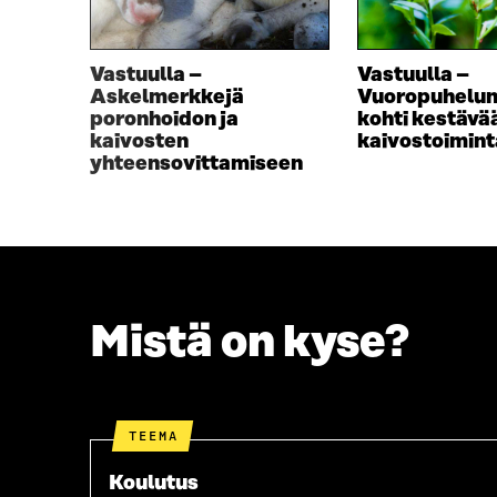
D
E
E
S
S
S
Vastuulla –
Vastuulla –
S
A
Askelmerkkejä
Vuoropuhelun
A
I
poronhoidon ja
kohti kestävä
I
K
kaivosten
kaivostoimin
K
K
yhteensovittamiseen
K
U
U
N
N
A
A
S
S
S
S
A
A
Mistä on kyse?
TEEMA
Koulutus