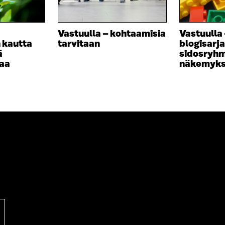
D
U
E
D
S
E
Vastuulla – kohtaamisia
Vastuulla 
S
S
 kautta
tarvitaan
blogisarj
A
S
ä
sidosryh
I
A
taa
näkemykse
K
I
K
K
U
K
N
U
A
N
S
A
S
S
A
S
A