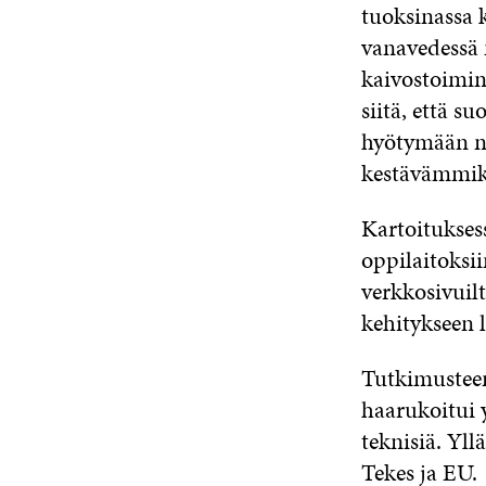
tuoksinassa 
vanavedessä 
kaivostoimin
siitä, että s
hyötymään nä
kestävämmik
Kartoitukses
oppilaitoksi
verkkosivuilt
kehitykseen 
Tutkimusteem
haarukoitui 
teknisiä. Yll
Tekes ja EU.