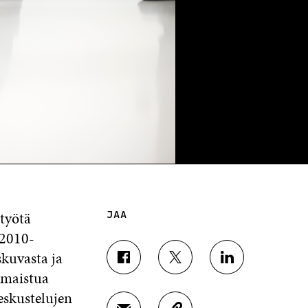
työtä
JAA
 2010-
kuvasta ja
J
J
J
samaistua
A
A
A
A
A
A
eskustelujen
F
T
L