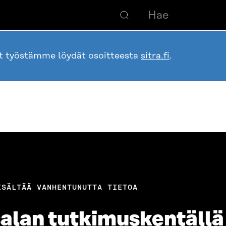
ot työstämme löydät osoitteesta
sitra.fi
.
ISÄLTÄÄ VANHENTUNUTTA TIETOA
salan tutkimuskentällä