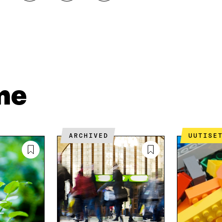
A
A
O
A
A
P
L
S
I
I
Ä
O
N
H
I
K
K
A
E
Ö
R
D
P
T
I
O
I
me
N
S
K
I
T
K
S
I
E
S
L
L
Ä
L
I
ARCHIVED
UUTISE
A
A
N
V
A
L
A
V
I
U
A
N
T
U
K
U
T
K
U
U
I
U
U
U
U