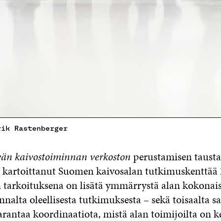
rik Rastenberger
vän kaivostoiminnan verkoston
perustamisen tausta
en kartoittanut Suomen kaivosalan tutkimuskenttää
n tarkoituksena on lisätä ymmärrystä alan kokonais
nalta oleellisesta tutkimuksesta – sekä toisaalta 
arantaa koordinaatiota, mistä alan toimijoilta on k