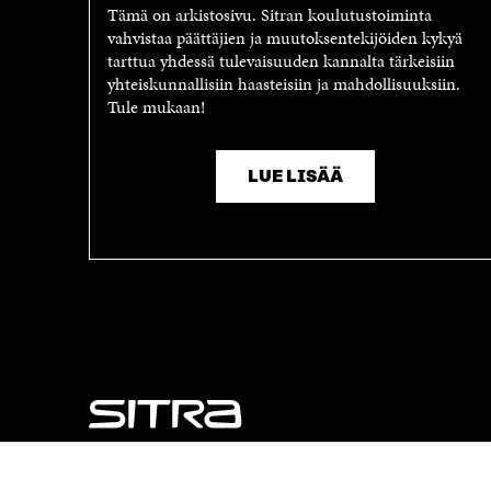
Tämä on arkistosivu. Sitran koulutustoiminta
vahvistaa päättäjien ja muutoksentekijöiden kykyä
tarttua yhdessä tulevaisuuden kannalta tärkeisiin
yhteiskunnallisiin haasteisiin ja mahdollisuuksiin.
Tule mukaan!
LUE LISÄÄ
NÄITÄKÖ ETSIT?