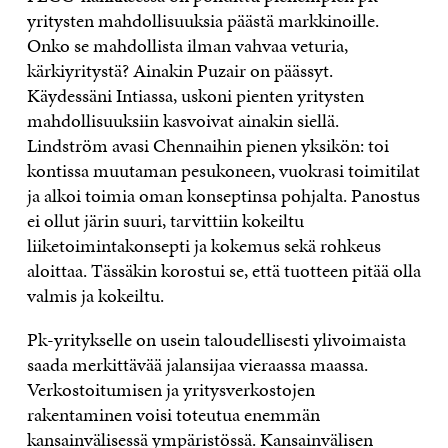
yritysten mahdollisuuksia päästä markkinoille.
Onko se mahdollista ilman vahvaa veturia,
kärkiyritystä? Ainakin Puzair on päässyt.
Käydessäni Intiassa, uskoni pienten yritysten
mahdollisuuksiin kasvoivat ainakin siellä.
Lindström avasi Chennaihin pienen yksikön: toi
kontissa muutaman pesukoneen, vuokrasi toimitilat
ja alkoi toimia oman konseptinsa pohjalta. Panostus
ei ollut järin suuri, tarvittiin kokeiltu
liiketoimintakonsepti ja kokemus sekä rohkeus
aloittaa. Tässäkin korostui se, että tuotteen pitää olla
valmis ja kokeiltu.
Pk-yritykselle on usein taloudellisesti ylivoimaista
saada merkittävää jalansijaa vieraassa maassa.
Verkostoitumisen ja yritysverkostojen
rakentaminen voisi toteutua enemmän
kansainvälisessä ympäristössä. Kansainvälisen