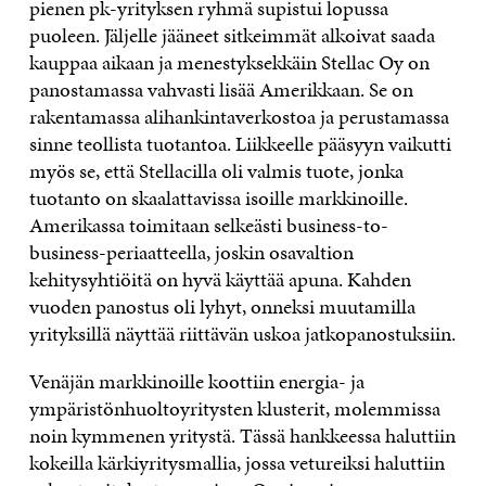
pienen pk-yrityksen ryhmä supistui lopussa
puoleen. Jäljelle jääneet sitkeimmät alkoivat saada
kauppaa aikaan ja menestyksekkäin Stellac Oy on
panostamassa vahvasti lisää Amerikkaan. Se on
rakentamassa alihankintaverkostoa ja perustamassa
sinne teollista tuotantoa. Liikkeelle pääsyyn vaikutti
myös se, että Stellacilla oli valmis tuote, jonka
tuotanto on skaalattavissa isoille markkinoille.
Amerikassa toimitaan selkeästi business-to-
business-periaatteella, joskin osavaltion
kehitysyhtiöitä on hyvä käyttää apuna. Kahden
vuoden panostus oli lyhyt, onneksi muutamilla
yrityksillä näyttää riittävän uskoa jatkopanostuksiin.
Venäjän markkinoille koottiin energia- ja
ympäristönhuoltoyritysten klusterit, molemmissa
noin kymmenen yritystä. Tässä hankkeessa haluttiin
kokeilla kärkiyritysmallia, jossa vetureiksi haluttiin