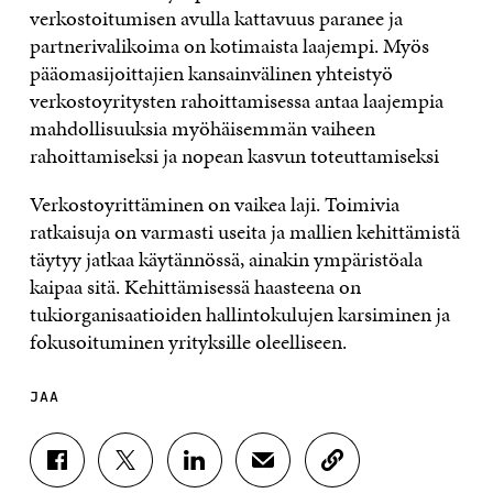
verkostoitumisen avulla kattavuus paranee ja
partnerivalikoima on kotimaista laajempi. Myös
pääomasijoittajien kansainvälinen yhteistyö
verkostoyritysten rahoittamisessa antaa laajempia
mahdollisuuksia myöhäisemmän vaiheen
rahoittamiseksi ja nopean kasvun toteuttamiseksi
Verkostoyrittäminen on vaikea laji. Toimivia
ratkaisuja on varmasti useita ja mallien kehittämistä
täytyy jatkaa käytännössä, ainakin ympäristöala
kaipaa sitä. Kehittämisessä haasteena on
tukiorganisaatioiden hallintokulujen karsiminen ja
fokusoituminen yrityksille oleelliseen.
JAA
J
J
J
J
K
A
A
A
A
O