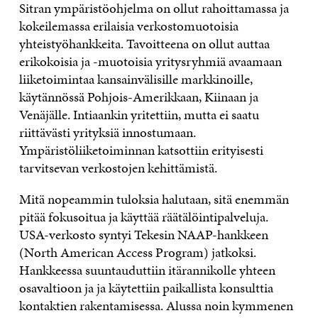
Sitran ympäristöohjelma on ollut rahoittamassa ja
kokeilemassa erilaisia verkostomuotoisia
yhteistyöhankkeita. Tavoitteena on ollut auttaa
erikokoisia ja -muotoisia yritysryhmiä avaamaan
liiketoimintaa kansainvälisille markkinoille,
käytännössä Pohjois-Amerikkaan, Kiinaan ja
Venäjälle. Intiaankin yritettiin, mutta ei saatu
riittävästi yrityksiä innostumaan.
Ympäristöliiketoiminnan katsottiin erityisesti
tarvitsevan verkostojen kehittämistä.
Mitä nopeammin tuloksia halutaan, sitä enemmän
pitää fokusoitua ja käyttää räätälöintipalveluja.
USA-verkosto syntyi Tekesin NAAP-hankkeen
(North American Access Program) jatkoksi.
Hankkeessa suuntauduttiin itärannikolle yhteen
osavaltioon ja ja käytettiin paikallista konsulttia
kontaktien rakentamisessa. Alussa noin kymmenen