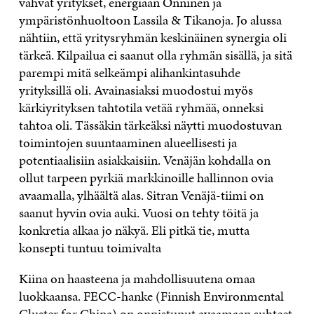
vahvat yritykset, energiaan Onninen ja
ympäristönhuoltoon Lassila & Tikanoja. Jo alussa
nähtiin, että yritysryhmän keskinäinen synergia oli
tärkeä. Kilpailua ei saanut olla ryhmän sisällä, ja sitä
parempi mitä selkeämpi alihankintasuhde
yrityksillä oli. Avainasiaksi muodostui myös
kärkiyrityksen tahtotila vetää ryhmää, onneksi
tahtoa oli. Tässäkin tärkeäksi näytti muodostuvan
toimintojen suuntaaminen alueellisesti ja
potentiaalisiin asiakkaisiin. Venäjän kohdalla on
ollut tarpeen pyrkiä markkinoille hallinnon ovia
avaamalla, ylhäältä alas. Sitran Venäjä-tiimi on
saanut hyvin ovia auki. Vuosi on tehty töitä ja
konkretia alkaa jo näkyä. Eli pitkä tie, mutta
konsepti tuntuu toimivalta
Kiina on haasteena ja mahdollisuutena omaa
luokkaansa. FECC-hanke (Finnish Environmental
Cluster for China) on onnistunut avaamaan suhteet