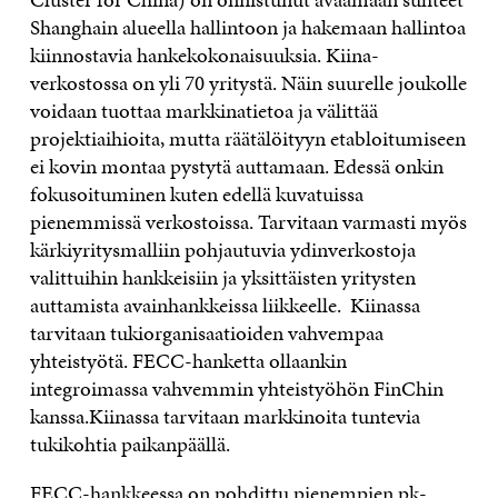
Shanghain alueella hallintoon ja hakemaan hallintoa
kiinnostavia hankekokonaisuuksia. Kiina-
verkostossa on yli 70 yritystä. Näin suurelle joukolle
voidaan tuottaa markkinatietoa ja välittää
projektiaihioita, mutta räätälöityyn etabloitumiseen
ei kovin montaa pystytä auttamaan. Edessä onkin
fokusoituminen kuten edellä kuvatuissa
pienemmissä verkostoissa. Tarvitaan varmasti myös
kärkiyritysmalliin pohjautuvia ydinverkostoja
valittuihin hankkeisiin ja yksittäisten yritysten
auttamista avainhankkeissa liikkeelle. Kiinassa
tarvitaan tukiorganisaatioiden vahvempaa
yhteistyötä. FECC-hanketta ollaankin
integroimassa vahvemmin yhteistyöhön FinChin
kanssa.Kiinassa tarvitaan markkinoita tuntevia
tukikohtia paikanpäällä.
FECC-hankkeessa on pohdittu pienempien pk-