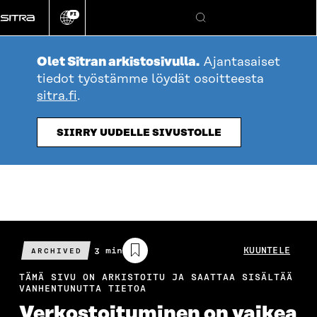
Siirry
FI
suoraan
Vaihda
Hae
sivuston
sisältöön
kieli
Olet Sitran arkistosivulla.
Ajantasaiset
tiedot työstämme löydät osoitteesta
sitra.fi
.
SIIRRY UUDELLE SIVUSTOLLE
Arvioitu
3 min
KUUNTELE
ARCHIVED
lukuaika
TÄMÄ SIVU ON ARKISTOITU JA SAATTAA SISÄLTÄÄ
VANHENTUNUTTA TIETOA
Verkostoituminen on vaikea