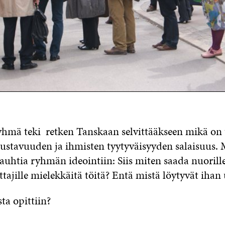
hmä teki retken Tanskaan selvittääkseen mikä on 
ustavuuden ja ihmisten tyytyväisyyden salaisuus. 
vauhtia ryhmän ideointiin: Siis miten saada nuorille
jille mielekkäitä töitä? Entä mistä löytyvät ihan 
ta opittiin?