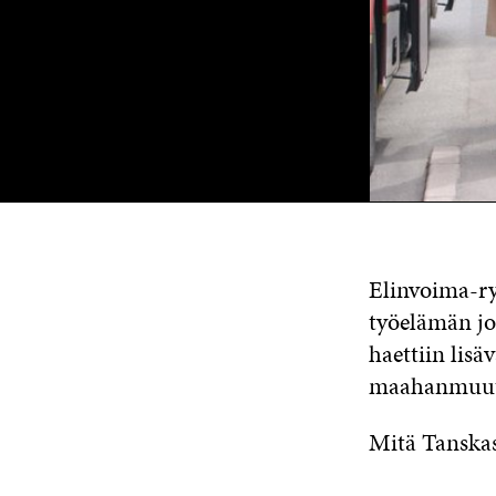
Elinvoima-ry
työelämän jo
haettiin lisä
maahanmuutta
Mitä Tanskas