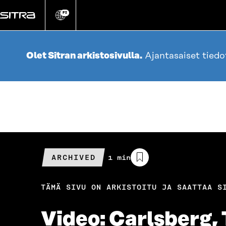
Siirry
suoraan
FI
Vaihda
sivuston
sisältöön
kieli
Olet Sitran arkistosivulla.
Ajantasaiset tied
ARCHIVED
Arvioitu
1 min
lukuaika
TÄMÄ SIVU ON ARKISTOITU JA SAATTAA S
Video: Carlsberg, 