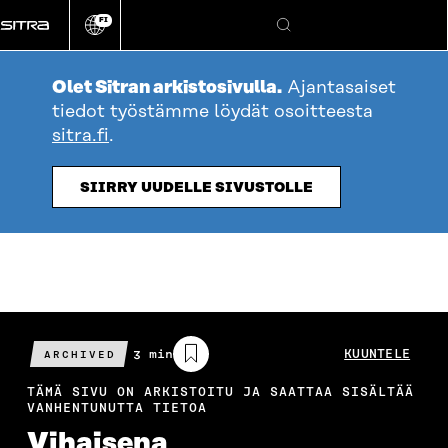
Siirry
FI
suoraan
Vaihda
Hae
sivuston
sisältöön
kieli
Olet Sitran arkistosivulla.
Ajantasaiset
tiedot työstämme löydät osoitteesta
sitra.fi
.
SIIRRY UUDELLE SIVUSTOLLE
Arvioitu
3 min
KUUNTELE
ARCHIVED
lukuaika
TÄMÄ SIVU ON ARKISTOITU JA SAATTAA SISÄLTÄÄ
VANHENTUNUTTA TIETOA
Vihaisena