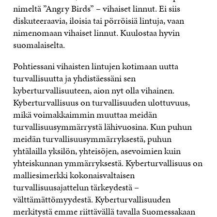
nimeltä ”Angry Birds” – vihaiset linnut. Ei siis
diskuteeraavia, iloisia tai pörröisiä lintuja, vaan
nimenomaan vihaiset linnut. Kuulostaa hyvin
suomalaiselta.
Pohtiessani vihaisten lintujen kotimaan uutta
turvallisuutta ja yhdistäessäni sen
kyberturvallisuuteen, aion nyt olla vihainen.
Kyberturvallisuus on turvallisuuden ulottuvuus,
mikä voimakkaimmin muuttaa meidän
turvallisuusymmärrystä lähivuosina. Kun puhun
meidän turvallisuusymmärryksestä, puhun
yhtälailla yksilön, yhteisöjen, asevoimien kuin
yhteiskunnan ymmärryksestä. Kyberturvallisuus on
malliesimerkki kokonaisvaltaisen
turvallisuusajattelun tärkeydestä –
välttämättömyydestä. Kyberturvallisuuden
merkitystä emme riittävällä tavalla Suomessakaan