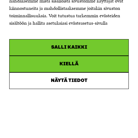
nähdäksemme mistä sisällöistä sivustomme käyttäjät ovat
etunimi.sukunimi@sitra.fi tai sitra@sitra.fi
kiinnostuneita ja mahdollistaaksemme joitakin sivuston
Saapumisohjeet
toiminnallisuuksia. Voit tutustua tarkemmin evästeiden
sisältöön ja hallita asetuksiasi evästeasetus-sivulla
Y-tunnus 0202132-3
OLEMME NÄISSÄ SOMEISSA
SALLI KAIKKI
Facebook
Avautuu
uudessa
Linkedin
ikkunassa
KIELLÄ
Avautuu
uudessa
Youtube
ikkunassa
Avautuu
NÄYTÄ TIEDOT
uudessa
Instagram
ikkunassa
Avautuu
uudessa
ikkunassa