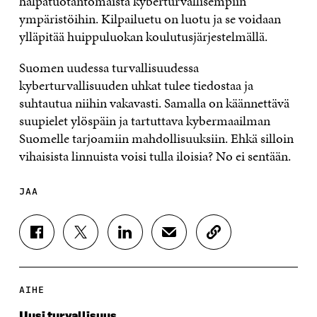
halpatuotantomaista kyberturvallisempiin
ympäristöihin. Kilpailuetu on luotu ja se voidaan
ylläpitää huippuluokan koulutusjärjestelmällä.
Suomen uudessa turvallisuudessa
kyberturvallisuuden uhkat tulee tiedostaa ja
suhtautua niihin vakavasti. Samalla on käännettävä
suupielet ylöspäin ja tartuttava kybermaailman
Suomelle tarjoamiin mahdollisuuksiin. Ehkä silloin
vihaisista linnuista voisi tulla iloisia? No ei sentään.
JAA
J
J
J
J
K
A
A
A
A
O
A
A
A
A
P
F
T
L
S
I
A
W
I
Ä
O
AIHE
C
I
N
H
I
E
T
K
K
A
Uusi turvallisuus