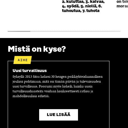
2. kuluttaa, 3. kalvaa,
on tek
U
N
U
K
4. syödä, 5. niellä, 6.
moraa
N
A
N
U
tuhoutua, 7. tuhota
A
S
A
N
S
S
S
A
S
A
S
S
A
A
S
A
Mistä on kyse?
AIHE
Uusi turvallisuus
Syksyllä 2013 Sitra kokosi 30 hengen poikkiyhteiskunnallisen
joukon pohtimaan, mitä on tämän päivän ja tulevaisuuden
uusi turvallisuus. Foorumi myös kokeili, kuinka uusia
turvallisuushaasteita voidaan konkreettisesti ratkoa ja
mahdollisuuksia edistää.
LUE LISÄÄ