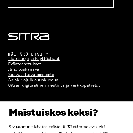
NÄITÄKÖ ETSIT?
Tietosuoja ja käyttöehdot
Evästeasetukset
Ilmoituskanava
Saavutettavuusseloste
Asiakirjajulkisuuskuvaus
Sitran digitaalinen viestintä ja verkkopalvelut
OTA YHTEYTTÄ
Suomen itsenäisyyden juhlarahasto Sitra
Maistuiskos keksi?
Itämerenkatu 11-13, PL 160,
00181 Helsinki
Sivustomme käyttää evästeitä. Käytämme evästeitä
Puhelin +358 294 618 991
Sähköpostiosoite