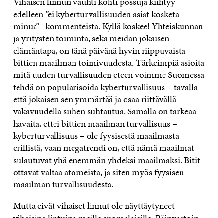
Vihaisen linnun vauhti kohti possuja kiihtyy
edelleen ”ei kyberturvallisuuden asiat kosketa
minua” -kommenteista. Kyllä koskee! Yhteiskunnan
ja yritysten toiminta, sekä meidän jokaisen
elämäntapa, on tänä päivänä hyvin riippuvaista
bittien maailman toimivuudesta. Tärkeimpiä asioita
mitä uuden turvallisuuden eteen voimme Suomessa
tehdä on popularisoida kyberturvallisuus – tavalla
että jokaisen sen ymmärtää ja osaa riittävällä
vakavuudella siihen suhtautua. Samalla on tärkeää
havaita, ettei bittien maailman turvallisuus –
kyberturvallisuus – ole fyysisestä maailmasta
erillistä, vaan megatrendi on, että nämä maailmat
sulautuvat yhä enemmän yhdeksi maailmaksi. Bitit
ottavat valtaa atomeista, ja siten myös fyysisen
maailman turvallisuudesta.
Mutta eivät vihaiset linnut ole näyttäytyneet
vihaisina lintuina meille suomalaisille. Päinvastoin,