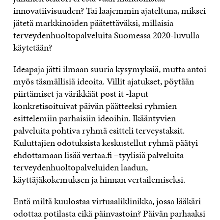
innovatiivisuuden? Tai laajemmin ajateltuna, miksei
jätetä markkinoiden päätettäväksi, millaisia
terveydenhuoltopalveluita Suomessa 2020-luvulla
käytetään?
Ideapaja jätti ilmaan suuria kysymyksiä, mutta antoi
myös täsmällisiä ideoita. Villit ajatukset, pöytään
piirtämiset ja värikkäät post it -laput
konkretisoituivat päivän päätteeksi ryhmien
esittelemiin parhaisiin ideoihin. Ikääntyvien
palveluita pohtiva ryhmä esitteli terveystaksit.
Kuluttajien odotuksista keskustellut ryhmä päätyi
ehdottamaan lisää vertaa.fi –tyylisiä palveluita
terveydenhuoltopalveluiden laadun,
käyttäjäkokemuksen ja hinnan vertailemiseksi.
Entä miltä kuulostaa virtuaaliklinikka, jossa lääkäri
odottaa potilasta eikä päinvastoin? Päivän parhaaksi