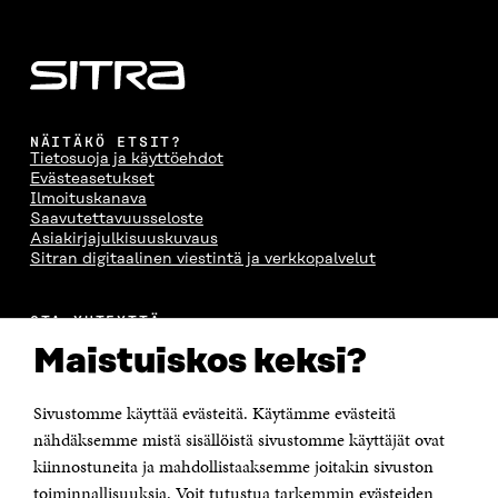
NÄITÄKÖ ETSIT?
Tietosuoja ja käyttöehdot
Evästeasetukset
Ilmoituskanava
Saavutettavuusseloste
Asiakirjajulkisuuskuvaus
Sitran digitaalinen viestintä ja verkkopalvelut
OTA YHTEYTTÄ
Suomen itsenäisyyden juhlarahasto Sitra
Maistuiskos keksi?
Itämerenkatu 11-13, PL 160,
00181 Helsinki
Sivustomme käyttää evästeitä. Käytämme evästeitä
Puhelin +358 294 618 991
Sähköpostiosoite
nähdäksemme mistä sisällöistä sivustomme käyttäjät ovat
etunimi.sukunimi@sitra.fi tai sitra@sitra.fi
kiinnostuneita ja mahdollistaaksemme joitakin sivuston
Saapumisohjeet
toiminnallisuuksia. Voit tutustua tarkemmin evästeiden