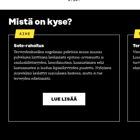
S
S
S
A
S
A
S
S
A
A
S
A
Mistä on kyse?
AIHE
Sote-rahoitus
Te
Terveydenhuollon ongelmina pidetään muun muassa
Väes
palvelujen käyttäjien keskinäistä epätasa-arvoisuutta ja
Laad
asiakaslähtöisyyden, koordinaation, kannustimien sekä
turv
kustannusten ja laadun läpinäkyvyyden puutetta. Nykyinen
ohje
järjestelmä keskittyy sairauksien hoitoon, mutta ei tue
terveyden edistämistä.
LUE LISÄÄ