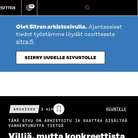
Siirry
FI
suoraan
Vaihda
Hae
sivuston
sisältöön
kieli
Olet Sitran arkistosivulla.
Ajantasaiset
tiedot työstämme löydät osoitteesta
sitra.fi
.
SIIRRY UUDELLE SIVUSTOLLE
Arvioitu
3 min
KUUNTELE
ARCHIVED
lukuaika
TÄMÄ SIVU ON ARKISTOITU JA SAATTAA SISÄLTÄÄ
VANHENTUNUTTA TIETOA
Villiä, mutta konkreettista