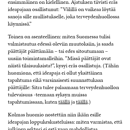
ensimmäinen on kielellinen. Ajatuksen tiivisti eräs
ideapajaan osallistunut: ”Välillä on vaikeaa löytää
sanoja sille mullistukselle, joka terveydenhuollossa
käynnissä.”
Toinen on asenteellinen: miten Suomessa tulisi
valmistautua edessä oleviin muutoksiin, ja saada
päättäjät päättämään – tai edes sitoutumaan –
uusiin toimintamalleihin. ”Missä päättäjät ovat
näistä tilaisuuksista?”, kysyi eräs osallistuja. (Tähän
huomiona, että ideapaja ei ollut yksittäinen
tapahtuma eikä varsinaisesti suunnattukaan
päättäjille: Sitra tulee palaamaan terveydenhuollon
tulevaisuus -teemaan syksyn muissa
tapahtumissaan, kuten
täällä
ja
täällä
.)
Kolmas huomio nostettiin niin ikään esille
ideapajan loppukeskusteluissa: miten varmistaa, että
julkinen sektori ei estä vaan mahdollistaa