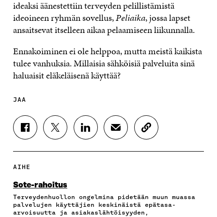
ideaksi äänestettiin terveyden pelillistämistä
ideoineen ryhmän sovellus,
Peliaika
, jossa lapset
ansaitsevat itselleen aikaa pelaamiseen liikunnalla.
Ennakoiminen ei ole helppoa, mutta meistä kaikista
tulee vanhuksia. Millaisia sähköisiä palveluita sinä
haluaisit eläkeläisenä käyttää?
JAA
J
J
J
J
K
A
A
A
A
O
A
A
A
A
P
F
T
L
S
I
A
W
I
Ä
O
AIHE
C
I
N
H
I
E
T
K
K
A
Sote-rahoitus
B
T
E
Ö
R
Terveydenhuollon ongelmina pidetään muun muassa
O
E
D
P
T
palvelujen käyttäjien keskinäistä epätasa-
O
R
I
O
I
arvoisuutta ja asiakaslähtöisyyden,