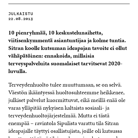
JULKAISTU
22.08.2013
10 pienryhmää, 10 keskustelunaihetta,
viitisenkymmentä asiantuntijaa ja kolme tuntia.
Sitran koolle kutsuman ideapajan tavoite ei ollut
vähäpätöinen: ennakoida, millaisia
terveyspalveluita suomalaiset tarvitsevat 2020-
luvulla.
Terveydenhuolto tulee muuttumaan, se on selvä.
Väestön ikääntyessä huoltosuhteemme heikkenee,
julkiset palvelut kuormittuvat, eikä meillä enää ole
varaa ylläpitää nykyisen kaltaista sosiaali- ja
terveydenhuoltojärjestelmää. Mutta ei tästä
enempää – ravintola Sipulista varattu tila Sitran
ideapajalle täyttyi osallistujista, joille oli kutsussa