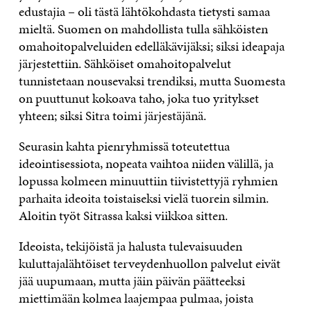
edustajia – oli tästä lähtökohdasta tietysti samaa
mieltä. Suomen on mahdollista tulla sähköisten
omahoitopalveluiden edelläkävijäksi; siksi ideapaja
järjestettiin. Sähköiset omahoitopalvelut
tunnistetaan nousevaksi trendiksi, mutta Suomesta
on puuttunut kokoava taho, joka tuo yritykset
yhteen; siksi Sitra toimi järjestäjänä.
Seurasin kahta pienryhmissä toteutettua
ideointisessiota, nopeata vaihtoa niiden välillä, ja
lopussa kolmeen minuuttiin tiivistettyjä ryhmien
parhaita ideoita toistaiseksi vielä tuorein silmin.
Aloitin työt Sitrassa kaksi viikkoa sitten.
Ideoista, tekijöistä ja halusta tulevaisuuden
kuluttajalähtöiset terveydenhuollon palvelut eivät
jää uupumaan, mutta jäin päivän päätteeksi
miettimään kolmea laajempaa pulmaa, joista