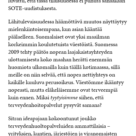
luvattu, että tässä tilaisuudessa ei puhuta sanaakaan
SOTE-uudistuksesta.
Lähitulevaisuudessa häämöttävä muutos näyttäytyy
mielenkiintoisempana, kun asian kääntää
päälaelleen. Suomalaiset ovat yksi maailman
korkeimmin koulutetuista väestöistä. Suomessa
2009 tehty päätös nopean laajakaistayhteyden
ulottamisesta koko maahan herätti enemmän
huomiota ulkomailla kuin täällä kotimaassa, sillä
meille on niin selvää, että nopea nettiyhteys on
kaikille kuuluva perusoikeus. Väestömme ikääntyy
nopeasti, mutta eläkeläisemme ovat terveempiä
kuin ennen. Miksi
tyytyisimme
siihen, että
terveydenhoitopalvelut pysyvät samana?
Sitran ideapajaan kokoontunut joukko
terveydenhuoltopalveluiden ammattilaisia –
yrityksien, kuntien, järjestöjen ja viranomaisten