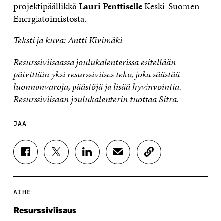
projektipäällikkö
Lauri Penttiselle
Keski-Suomen
Energiatoimistosta.
Teksti ja kuva: Antti Kivimäki
Resurssiviisaassa joulukalenterissa esitellään
päivittäin yksi resurssiviisas teko, joka säästää
luonnonvaroja, päästöjä ja lisää hyvinvointia.
Resurssiviisaan joulukalenterin tuottaa Sitra.
JAA
J
J
J
J
K
A
A
A
A
O
A
A
A
A
P
F
T
L
S
I
A
W
I
Ä
O
AIHE
C
I
N
H
I
E
T
K
K
A
Resurssiviisaus
B
T
E
Ö
R