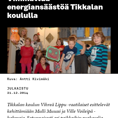
energiansäästöä Tikkalan
koululla
Kuva: Antti Kivimäki
JULKAISTU
21.12.2014
Tikkalan koulun Vihreä Lippu -raatilaiset esittelevät
kehittämiään Mulli Muussi ja Ville Voileipä -
hahmoja. Satunnaisesti eri paikkoihin ruokasalia