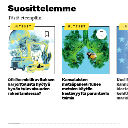
N
A
N
U
Suosittelemme
A
S
A
N
S
S
S
A
Tästä eteenpäin.
S
A
S
S
A
A
S
UUTISET
UUTISET
U
A
Olisiko mielikuvituksen
Kansalaisten
Uusi 
harjoittelusta hyötyä
metsäpaneeli tukee
kannu
hyvän tulevaisuuden
metsien käytön
kiert
rakentamisessa?
kestävyyttä parantavia
kehit
toimia
markk