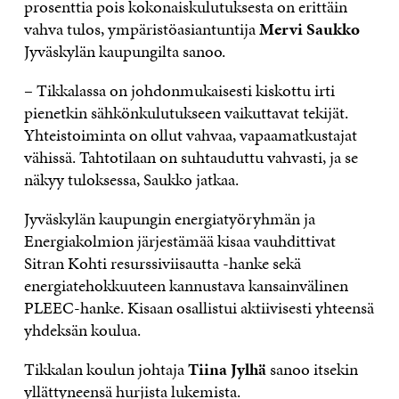
prosenttia pois kokonaiskulutuksesta on erittäin
vahva tulos, ympäristöasiantuntija
Mervi Saukko
Jyväskylän kaupungilta sanoo.
– Tikkalassa on johdonmukaisesti kiskottu irti
pienetkin sähkönkulutukseen vaikuttavat tekijät.
Yhteistoiminta on ollut vahvaa, vapaamatkustajat
vähissä. Tahtotilaan on suhtauduttu vahvasti, ja se
näkyy tuloksessa, Saukko jatkaa.
Jyväskylän kaupungin energiatyöryhmän ja
Energiakolmion järjestämää kisaa vauhdittivat
Sitran Kohti resurssiviisautta -hanke sekä
energiatehokkuuteen kannustava kansainvälinen
PLEEC-hanke. Kisaan osallistui aktiivisesti yhteensä
yhdeksän koulua.
Tikkalan koulun johtaja
Tiina Jylhä
sanoo itsekin
yllättyneensä hurjista lukemista.