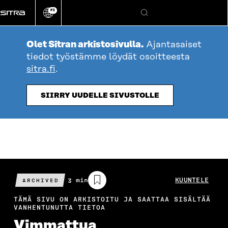
Siirry
FI
suoraan
Vaihda
Hae
sivuston
sisältöön
kieli
Olet Sitran arkistosivulla.
Ajantasaiset
tiedot työstämme löydät osoitteesta
sitra.fi
.
SIIRRY UUDELLE SIVUSTOLLE
Arvioitu
3 min
KUUNTELE
ARCHIVED
lukuaika
TÄMÄ SIVU ON ARKISTOITU JA SAATTAA SISÄLTÄÄ
VANHENTUNUTTA TIETOA
Vimmattua