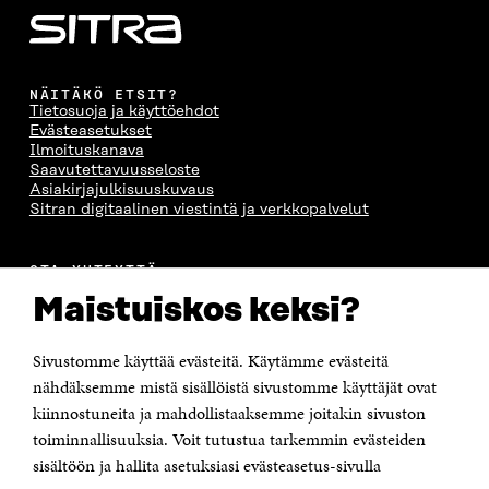
NÄITÄKÖ ETSIT?
Tietosuoja ja käyttöehdot
Evästeasetukset
Ilmoituskanava
Saavutettavuusseloste
Asiakirjajulkisuuskuvaus
Sitran digitaalinen viestintä ja verkkopalvelut
OTA YHTEYTTÄ
Suomen itsenäisyyden juhlarahasto Sitra
Maistuiskos keksi?
Itämerenkatu 11-13, PL 160,
00181 Helsinki
Sivustomme käyttää evästeitä. Käytämme evästeitä
Puhelin +358 294 618 991
Sähköpostiosoite
nähdäksemme mistä sisällöistä sivustomme käyttäjät ovat
etunimi.sukunimi@sitra.fi tai sitra@sitra.fi
kiinnostuneita ja mahdollistaaksemme joitakin sivuston
toiminnallisuuksia. Voit tutustua tarkemmin evästeiden
Saapumisohjeet
sisältöön ja hallita asetuksiasi evästeasetus-sivulla
Y-tunnus 0202132-3