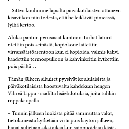
– Sitten kuulimme lapsilta päiväkotilaisten ottaneen
kisaviikon niin todesta, että he leikkivät pimeässä,
Jylhä kertoo.
Aluksi pantiin perusasiat kuntoon: turhat laturit
otettiin pois seinästä, kopiokone laitettiin
virransäästöasentoon kun ei kopioida, valmis kahvi
kaadettiin termospulloon ja kahvinkeitin kytkettiin
pois päältä…
Tämän jälkeen aikuiset pyysivät koululaisista ja
päiväkotilaisista koostuvalta kahdeksan hengen
Vihreä Lippu -raadilta lisäehdotuksia, joita tulikin
roppakaupalla.
– Tunnin jälkeen luokista pitää sammuttaa valot,
tietokoneista kytketään virta pois käytön jälkeen,
hanat suljetaan siksi aikaa kun saippuoidaan käsiä,