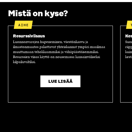
Mistä on kyse?
AIHE
Resurssiviisaus
Kes
Luonnonvarojen hupeneminen, väestönkasvu ja
Suom
ilmastonmuutos pakottavat yhteiskunnat ympäri maailmaa
riip
muuttumaan tehokkaammiksi ja vähäpäästöisemmiksi.
kuin
Resurssien viisas käyttö on nousemassa kansainväliseksi
kest
kilpailuvaltiksi.
LUE LISÄÄ