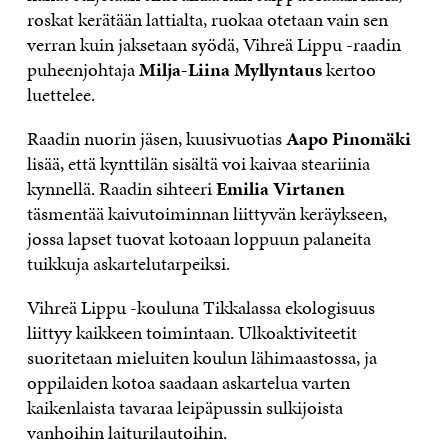
roskat kerätään lattialta, ruokaa otetaan vain sen
verran kuin jaksetaan syödä, Vihreä Lippu -raadin
puheenjohtaja
Milja-Liina Myllyntaus
kertoo
luettelee.
Raadin nuorin jäsen, kuusivuotias
Aapo Pinomäki
lisää, että kynttilän sisältä voi kaivaa steariinia
kynnellä. Raadin sihteeri
Emilia Virtanen
täsmentää kaivutoiminnan liittyvän keräykseen,
jossa lapset tuovat kotoaan loppuun palaneita
tuikkuja askartelutarpeiksi.
Vihreä Lippu -kouluna Tikkalassa ekologisuus
liittyy kaikkeen toimintaan. Ulkoaktiviteetit
suoritetaan mieluiten koulun lähimaastossa, ja
oppilaiden kotoa saadaan askartelua varten
kaikenlaista tavaraa leipäpussin sulkijoista
vanhoihin laiturilautoihin.