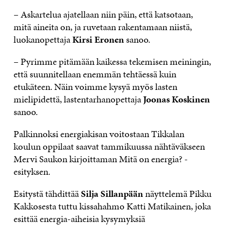
– Askartelua ajatellaan niin päin, että katsotaan,
mitä aineita on, ja ruvetaan rakentamaan niistä,
luokanopettaja
Kirsi Eronen
sanoo.
– Pyrimme pitämään kaikessa tekemisen meiningin,
että suunnitellaan enemmän tehtäessä kuin
etukäteen. Näin voimme kysyä myös lasten
mielipidettä, lastentarhanopettaja
Joonas Koskinen
sanoo.
Palkinnoksi energiakisan voitostaan Tikkalan
koulun oppilaat saavat tammikuussa nähtäväkseen
Mervi Saukon kirjoittaman Mitä on energia? -
esityksen.
Esitystä tähdittää
Silja Sillanpään
näyttelemä Pikku
Kakkosesta tuttu kissahahmo Katti Matikainen, joka
esittää energia-aiheisia kysymyksiä