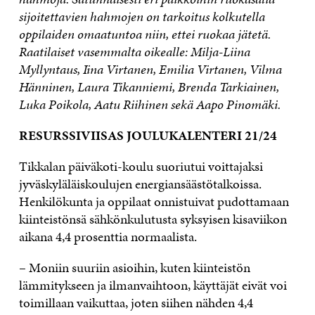
sijoitettavien hahmojen on tarkoitus kolkutella
oppilaiden omaatuntoa niin, ettei ruokaa jätetä.
Raatilaiset vasemmalta oikealle: Milja-Liina
Myllyntaus, Iina Virtanen, Emilia Virtanen, Vilma
Hänninen, Laura Tikanniemi, Brenda Tarkiainen,
Luka Poikola, Aatu Riihinen sekä Aapo Pinomäki.
RESURSSIVIISAS JOULUKALENTERI 21/24
Tikkalan päiväkoti-koulu suoriutui voittajaksi
jyväskyläläiskoulujen energiansäästötalkoissa.
Henkilökunta ja oppilaat onnistuivat pudottamaan
kiinteistönsä sähkönkulutusta syksyisen kisaviikon
aikana 4,4 prosenttia normaalista.
– Moniin suuriin asioihin, kuten kiinteistön
lämmitykseen ja ilmanvaihtoon, käyttäjät eivät voi
toimillaan vaikuttaa, joten siihen nähden 4,4