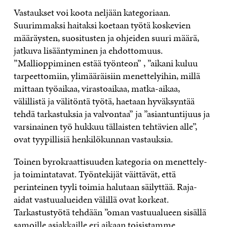
Vastaukset voi koota neljään kategoriaan.
Suurimmaksi haitaksi koetaan työtä koskevien
määräysten, suositusten ja ohjeiden suuri määrä,
jatkuva lisääntyminen ja ehdottomuus.
”Mallioppiminen estää työnteon” , ”aikani kuluu
tarpeettomiin, ylimääräisiin menettelyihin, millä
mittaan työaikaa, virastoaikaa, matka-aikaa,
välillistä ja välitöntä työtä, haetaan hyväksyntää
tehdä tarkastuksia ja valvontaa” ja ”asiantuntijuus ja
varsinainen työ hukkuu tällaisten tehtävien alle”,
ovat tyypillisiä henkilökunnan vastauksia.
Toinen byrokraattisuuden kategoria on menettely-
ja toimintatavat. Työntekijät väittävät, että
perinteinen tyyli toimia halutaan säilyttää. Raja-
aidat vastuualueiden välillä ovat korkeat.
Tarkastustyötä tehdään ”oman vastuualueen sisällä
samoille asiakkaille eri aikaan toisistamme