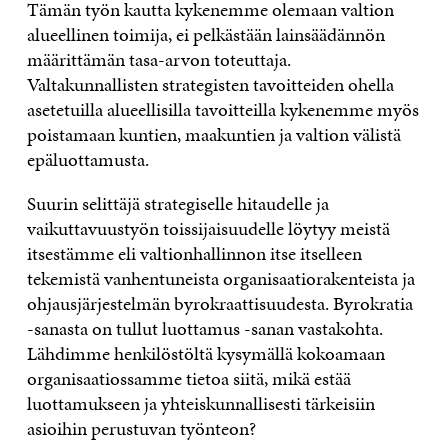
Tämän työn kautta kykenemme olemaan valtion
alueellinen toimija, ei pelkästään lainsäädännön
määrittämän tasa-arvon toteuttaja.
Valtakunnallisten strategisten tavoitteiden ohella
asetetuilla alueellisilla tavoitteilla kykenemme myös
poistamaan kuntien, maakuntien ja valtion välistä
epäluottamusta.
Suurin selittäjä strategiselle hitaudelle ja
vaikuttavuustyön toissijaisuudelle löytyy meistä
itsestämme eli valtionhallinnon itse itselleen
tekemistä vanhentuneista organisaatiorakenteista ja
ohjausjärjestelmän byrokraattisuudesta. Byrokratia
-sanasta on tullut luottamus -sanan vastakohta.
Lähdimme henkilöstöltä kysymällä kokoamaan
organisaatiossamme tietoa siitä, mikä estää
luottamukseen ja yhteiskunnallisesti tärkeisiin
asioihin perustuvan työnteon?