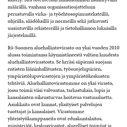
määrällä, vanhaan organisaatioajatteluun
perustuvalla virka- ja työehtosopimusteksteillä,
ohjeilla, säädöksillä ja normeilla sekä jatkuvasti
uusiutuvilla rekistereillä ja tietohallinnon lukuisilla
järjestelmillä.
Itä-Suomen aluehallintovirasto on yksi vuoden 2010
alussa toimintansa käynnistäneestä valtion kuudesta
aluehallintovirastosta. Se keräsi siipiensä suojaan
entisten lääninhallitusten, työsuojelupiirien,
ympäristölupavirastojen ja ympäristökeskusten
tehtäviä. Aluehallintovirastomme on yksi virasto,
jossa toimii viisi valvontaa, tarkastuksia, lupia ja
kansalaisten oikeusturvaa hoitavaa vastuualuetta.
Asiakkaita ovat kunnat, yksityiset palvelujen
tuottajat ja kansalaiset. Virastomme
yhteistyökumppaneita ovat eduskuntalaitos,
ministeriöt, keskusvirastot, alueelliset toimijat ja