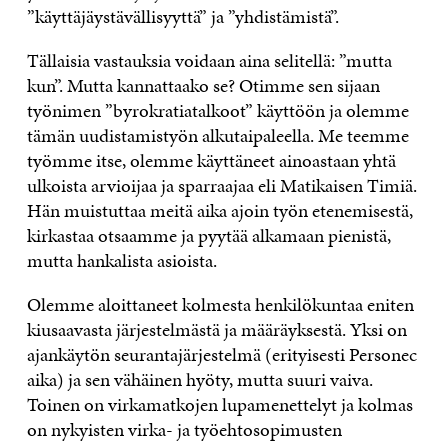
”käyttäjäystävällisyyttä” ja ”yhdistämistä”.
Tällaisia vastauksia voidaan aina selitellä: ”mutta
kun”. Mutta kannattaako se? Otimme sen sijaan
työnimen ”byrokratiatalkoot” käyttöön ja olemme
tämän uudistamistyön alkutaipaleella. Me teemme
työmme itse, olemme käyttäneet ainoastaan yhtä
ulkoista arvioijaa ja sparraajaa eli Matikaisen Timiä.
Hän muistuttaa meitä aika ajoin työn etenemisestä,
kirkastaa otsaamme ja pyytää alkamaan pienistä,
mutta hankalista asioista.
Olemme aloittaneet kolmesta henkilökuntaa eniten
kiusaavasta järjestelmästä ja määräyksestä. Yksi on
ajankäytön seurantajärjestelmä (erityisesti Personec
aika) ja sen vähäinen hyöty, mutta suuri vaiva.
Toinen on virkamatkojen lupamenettelyt ja kolmas
on nykyisten virka- ja työehtosopimusten