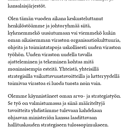
kansalaisjärjestöt.
Olen tämän vuoden aikana keskusteluttanut
henkilöstöämme ja johtoryhmää siitä,
kykenemmekö uusiutumaan vai viemmekö kukin
oman aikaisemman viraston organisaatiokulttuuria,
ohjeita ja toimintatapoja uskollisesti uuden viraston
työhön. Uuden viraston uudella tavalla
ajatteleminen ja tekeminen kohtaa mitä
moninaisempia esteitä. Yhteistä, yhteisillä
strategisilla vaikuttavuustavoitteilla ja ketteryydellä
toimivaa virastoa ei luoda tuosta noin vain.
Olemme käynnistäneet oman arvo- ja strategiatyön.
Se työ on valmistumassa ja siinä määriteltyjä
tavoitteita yhdistämme tulevaan kahdeksan
ohjaavan ministeriön kanssa laadittavaan
hallituskauden strategiseen tulossopimukseen.