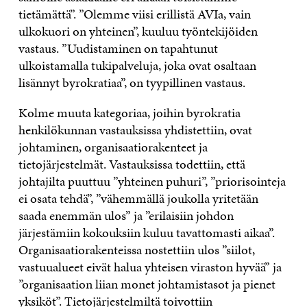
tietämättä”. ”Olemme viisi erillistä AVIa, vain
ulkokuori on yhteinen”, kuuluu työntekijöiden
vastaus. ”Uudistaminen on tapahtunut
ulkoistamalla tukipalveluja, joka ovat osaltaan
lisännyt byrokratiaa”, on tyypillinen vastaus.
Kolme muuta kategoriaa, joihin byrokratia
henkilökunnan vastauksissa yhdistettiin, ovat
johtaminen, organisaatiorakenteet ja
tietojärjestelmät. Vastauksissa todettiin, että
johtajilta puuttuu ”yhteinen puhuri”, ”priorisointeja
ei osata tehdä”, ”vähemmällä joukolla yritetään
saada enemmän ulos” ja ”erilaisiin johdon
järjestämiin kokouksiin kuluu tavattomasti aikaa”.
Organisaatiorakenteissa nostettiin ulos ”siilot,
vastuualueet eivät halua yhteisen viraston hyvää” ja
”organisaation liian monet johtamistasot ja pienet
yksiköt”. Tietojärjestelmiltä toivottiin