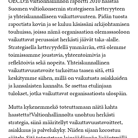
OECD:n valtionhallinnon raportti 2010 haastaa
Suomen valtiokonsernin strategiseen ketteryyteen
ja yhteiskunnalliseen vaikuttavuuteen. Pidän tuosta
raportista kovin ja se kuluu käsissäni arkijohtamisen
touhuissa, joissa nämä organisaation olemassaoloon
vaikuttavat perusasiat herkästi jäävät taka-alalle.
Strategisella ketteryydellä ymmärrän, että olemme
toimissamme joustavia, yhteentoimivia ja
reflektoivia sekä nopeita. Yhteiskunnallinen
vaikuttavuustavoite tarkoittaa taasen sitä, että
keskitymme siihen, millä on vaikutusta asiakkaiden
ja kansalaisten kannalta. Se asettaa etulinjaan
tulokset, jotka vaikuttavat organisaatiosta ulospäin.
Mutta kykenemmekö toteuttamaan näitä kahta
haastetta?Valtionhallinnolta unohtuu herkästi
strategia, siinä määritellyt vaikuttavuustavoitteet,
asiakkuus ja palvelukyky. Niiden sijaan korostuu
säätely. Sitä toteutetaan lainsäädännön lisääntyvällä