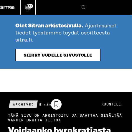
Siirry
FI
suoraan
Vaihda
Hae
sivuston
sisältöön
kieli
Olet Sitran arkistosivulla.
Ajantasaiset
tiedot työstämme löydät osoitteesta
sitra.fi
.
SIIRRY UUDELLE SIVUSTOLLE
Arvioitu
5 min
KUUNTELE
ARCHIVED
lukuaika
TÄMÄ SIVU ON ARKISTOITU JA SAATTAA SISÄLTÄÄ
VANHENTUNUTTA TIETOA
Voidaanko byrokratiasta