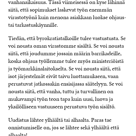
vanhanaikaisuus. Tässä viimeisessä on kyse lähinnä
siitä, että sopimukset laskevat työn enemmän
virastotyönä kuin menona asiakkaan luokse ohjaus-
tai tarkastuskäynnille.
Tiedän, että byrokratiatalkoille tulee vastustusta. Se
voi nousta oman virastomme sisältä. Se voi nousta
siitä, että joudumme jossain määrin barrikadeille,
koska ohjaus työllemme tulee myös ministeriöistä
ja työmarkkinalaitokselta. Se voi nousta siitä, että
isot järjestelmät eivät taivu luottamukseen, vaan
perustuvat jatkossakin ensisijassa säätelyyn. Se voi
nousta siitä, että vanha, tuttu ja turvallinen on
mukavampi työn teon tapa kuin uusi, luova ja
yksilölliseen vastuuseen perustuva työn sisältö.
Uudistus lähtee ylhäältä tai alhaalta. Paras tae
onnistumiselle on, jos se lähtee sekä ylhäältä että
alhaalta!