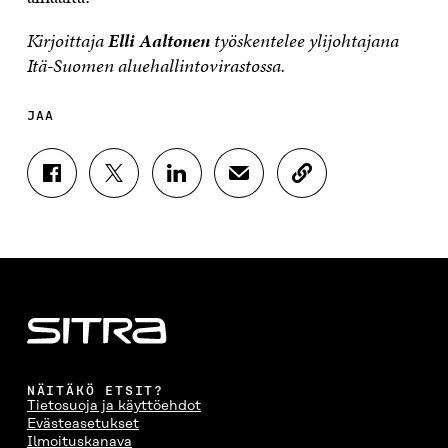
Kirjoittaja
Elli Aaltonen
työskentelee ylijohtajana
Itä-Suomen aluehallintovirastossa.
JAA
J
J
J
J
K
A
A
A
A
O
A
A
A
A
P
F
T
L
S
I
A
W
I
Ä
O
C
I
N
H
I
E
T
K
K
A
B
T
E
Ö
R
O
E
D
P
T
O
R
I
O
I
K
I
N
S
K
I
S
I
T
K
NÄITÄKÖ ETSIT?
S
S
S
I
E
Tietosuoja ja käyttöehdot
S
Ä
S
L
L
Evästeasetukset
A
A
Ä
L
I
Ilmoituskanava