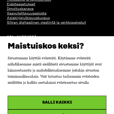
Evästeasetukset
Ilmoituskanava
Saavutettavuusseloste
Asiakirjajulkisuuskuvaus
Sitran digitaalinen viestintä ja verkkopalvelut
OTA YHTEYTTÄ
Suomen itsenäisyyden juhlarahasto Sitra
Maistuiskos keksi?
Itämerenkatu 11-13, PL 160,
00181 Helsinki
Sivustomme käyttää evästeitä. Käytämme evästeitä
Puhelin +358 294 618 991
Sähköpostiosoite
nähdäksemme mistä sisällöistä sivustomme käyttäjät ovat
etunimi.sukunimi@sitra.fi tai sitra@sitra.fi
kiinnostuneita ja mahdollistaaksemme joitakin sivuston
toiminnallisuuksia. Voit tutustua tarkemmin evästeiden
Saapumisohjeet
sisältöön ja hallita asetuksiasi evästeasetus-sivulla
Y-tunnus 0202132-3
OLEMME NÄISSÄ SOMEISSA
SALLI KAIKKI
Facebook
Avautuu
uudessa