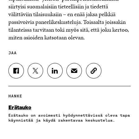
siirtyisi suomalaisiin tieteellisiin ja tiedettä
välittäviin tilaisuuksiin – en enää jaksa pelkkiä
passivoivia paneelikeskusteluja. Toisaalta joissakin
tilanteissa tarvitaan toki myös sitä, että joku kertoo,
miten asioiden katsotaan olevan.
JAA
J
J
J
J
K
A
A
A
A
O
A
A
A
A
P
F
T
L
S
I
A
W
I
Ä
O
HANKE
C
I
N
H
I
E
T
K
K
A
Erätauko
B
T
E
Ö
R
Erätauko on avoimesti hyödynnettävissä oleva tapa
O
E
D
P
T
käynnistää ja käydä rakentavaa keskustelua.
O
R
I
O
I
K
I
N
S
K
I
S
I
T
K