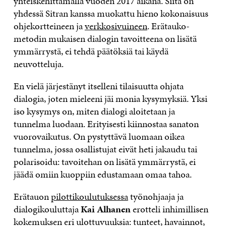
yhteiskehittämällä vuoden 2017 aikana. Siitä on
yhdessä Sitran kanssa muokattu hieno kokonaisuus
ohjekortteineen ja
verkkosivuineen
. Erätauko-
metodin mukaisen dialogin tavoitteena on lisätä
ymmärrystä, ei tehdä päätöksiä tai käydä
neuvotteluja.
En vielä järjestänyt itselleni tilaisuutta ohjata
dialogia, joten mieleeni jäi monia kysymyksiä. Yksi
iso kysymys on, miten dialogi aloitetaan ja
tunnelma luodaan. Erityisesti kiinnostaa sanaton
vuorovaikutus. On pystyttävä luomaan oikea
tunnelma, jossa osallistujat eivät heti jakaudu tai
polarisoidu: tavoitehan on lisätä ymmärrystä, ei
jäädä omiin kuoppiin edustamaan omaa tahoa.
Erätauon
pilottikoulutuksessa
työnohjaaja ja
dialogikouluttaja
Kai Alhanen
erotteli inhimillisen
kokemuksen eri ulottuvuuksia: tunteet, havainnot,