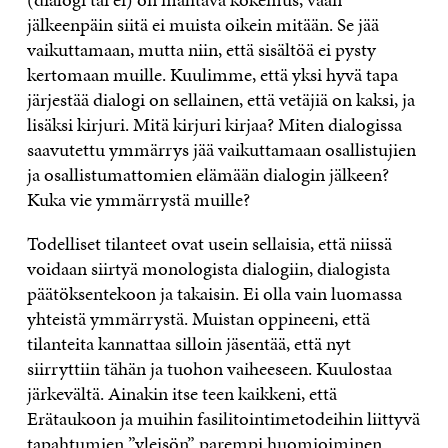
jälkeenpäin siitä ei muista oikein mitään. Se jää
vaikuttamaan, mutta niin, että sisältöä ei pysty
kertomaan muille. Kuulimme, että yksi hyvä tapa
järjestää dialogi on sellainen, että vetäjiä on kaksi, ja
lisäksi kirjuri. Mitä kirjuri kirjaa? Miten dialogissa
saavutettu ymmärrys jää vaikuttamaan osallistujien
ja osallistumattomien elämään dialogin jälkeen?
Kuka vie ymmärrystä muille?
Todelliset tilanteet ovat usein sellaisia, että niissä
voidaan siirtyä monologista dialogiin, dialogista
päätöksentekoon ja takaisin. Ei olla vain luomassa
yhteistä ymmärrystä. Muistan oppineeni, että
tilanteita kannattaa silloin jäsentää, että nyt
siirryttiin tähän ja tuohon vaiheeseen. Kuulostaa
järkevältä. Ainakin itse teen kaikkeni, että
Erätaukoon ja muihin fasilitointimetodeihin liittyvä
tapahtumien ”yleisön” parempi huomioiminen