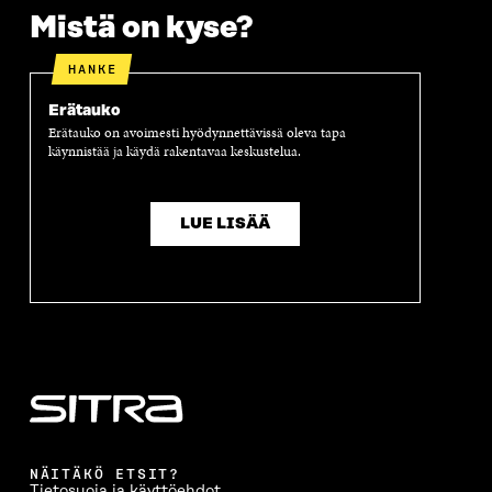
A
A
S
Mistä on kyse?
A
HANKE
Erätauko
Erätauko on avoimesti hyödynnettävissä oleva tapa
käynnistää ja käydä rakentavaa keskustelua.
LUE LISÄÄ
NÄITÄKÖ ETSIT?
Tietosuoja ja käyttöehdot