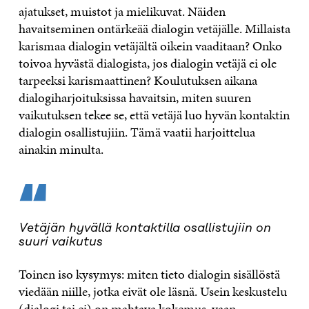
ajatukset, muistot ja mielikuvat. Näiden
havaitseminen ontärkeää dialogin vetäjälle. Millaista
karismaa dialogin vetäjältä oikein vaaditaan? Onko
toivoa hyvästä dialogista, jos dialogin vetäjä ei ole
tarpeeksi karismaattinen? Koulutuksen aikana
dialogiharjoituksissa havaitsin, miten suuren
vaikutuksen tekee se, että vetäjä luo hyvän kontaktin
dialogin osallistujiin. Tämä vaatii harjoittelua
ainakin minulta.
“
Vetäjän hyvällä kontaktilla osallistujiin on
suuri vaikutus
Toinen iso kysymys: miten tieto dialogin sisällöstä
viedään niille, jotka eivät ole läsnä. Usein keskustelu
(dialogi tai ei) on mahtava kokemus, vaan