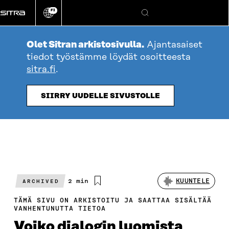
Siirry
FI
suoraan
Vaihda
Hae
sivuston
sisältöön
kieli
Olet Sitran arkistosivulla.
Ajantasaiset
tiedot työstämme löydät osoitteesta
sitra.fi
.
SIIRRY UUDELLE SIVUSTOLLE
Arvioitu
2 min
KUUNTELE
ARCHIVED
lukuaika
TÄMÄ SIVU ON ARKISTOITU JA SAATTAA SISÄLTÄÄ
VANHENTUNUTTA TIETOA
Voiko dialogin luomista