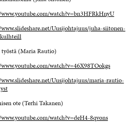
://www.youtube.com/watch?v=bn3HFRkHnyU
//www.slideshare.net/Uusijohtajuus/juha-siitonen-
kulhteill
 työstä (Maria Rautio)
//www.youtube.com/watch?v=46X98TOokgs
//www.slideshare.net/Uusijohtajuus/maria-rautio-
tyst
sen ote (Terhi Takanen)
//www.youtube.com/watch?v=deH4-8qvons