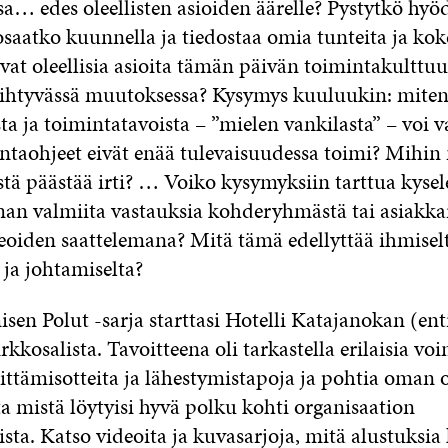
ssa… edes oleellisten asioiden äärelle? Pystytkö h
 osaatko kuunnella ja tiedostaa omia tunteita ja k
vat oleellisia asioita tämän päivän toimintakulttuu
iihtyvässä muutoksessa? Kysymys kuuluukin: miten
ta ja toimintatavoista – ”mielen vankilasta” – voi 
ntaohjeet eivät enää tulevaisuudessa toimi? Mihin n
stä päästää irti? … Voiko kysymyksiin tarttua kysel
lman valmiita vastauksia kohderyhmästä tai asiakka
eoiden saattelemana? Mitä tämä edellyttää ihmiselt
 ja johtamiselta?
en Polut -sarja starttasi Hotelli Katajanokan (en
kkosalista. Tavoitteena oli tarkastella erilaisia v
hittämisotteita ja lähestymistapoja ja pohtia oman 
 mistä löytyisi hyvä polku kohti organisaation
ta. Katso videoita ja kuvasarjoja, mitä alustuksi