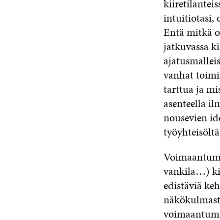
kiiretilantei
intuitiotasi,
Entä mitkä o
jatkuvassa k
ajatusmalleis
vanhat toimi
tarttua ja mi
asenteella i
nousevien id
työyhteisöltä
Voimaantumis
vankila…) kir
edistäviä ke
näkökulmasta
voimaantumis