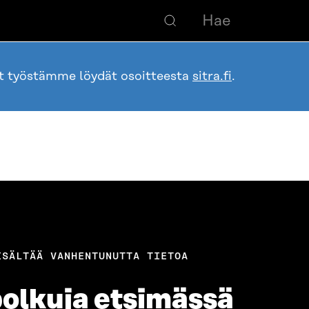
ot työstämme löydät osoitteesta
sitra.fi
.
ISÄLTÄÄ VANHENTUNUTTA TIETOA
olkuja etsimässä