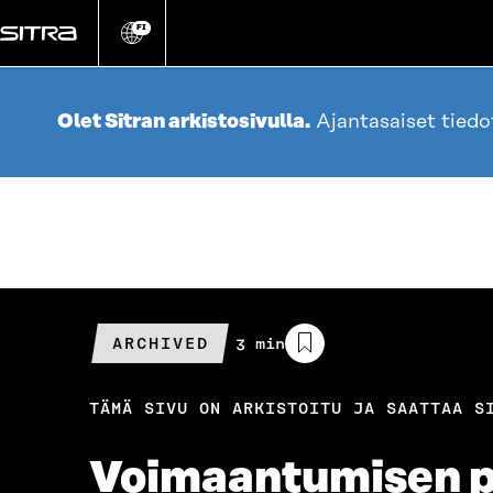
Siirry
suoraan
FI
Vaihda
sivuston
sisältöön
kieli
Olet Sitran arkistosivulla.
Ajantasaiset tied
ARCHIVED
Arvioitu
3 min
lukuaika
TÄMÄ SIVU ON ARKISTOITU JA SAATTAA S
Voimaantumisen p