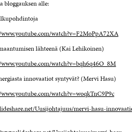
 bloggauksen alle:
alkupohdintoja
://www.youtube.com/watch?v=F2MoPpA72XA
maantumisen lähteenä (Kai Lehikoinen)
//www.youtube.com/watch?v=bqh6q46O_8M
energiasta innovaatiot syntyvät? (Mervi Hasu)
//www.youtube.com/watch?v=woqkTnC9P9c
lideshare.net/Uusijohtajuus/mervi-hasu-innovaati