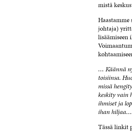
mistä keskus
Haastamme sam
johtaja) yri
lisäämiseen 
Voimaantumi
kohtaamiseen
… Käännä nyt
toisiinsa. Huo
missä hengity
keskity vain
ihmiset ja lo
ihan hiljaa…
Tässä linkit 