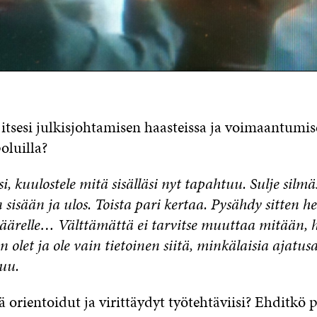
 itsesi julkisjohtamisen haasteissa ja voimaantumi
oluilla?
i, kuulostele mitä sisälläsi nyt tapahtuu. Sulje silmä
 sisään ja ulos. Toista pari kertaa. Pysähdy sitten he
 äärelle… Välttämättä ei tarvitse muuttaa mitään, h
n olet ja ole vain tietoinen siitä, minkälaisia ajatus
kuu.
 orientoidut ja virittäydyt työtehtäviisi? Ehditkö 