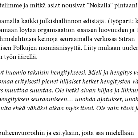
telimme ja mitkä asiat nousivat ”Nokalla” pintaan!
alla kaikki julkishallinnon edistäjät (työparit: k
ttämään löytää organisaation sisäisen luovuuden ja
ihmislähtöisiä keinoja seuraamalla verkossa Sitran
sen Polkujen moniäänisyyttä. Liity mukaan uuden
 työn äärellä.
 huomio takaisin hengitykseesi. Mieli ja hengitys v
maa erityisesti pienet hiljaiset hetket hengitysten väl
s muuttaa suuntaa. Ole hetki aivan hiljaa ja liikku
 hengityksen seuraamiseen… unohda ajatukset, un
pulta ehkä vähäksi aikaa myös itsesi. Ole vain tässä j
puheenvuoroihin ja esityksiin, joita saa mielellään