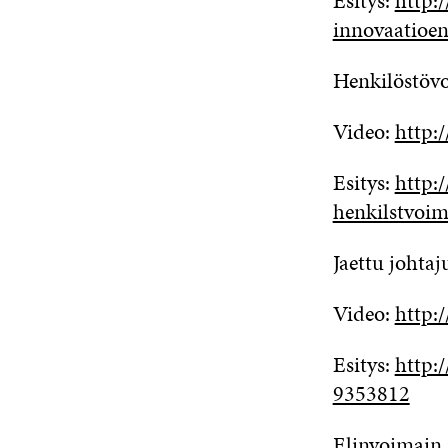
Esitys:
http:
innovaatioe
Henkilöstövo
Video:
http:
Esitys:
http:
henkilstvoim
Jaettu johtaj
Video:
http:
Esitys:
http:
9353812
Elinvoimain 