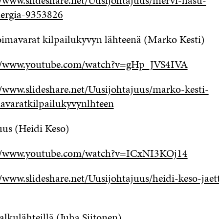
//www.slideshare.net/Uusijohtajuus/mervi-hasu-
nergia-9353826
imavarat kilpailukyvyn lähteenä (Marko Kesti)
//www.youtube.com/watch?v=gHp_JVS4IVA
//www.slideshare.net/Uusijohtajuus/marko-kesti-
avaratkilpailukyvynlhteen
uus (Heidi Keso)
//www.youtube.com/watch?v=ICxNI3KOj14
//www.slideshare.net/Uusijohtajuus/heidi-keso-jaet
alkulähteillä (Juha Siitonen)