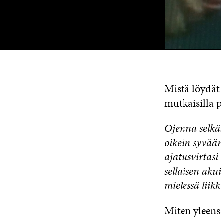
Mistä löydät
mutkaisilla p
Ojenna selkäs
oikein syvään
ajatusvirtasi
sellaisen akui
mielessä liik
Miten yleensä