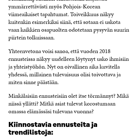
ymmärrettävästi myös Pohjois-Korean
viimeaikaiset tapahtumat. Toiveikkuus näkyy
kuitenkin esimerkiksi siinä, että sotaan ei uskota
vaan kaikkien osapuolten odotetaan pysyvän suurin
piirtein tolkuissaan.
Yhteenvetona voisi sanoa, että vuoden 2018
ennusteissa näkyy uudelleen löytynyt usko ihmisiin
ja yhteistyöhön. Nyt on oivallinen aika kuvitella
yhdessä, millainen tulevaisuus olisi toivottava ja
miten sinne päästään.
Minkälaisiin ennusteisiin olet itse törmännyt? Mikä
niissä yllätti? Mitkä asiat tulevat korostumaan
omassa elämässäsi tulevana vuonna?
Kiinnostavia ennusteita ja
trendilistoja: