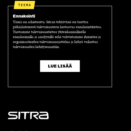
TEEMA
Ennakointi
Tämä on arkistosivu. Sitran tehtävänä on tuottaa
pitkäjänteisesti tulevaisuuteen luotaavaa ennakointitietoa.
Tuotamme tulevaisuustietoa yhteiskunnallisella
ennakoinnilla ja analyysillä sekä vahvistamme ihmisten ja
organisaatioiden tulevaisuusajattelua ja kykyä vaikuttaa
tulevaisuuden kehityssuuntiin.
LUE LISÄÄ