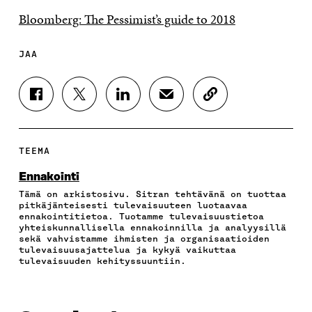
Bloomberg: The Pessimist’s guide to 2018
JAA
J
J
J
J
K
A
A
A
A
O
A
A
A
A
P
F
T
L
S
I
A
W
I
Ä
O
TEEMA
C
I
N
H
I
E
T
K
K
A
Ennakointi
B
T
E
Ö
R
Tämä on arkistosivu. Sitran tehtävänä on tuottaa
O
E
D
P
T
pitkäjänteisesti tulevaisuuteen luotaavaa
O
R
I
O
I
ennakointitietoa. Tuotamme tulevaisuustietoa
K
I
N
S
K
yhteiskunnallisella ennakoinnilla ja analyysillä
I
S
I
T
K
sekä vahvistamme ihmisten ja organisaatioiden
S
S
S
I
E
tulevaisuusajattelua ja kykyä vaikuttaa
tulevaisuuden kehityssuuntiin.
S
Ä
S
L
L
A
A
Ä
L
I
A
V
A
A
N
V
A
V
A
L