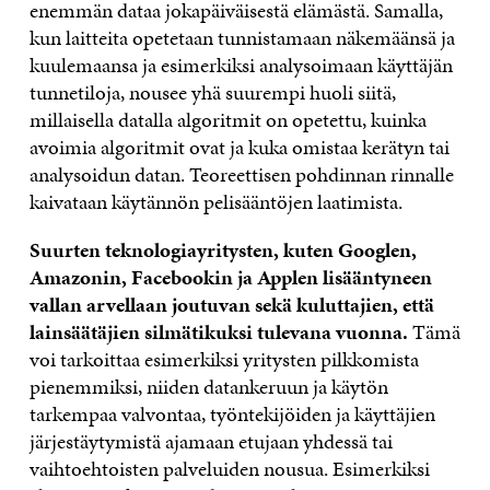
enemmän dataa jokapäiväisestä elämästä. Samalla,
kun laitteita opetetaan tunnistamaan näkemäänsä ja
kuulemaansa ja esimerkiksi analysoimaan käyttäjän
tunnetiloja, nousee yhä suurempi huoli siitä,
millaisella datalla algoritmit on opetettu, kuinka
avoimia algoritmit ovat ja kuka omistaa kerätyn tai
analysoidun datan. Teoreettisen pohdinnan rinnalle
kaivataan käytännön pelisääntöjen laatimista.
Suurten teknologiayritysten, kuten Googlen,
Amazonin, Facebookin ja Applen lisääntyneen
vallan arvellaan joutuvan sekä kuluttajien, että
lainsäätäjien silmätikuksi tulevana vuonna.
Tämä
voi tarkoittaa esimerkiksi yritysten pilkkomista
pienemmiksi, niiden datankeruun ja käytön
tarkempaa valvontaa, työntekijöiden ja käyttäjien
järjestäytymistä ajamaan etujaan yhdessä tai
vaihtoehtoisten palveluiden nousua. Esimerkiksi