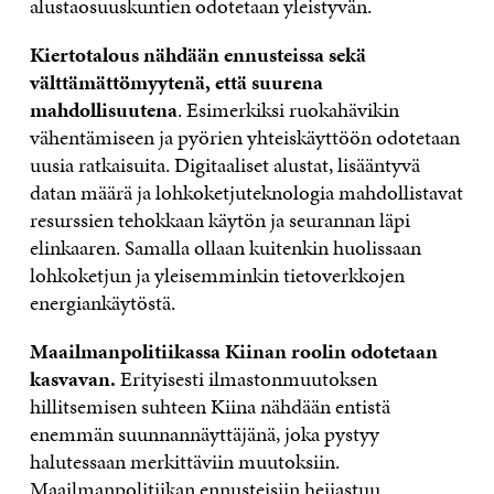
alustaosuuskuntien odotetaan yleistyvän.
Kiertotalous nähdään ennusteissa sekä
välttämättömyytenä, että suurena
mahdollisuutena
. Esimerkiksi ruokahävikin
vähentämiseen ja pyörien yhteiskäyttöön odotetaan
uusia ratkaisuita. Digitaaliset alustat, lisääntyvä
datan määrä ja lohkoketjuteknologia mahdollistavat
resurssien tehokkaan käytön ja seurannan läpi
elinkaaren. Samalla ollaan kuitenkin huolissaan
lohkoketjun ja yleisemminkin tietoverkkojen
energiankäytöstä.
Maailmanpolitiikassa Kiinan roolin odotetaan
kasvavan.
Erityisesti ilmastonmuutoksen
hillitsemisen suhteen Kiina nähdään entistä
enemmän suunnannäyttäjänä, joka pystyy
halutessaan merkittäviin muutoksiin.
Maailmanpolitiikan ennusteisiin heijastuu