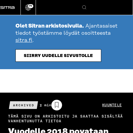
Siirry
FI
suoraan
Vaihda
Hae
sivuston
sisältöön
kieli
Olet Sitran arkistosivulla.
Ajantasaiset
tiedot työstämme löydät osoitteesta
sitra.fi
.
SIIRRY UUDELLE SIVUSTOLLE
Arvioitu
3 min
KUUNTELE
ARCHIVED
lukuaika
TÄMÄ SIVU ON ARKISTOITU JA SAATTAA SISÄLTÄÄ
VANHENTUNUTTA TIETOA
Vuodelle 2018 povataan