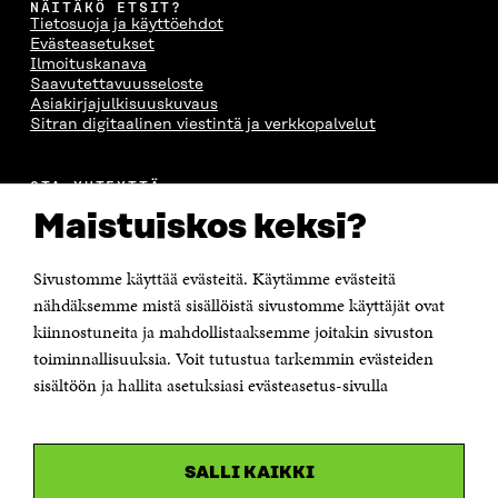
NÄITÄKÖ ETSIT?
Tietosuoja ja käyttöehdot
Evästeasetukset
Ilmoituskanava
Saavutettavuusseloste
Asiakirjajulkisuuskuvaus
Sitran digitaalinen viestintä ja verkkopalvelut
OTA YHTEYTTÄ
Suomen itsenäisyyden juhlarahasto Sitra
Maistuiskos keksi?
Itämerenkatu 11-13, PL 160,
00181 Helsinki
Sivustomme käyttää evästeitä. Käytämme evästeitä
Puhelin +358 294 618 991
Sähköpostiosoite
nähdäksemme mistä sisällöistä sivustomme käyttäjät ovat
etunimi.sukunimi@sitra.fi tai sitra@sitra.fi
kiinnostuneita ja mahdollistaaksemme joitakin sivuston
Saapumisohjeet
toiminnallisuuksia. Voit tutustua tarkemmin evästeiden
sisältöön ja hallita asetuksiasi evästeasetus-sivulla
Y-tunnus 0202132-3
OLEMME NÄISSÄ SOMEISSA
SALLI KAIKKI
Facebook
Avautuu