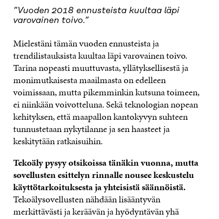
”Vuoden 2018 ennusteista kuultaa läpi
varovainen toivo.”
Mielestäni tämän vuoden ennusteista ja
trendilistauksista kuultaa läpi varovainen toivo.
Tarina nopeasti muuttuvasta, yllätyksellisestä ja
monimutkaisesta maailmasta on edelleen
voimissaan, mutta pikemminkin kutsuna toimeen,
ei niinkään voivotteluna. Sekä teknologian nopean
kehityksen, että maapallon kantokyvyn suhteen
tunnustetaan nykytilanne ja sen haasteet ja
keskitytään ratkaisuihin.
Tekoäly pysyy otsikoissa tänäkin vuonna, mutta
sovellusten esittelyn rinnalle nousee keskustelu
käyttötarkoituksesta ja yhteisistä säännöistä.
Tekoälysovellusten nähdään lisääntyvän
merkittävästi ja keräävän ja hyödyntävän yhä