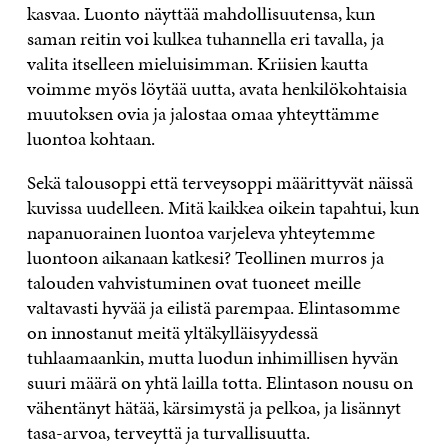
kasvaa. Luonto näyttää mahdollisuutensa, kun
saman reitin voi kulkea tuhannella eri tavalla, ja
valita itselleen mieluisimman. Kriisien kautta
voimme myös löytää uutta, avata henkilökohtaisia
muutoksen ovia ja jalostaa omaa yhteyttämme
luontoa kohtaan.
Sekä talousoppi että terveysoppi määrittyvät näissä
kuvissa uudelleen. Mitä kaikkea oikein tapahtui, kun
napanuorainen luontoa varjeleva yhteytemme
luontoon aikanaan katkesi? Teollinen murros ja
talouden vahvistuminen ovat tuoneet meille
valtavasti hyvää ja eilistä parempaa. Elintasomme
on innostanut meitä yltäkylläisyydessä
tuhlaamaankin, mutta luodun inhimillisen hyvän
suuri määrä on yhtä lailla totta. Elintason nousu on
vähentänyt hätää, kärsimystä ja pelkoa, ja lisännyt
tasa-arvoa, terveyttä ja turvallisuutta.