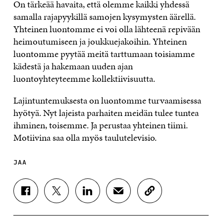
On tärkeää havaita, että olemme kaikki yhdessä
samalla rajapyykillä samojen kysymysten äärellä.
Yhteinen luontomme ei voi olla lähteenä repivään
heimoutumiseen ja joukkuejakoihin. Yhteinen
luontomme pyytää meitä tarttumaan toisiamme
kädestä ja hakemaan uuden ajan
luontoyhteyteemme kollektiivisuutta.
Lajintuntemuksesta on luontomme turvaamisessa
hyötyä. Nyt lajeista parhaiten meidän tulee tuntea
ihminen, toisemme. Ja perustaa yhteinen tiimi.
Motiivina saa olla myös taulutelevisio.
JAA
J
J
J
J
K
A
A
A
A
O
A
A
A
A
P
F
T
L
S
I