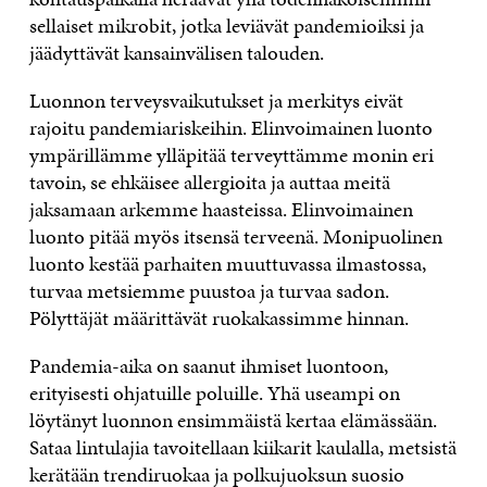
sellaiset mikrobit, jotka leviävät pandemioiksi ja
jäädyttävät kansainvälisen talouden.
Luonnon terveysvaikutukset ja merkitys eivät
rajoitu pandemiariskeihin. Elinvoimainen luonto
ympärillämme ylläpitää terveyttämme monin eri
tavoin, se ehkäisee allergioita ja auttaa meitä
jaksamaan arkemme haasteissa. Elinvoimainen
luonto pitää myös itsensä terveenä. Monipuolinen
luonto kestää parhaiten muuttuvassa ilmastossa,
turvaa metsiemme puustoa ja turvaa sadon.
Pölyttäjät määrittävät ruokakassimme hinnan.
Pandemia-aika on saanut ihmiset luontoon,
erityisesti ohjatuille poluille. Yhä useampi on
löytänyt luonnon ensimmäistä kertaa elämässään.
Sataa lintulajia tavoitellaan kiikarit kaulalla, metsistä
kerätään trendiruokaa ja polkujuoksun suosio