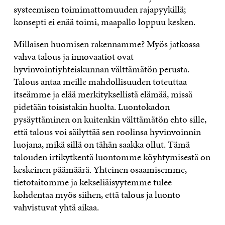
systeemisen toimimattomuuden rajapyykillä;
konsepti ei enää toimi, maapallo loppuu kesken.
Millaisen huomisen rakennamme? Myös jatkossa
vahva talous ja innovaatiot ovat
hyvinvointiyhteiskunnan välttämätön perusta.
Talous antaa meille mahdollisuuden toteuttaa
itseämme ja elää merkityksellistä elämää, missä
pidetään toisistakin huolta. Luontokadon
pysäyttäminen on kuitenkin välttämätön ehto sille,
että talous voi säilyttää sen roolinsa hyvinvoinnin
luojana, mikä sillä on tähän saakka ollut. Tämä
talouden irtikytkentä luontomme köyhtymisestä on
keskeinen päämäärä. Yhteinen osaamisemme,
tietotaitomme ja kekseliäisyytemme tulee
kohdentaa myös siihen, että talous ja luonto
vahvistuvat yhtä aikaa.