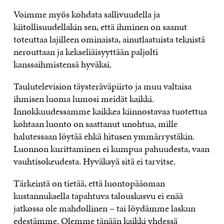
Voimme myös kohdata sallivuudella ja
kiitollisuudellakin sen, että ihminen on saanut
toteuttaa lajilleen ominaista, ainutlaatuista teknistä
nerouttaan ja kekseliäisyyttään paljolti
kanssaihmistensä hyväksi.
Taulutelevision täysteräväpiirto ja muu valtaisa
ihmisen luoma lumosi meidät kaikki.
Innokkuudessamme kaikkea kiinnostavaa tuotettua
kohtaan luonto on saattanut unohtua, mille
halutessaan löytää ehkä hitusen ymmärrystäkin.
Luonnon kurittaminen ei kumpua pahuudesta, vaan
vauhtisokeudesta. Hyväksyä sitä ei tarvitse.
Tärkeintä on tietää, että luontopääoman
kustannuksella tapahtuva talouskasvu ei enää
jatkossa ole mahdollinen – tai löydämme laskun
edestämme. Olemme tänään kaikki yhdessä