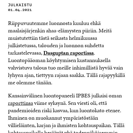
JULKAISTU
01.04.2021
Riippuvuutemme luonnosta kuuluu ehkä
maalaisjärjenkin ahaa-elämysten piiriin. Meitä
muistutettiin tästä seikasta helmikuussa
julkistetussa, talouden ja luonnon suhdetta
tarkastelevassa,
Dasguptan raportissa
.
Luontopääoman köyhtymisen kustannuksella
vahvistuva talous tuo meille inhimillistä hyvää vain
lyhyen ajan, tiettyyn rajaan saakka. Tällä rajapyykillä
me olemme tänään.
Kansainvälinen luontopaneeli IPBES julkaisi oman
raporttinsa
viime syksynä. Sen viesti oli, että
pandemioiden riski kasvaa, kun luontokato etenee.
Ihminen on muokannut ympäristöstään
villieläinten, karjan ja ihmisten kohtauspaikan. Tällä
kohtauspaikalla heräävät yhä todennäköisemmin