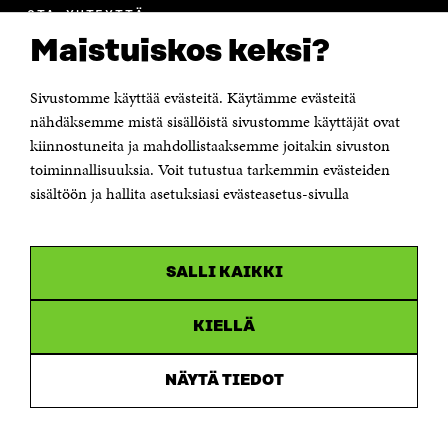
OTA YHTEYTTÄ
Suomen itsenäisyyden juhlarahasto Sitra
Maistuiskos keksi?
Itämerenkatu 11-13, PL 160,
00181 Helsinki
Sivustomme käyttää evästeitä. Käytämme evästeitä
Puhelin +358 294 618 991
Sähköpostiosoite
nähdäksemme mistä sisällöistä sivustomme käyttäjät ovat
etunimi.sukunimi@sitra.fi tai sitra@sitra.fi
kiinnostuneita ja mahdollistaaksemme joitakin sivuston
Saapumisohjeet
toiminnallisuuksia. Voit tutustua tarkemmin evästeiden
sisältöön ja hallita asetuksiasi evästeasetus-sivulla
Y-tunnus 0202132-3
OLEMME NÄISSÄ SOMEISSA
SALLI KAIKKI
Facebook
Avautuu
uudessa
Linkedin
ikkunassa
KIELLÄ
Avautuu
uudessa
Youtube
ikkunassa
Avautuu
NÄYTÄ TIEDOT
uudessa
Instagram
ikkunassa
Avautuu
uudessa