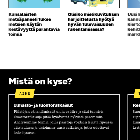
A
I
A
S
I
K
I
A
K
K
K
I
Kansalaisten
Olisiko mielikuvituksen
Uusi 
K
U
K
K
metsäpaneeli tukee
harjoittelusta hyötyä
kannu
U
N
U
K
metsien käytön
hyvän tulevaisuuden
kiert
N
A
N
U
kestävyyttä parantavia
rakentamisessa?
kehit
A
S
A
N
toimia
markk
S
S
S
A
S
A
S
S
A
A
S
A
Mistä on kyse?
AIHE
Ilmasto- ja luontoratkaisut
Kes
Päästöjen vähentämisellä on kova kiire ja siksi toimivia
Suom
ilmastoratkaisuja pitää hyödyntää nykyistä paremmin.
riip
Analysoimme toimia, joilla päästöjä voidaan leikata ripeässä
kuin
aikataulussa ja visioimme uusia ratkaisuja, jotka odottavat
kest
kokeilijaansa.