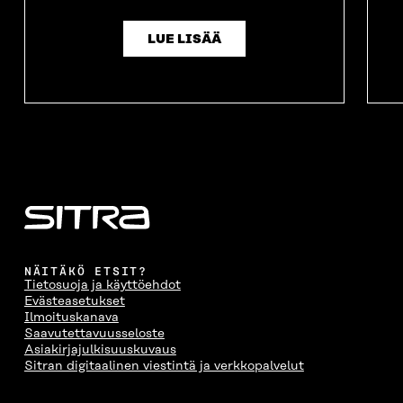
LUE LISÄÄ
NÄITÄKÖ ETSIT?
Tietosuoja ja käyttöehdot
Evästeasetukset
Ilmoituskanava
Saavutettavuusseloste
Asiakirjajulkisuuskuvaus
Sitran digitaalinen viestintä ja verkkopalvelut