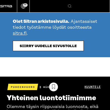
Siirry
FI
suoraan
Vaihda
Hae
sivuston
sisältöön
kieli
Olet Sitran arkistosivulla.
Ajantasaiset
tiedot työstämme löydät osoitteesta
sitra.fi
.
SIIRRY UUDELLE SIVUSTOLLE
Arvioitu
3 min
KUUNTELE
PUHEENVUORO
lukuaika
Yhteinen luontotiimimme
Olemme täysin riippuvaisia luonnosta, eikä