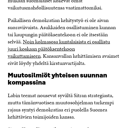
mukaan suomalaiset kokevat omat
vaikutusmahdollisuutensa vaatimattomiksi.
Paikallisen demokratian kehitystyö ei ole aivan
suoraviivaista. Asukkaiden osallistuminen kunnan
tai kaupungin päätöksentekoon ei ole itsestään
selvää.
Noin kolmasosa kuntalaisista ei osallistu
juuri koskaan päätöksentekoon
vaikuttamiseen
.
Kansanvallan kehittämisen avaimet
eivät löydy yhdeltä kirstunvartijalta.
Muutosilmiöt yhteisen suunnan
kompassina
Labin teemat nousevat syvältä Sitran strategiasta,
mutta tämänvuotisen muutosohjelman tarkempi
rajaus syntyi demokratiaa eri puolella Suomea
kehittävien toimijoiden kanssa.