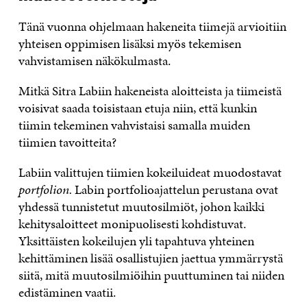
Tänä vuonna ohjelmaan hakeneita tiimejä arvioitiin
yhteisen oppimisen lisäksi myös tekemisen
vahvistamisen näkökulmasta.
Mitkä Sitra Labiin hakeneista aloitteista ja tiimeistä
voisivat saada toisistaan etuja niin, että kunkin
tiimin tekeminen vahvistaisi samalla muiden
tiimien tavoitteita?
Labiin valittujen tiimien kokeiluideat muodostavat
portfolion.
Labin portfolioajattelun perustana ovat
yhdessä tunnistetut muutosilmiöt, johon kaikki
kehitysaloitteet monipuolisesti kohdistuvat.
Yksittäisten kokeilujen yli tapahtuva yhteinen
kehittäminen lisää osallistujien jaettua ymmärrystä
siitä, mitä muutosilmiöihin puuttuminen tai niiden
edistäminen vaatii.