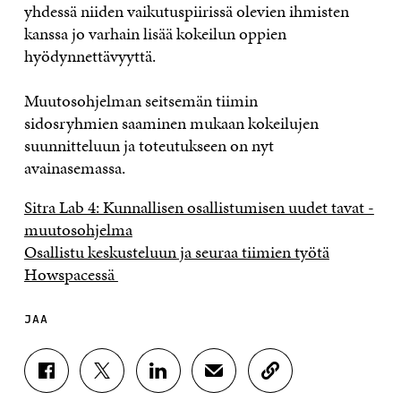
yhdessä niiden vaikutuspiirissä olevien ihmisten
kanssa jo varhain lisää kokeilun oppien
hyödynnettävyyttä.
Muutosohjelman seitsemän tiimin
sidosryhmien saaminen mukaan kokeilujen
suunnitteluun ja toteutukseen on nyt
avainasemassa.
Sitra Lab 4: Kunnallisen osallistumisen uudet tavat -
muutosohjelma
Osallistu keskusteluun ja seuraa tiimien työtä
Howspacessä
JAA
J
J
J
J
K
A
A
A
A
O