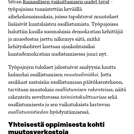
Sitran
Kunnallisen vaikuttamisen uudet tavat
-
työpajoissa tunnistettiin keväällä
aihekokonaisuuksia, joissa tapahtuvat muutokset
lisäisivät kuntalaisten osallistumista. Työpajoissa
haluttiin kuulla suomalaisia demokratian kehittäjiä
ja muodostaa jaettu näkemys siitä, mitkä
kehityskohteet koetaan ajankohtaisiksi
kuntademokratian uudistamisessa juuri nyt.
Työpajojen tulokset jalostuivat analyysin kautta
kolmeksi osallistumisen
muutosilmiöksi
. Jotta
asukkaat saataisiin osallistumaan päätöksentekoon,
tarvitaan muutoksia
osallistumisen rakenteissa
, näitä
rakenteita soveltavassa
toimintakulttuurissa
sekä
osallistumisesta ja sen vaikutuksista kertovan
osallistumistiedon
hyödyntämisessä.
Yhteisestä oppimisesta kohti
muutosverkostoja