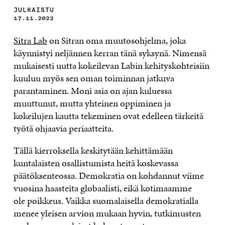
JULKAISTU
17.11.2022
Sitra Lab
on Sitran oma muutosohjelma, joka
käynnistyi neljännen kerran tänä syksynä. Nimensä
mukaisesti uutta kokeilevan Labin kehityskohteisiin
kuuluu myös sen oman toiminnan jatkuva
parantaminen. Moni asia on ajan kuluessa
muuttunut, mutta yhteinen oppiminen ja
kokeilujen kautta tekeminen ovat edelleen tärkeitä
työtä ohjaavia periaatteita.
Tällä kierroksella keskitytään kehittämään
kuntalaisten osallistumista heitä koskevassa
päätöksenteossa. Demokratia on kohdannut viime
vuosina haasteita globaalisti, eikä kotimaamme
ole poikkeus. Vaikka suomalaisella demokratialla
menee yleisen arvion mukaan hyvin, tutkimusten