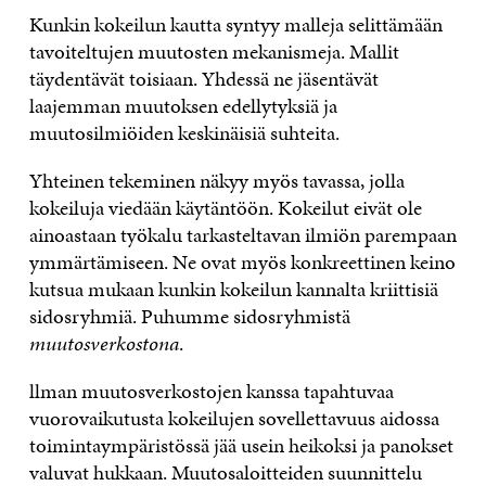
Kunkin kokeilun kautta syntyy malleja selittämään
tavoiteltujen muutosten mekanismeja. Mallit
täydentävät toisiaan. Yhdessä ne jäsentävät
laajemman muutoksen edellytyksiä ja
muutosilmiöiden keskinäisiä suhteita.
Yhteinen tekeminen näkyy myös tavassa, jolla
kokeiluja viedään käytäntöön. Kokeilut eivät ole
ainoastaan työkalu tarkasteltavan ilmiön parempaan
ymmärtämiseen. Ne ovat myös konkreettinen keino
kutsua mukaan kunkin kokeilun kannalta kriittisiä
sidosryhmiä. Puhumme sidosryhmistä
muutosverkostona
.
llman muutosverkostojen kanssa tapahtuvaa
vuorovaikutusta kokeilujen sovellettavuus aidossa
toimintaympäristössä jää usein heikoksi ja panokset
valuvat hukkaan. Muutosaloitteiden suunnittelu