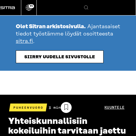
Siirry
FI
suoraan
Vaihda
Hae
sivuston
sisältöön
kieli
Olet Sitran arkistosivulla.
Ajantasaiset
tiedot työstämme löydät osoitteesta
sitra.fi
.
SIIRRY UUDELLE SIVUSTOLLE
Arvioitu
3 min
KUUNTELE
PUHEENVUORO
lukuaika
Yhteiskunnallisiin
kokeiluihin tarvitaan jaettu