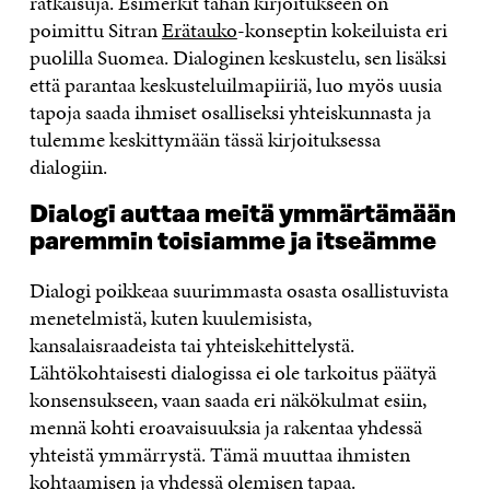
ratkaisuja. Esimerkit tähän kirjoitukseen on
poimittu Sitran
Erätauko
-konseptin kokeiluista eri
puolilla Suomea. Dialoginen keskustelu, sen lisäksi
että parantaa keskusteluilmapiiriä, luo myös uusia
tapoja saada ihmiset osalliseksi yhteiskunnasta ja
tulemme keskittymään tässä kirjoituksessa
dialogiin.
Dialogi auttaa meitä ymmärtämään
paremmin toisiamme ja itseämme
Dialogi poikkeaa suurimmasta osasta osallistuvista
menetelmistä, kuten kuulemisista,
kansalaisraadeista tai yhteiskehittelystä.
Lähtökohtaisesti dialogissa ei ole tarkoitus päätyä
konsensukseen, vaan saada eri näkökulmat esiin,
mennä kohti eroavaisuuksia ja rakentaa yhdessä
yhteistä ymmärrystä. Tämä muuttaa ihmisten
kohtaamisen ja yhdessä olemisen tapaa.