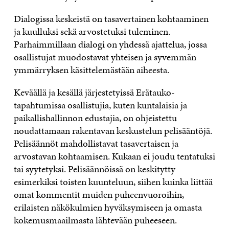
Dialogissa keskeistä on tasavertainen kohtaaminen
ja kuulluksi sekä arvostetuksi tuleminen.
Parhaimmillaan dialogi on yhdessä ajattelua, jossa
osallistujat muodostavat yhteisen ja syvemmän
ymmärryksen käsittelemästään aiheesta.
Keväällä ja kesällä järjestetyissä Erätauko-
tapahtumissa osallistujia, kuten kuntalaisia ja
paikallishallinnon edustajia, on ohjeistettu
noudattamaan rakentavan keskustelun pelisääntöjä.
Pelisäännöt mahdollistavat tasavertaisen ja
arvostavan kohtaamisen. Kukaan ei joudu tentatuksi
tai syytetyksi. Pelisäännöissä on keskitytty
esimerkiksi toisten kuunteluun, siihen kuinka liittää
omat kommentit muiden puheenvuoroihin,
erilaisten näkökulmien hyväksymiseen ja omasta
kokemusmaailmasta lähtevään puheeseen.