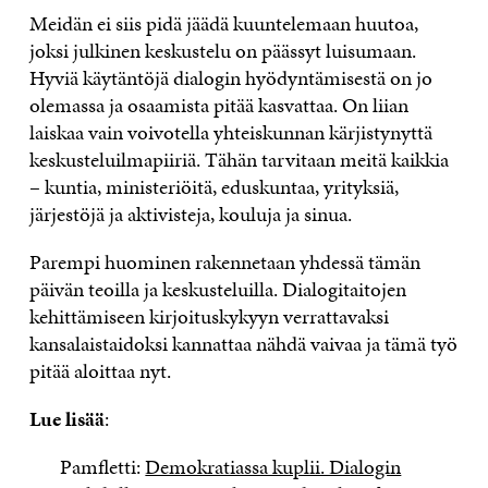
Meidän ei siis pidä jäädä kuuntelemaan huutoa,
joksi julkinen keskustelu on päässyt luisumaan.
Hyviä käytäntöjä dialogin hyödyntämisestä on jo
olemassa ja osaamista pitää kasvattaa. On liian
laiskaa vain voivotella yhteiskunnan kärjistynyttä
keskusteluilmapiiriä. Tähän tarvitaan meitä kaikkia
– kuntia, ministeriöitä, eduskuntaa, yrityksiä,
järjestöjä ja aktivisteja, kouluja ja sinua.
Parempi huominen rakennetaan yhdessä tämän
päivän teoilla ja keskusteluilla. Dialogitaitojen
kehittämiseen kirjoituskykyyn verrattavaksi
kansalaistaidoksi kannattaa nähdä vaivaa ja tämä työ
pitää aloittaa nyt.
Lue lisää
:
Pamfletti:
Demokratiassa kuplii. Dialogin