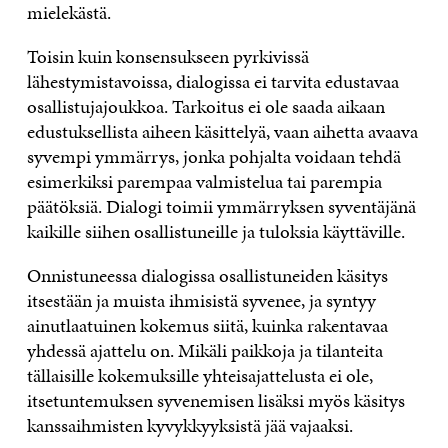
mielekästä.
Toisin kuin konsensukseen pyrkivissä
lähestymistavoissa, dialogissa ei tarvita edustavaa
osallistujajoukkoa. Tarkoitus ei ole saada aikaan
edustuksellista aiheen käsittelyä, vaan aihetta avaava
syvempi ymmärrys, jonka pohjalta voidaan tehdä
esimerkiksi parempaa valmistelua tai parempia
päätöksiä. Dialogi toimii ymmärryksen syventäjänä
kaikille siihen osallistuneille ja tuloksia käyttäville.
Onnistuneessa dialogissa osallistuneiden käsitys
itsestään ja muista ihmisistä syvenee, ja syntyy
ainutlaatuinen kokemus siitä, kuinka rakentavaa
yhdessä ajattelu on. Mikäli paikkoja ja tilanteita
tällaisille kokemuksille yhteisajattelusta ei ole,
itsetuntemuksen syvenemisen lisäksi myös käsitys
kanssaihmisten kyvykkyyksistä jää vajaaksi.