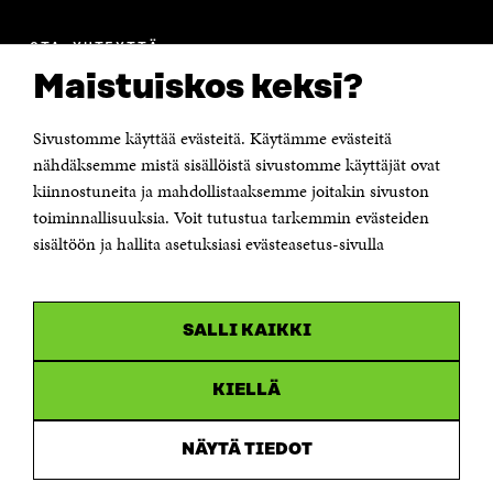
OTA YHTEYTTÄ
Suomen itsenäisyyden juhlarahasto Sitra
Maistuiskos keksi?
Itämerenkatu 11-13, PL 160,
00181 Helsinki
Sivustomme käyttää evästeitä. Käytämme evästeitä
Puhelin +358 294 618 991
Sähköpostiosoite
nähdäksemme mistä sisällöistä sivustomme käyttäjät ovat
etunimi.sukunimi@sitra.fi tai sitra@sitra.fi
kiinnostuneita ja mahdollistaaksemme joitakin sivuston
toiminnallisuuksia. Voit tutustua tarkemmin evästeiden
Saapumisohjeet
sisältöön ja hallita asetuksiasi evästeasetus-sivulla
Y-tunnus 0202132-3
OLEMME NÄISSÄ SOMEISSA
SALLI KAIKKI
Facebook
Avautuu
uudessa
Linkedin
ikkunassa
KIELLÄ
Avautuu
uudessa
Youtube
ikkunassa
Avautuu
NÄYTÄ TIEDOT
uudessa
Instagram
ikkunassa
Avautuu