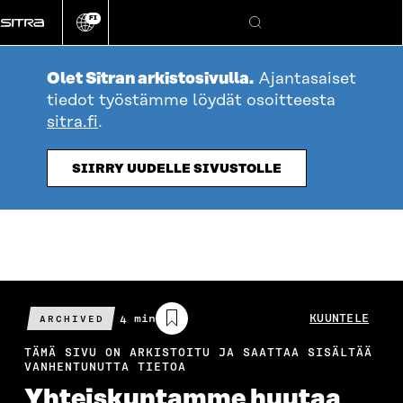
Siirry
FI
suoraan
Vaihda
Hae
sivuston
sisältöön
kieli
Olet Sitran arkistosivulla.
Ajantasaiset
tiedot työstämme löydät osoitteesta
sitra.fi
.
SIIRRY UUDELLE SIVUSTOLLE
Arvioitu
4 min
KUUNTELE
ARCHIVED
lukuaika
TÄMÄ SIVU ON ARKISTOITU JA SAATTAA SISÄLTÄÄ
VANHENTUNUTTA TIETOA
Yhteiskuntamme huutaa