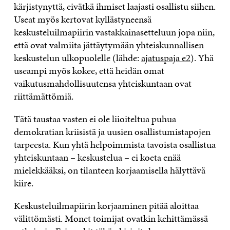
kärjistynyttä, eivätkä ihmiset laajasti osallistu siihen.
Useat myös kertovat kyllästyneensä
keskusteluilmapiirin vastakkainasetteluun jopa niin,
että ovat valmiita jättäytymään yhteiskunnallisen
keskustelun ulkopuolelle (lähde:
ajatuspaja e2
). Yhä
useampi myös kokee, että heidän omat
vaikutusmahdollisuutensa yhteiskuntaan ovat
riittämättömiä.
Tätä taustaa vasten ei ole liioiteltua puhua
demokratian kriisistä ja uusien osallistumistapojen
tarpeesta. Kun yhtä helpoimmista tavoista osallistua
yhteiskuntaan – keskustelua – ei koeta enää
mielekkääksi, on tilanteen korjaamisella hälyttävä
kiire.
Keskusteluilmapiirin korjaaminen pitää aloittaa
välittömästi. Monet toimijat ovatkin kehittämässä