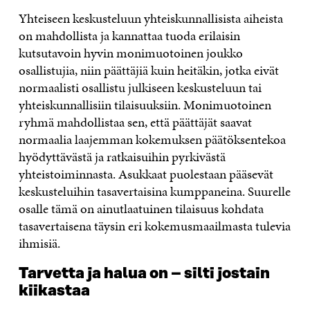
Yhteiseen keskusteluun yhteiskunnallisista aiheista
on mahdollista ja kannattaa tuoda erilaisin
kutsutavoin hyvin monimuotoinen joukko
osallistujia, niin päättäjiä kuin heitäkin, jotka eivät
normaalisti osallistu julkiseen keskusteluun tai
yhteiskunnallisiin tilaisuuksiin. Monimuotoinen
ryhmä mahdollistaa sen, että päättäjät saavat
normaalia laajemman kokemuksen päätöksentekoa
hyödyttävästä ja ratkaisuihin pyrkivästä
yhteistoiminnasta. Asukkaat puolestaan pääsevät
keskusteluihin tasavertaisina kumppaneina. Suurelle
osalle tämä on ainutlaatuinen tilaisuus kohdata
tasavertaisena täysin eri kokemusmaailmasta tulevia
ihmisiä.
Tarvetta ja halua on – silti jostain
kiikastaa