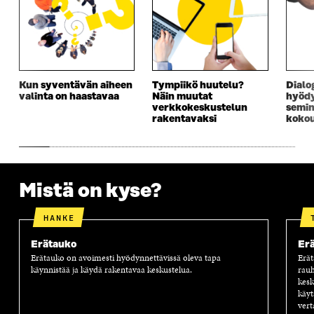
Kun syventävän aiheen
Tympiikö huutelu?
Dialo
valinta on haastavaa
Näin muutat
hyöd
verkkokeskustelun
semin
rakentavaksi
kokou
Mistä on kyse?
HANKE
Erätauko
Er
Erätauko on avoimesti hyödynnettävissä oleva tapa
Erät
käynnistää ja käydä rakentavaa keskustelua.
rauh
kesk
käyt
ver