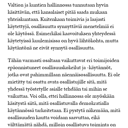
Valtion ja kuntien hallinnossa tunnutaan hyvin
käsittävän, että kansalaiset pitää saada mukaan
yhteiskuntaan. Kuitenkaan toimivia ja laajasti
käytettyjä, osallisuutta synnyttäviä menetelmiä ei
ole käytössä. Esimerkiksi kaavoituksen yhteydessä
käytetyissä kuulemisissa on hyvä lähtökohta, mutta
käytäntönä ne eivät synnytä osallisuutta.
Tähän varmasti osaltaan vaikuttavat eri toimijoiden
epäonnistuneet osallisuuskokeilut ja -käytännöt,
jotka ovat pahimmillaan näennäisosallisuutta. Ei ole
mietitty tai osattu avata osallistujille sitä, mitä
yhdessä työstetylle asialle tehdään tai mihin se
vaikuttaa. Voi olla, ettei hallinnossa ole myöskään
käsitystä siitä, mitä osallistuvalla demokratialla
käytännössä tarkoitetaan. Ei pystytä näkemään, mitä
osallisuuden kautta voidaan saavuttaa, eikä
välttämättä nähdä, milloin osallistuva toiminta on