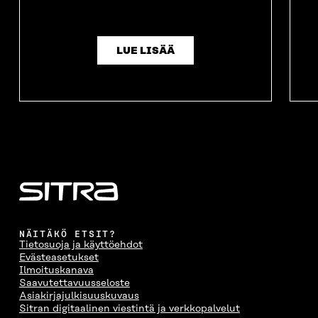
LUE LISÄÄ
NÄITÄKÖ ETSIT?
Tietosuoja ja käyttöehdot
Evästeasetukset
Ilmoituskanava
Saavutettavuusseloste
Asiakirjajulkisuuskuvaus
Sitran digitaalinen viestintä ja verkkopalvelut