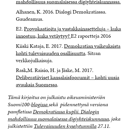
mahdollisuus suomalaisessa digiyhteiskunnassa.
Alhanen, K. 2016. Dialogi Demokratiassa.
Gaudeamus.
E2.
Provokaatioita ja vastakkainasetteluja – kuka
innostuu, kuka vetäytyy?
E2 raportteja 2016
Kiiski Kataja, E. 2017.
Demokratian vaikeuksista
kohti tulevaisuuden osallisuutta
. Sitran
verkkojulkaisuja.
Rask,M. Raisio, H. ja Jäske, M. 2017.
Deliberatiiviset kansalaisfoorumit – kohti uusia
avauksia Suomessa
.
Tämä kirjoitus on julkaistu oikeusministeriön
Suomi100-
blogissa
sekä pidennettynä versiona
pamfletissa
Demokratiassa kuplii. Dialogin
mahdollisuus suomalaisessa digiyhteiskunnassa
, joka
julkistettiin
Tulevaisuuden kyselytunnilla
27.11.