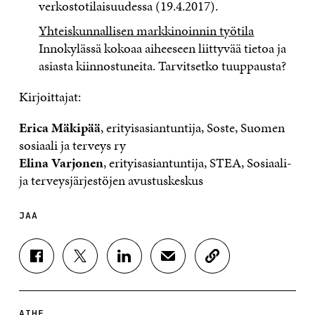
verkostotilaisuudessa (19.4.2017).
Yhteiskunnallisen markkinoinnin työtila
Innokylässä kokoaa aiheeseen liittyvää tietoa ja
asiasta kiinnostuneita. Tarvitsetko tuuppausta?
Kirjoittajat:
Erica Mäkipää
, erityisasiantuntija, Soste, Suomen
sosiaali ja terveys ry
Elina Varjonen
, erityisasiantuntija, STEA, Sosiaali-
ja terveysjärjestöjen avustuskeskus
JAA
J
J
J
J
K
A
A
A
A
O
A
A
A
A
P
F
T
L
S
I
A
W
I
Ä
O
AIHE