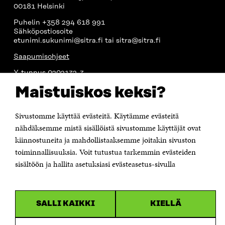
00181 Helsinki
Puhelin +358 294 618 991
Sähköpostiosoite
etunimi.sukunimi@sitra.fi tai sitra@sitra.fi
Saapumisohjeet
Y-tunnus 0202132-3
Maistuiskos keksi?
OLEMME NÄISSÄ SOMEISSA
Sivustomme käyttää evästeitä. Käytämme evästeitä
Facebook
Avautuu
nähdäksemme mistä sisällöistä sivustomme käyttäjät ovat
uudessa
Linkedin
ikkunassa
kiinnostuneita ja mahdollistaaksemme joitakin sivuston
Avautuu
uudessa
toiminnallisuuksia. Voit tutustua tarkemmin evästeiden
Youtube
ikkunassa
Avautuu
sisältöön ja hallita asetuksiasi evästeasetus-sivulla
uudessa
Instagram
ikkunassa
Avautuu
uudessa
ikkunassa
SALLI KAIKKI
KIELLÄ