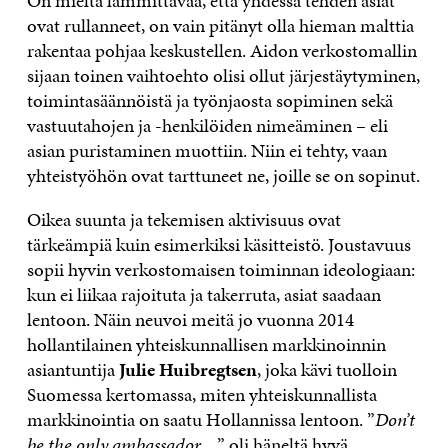
On mieltä lämmittävää, että yhdessä tehden asiat
ovat rullanneet, on vain pitänyt olla hieman malttia
rakentaa pohjaa keskustellen. Aidon verkostomallin
sijaan toinen vaihtoehto olisi ollut järjestäytyminen,
toimintasäännöistä ja työnjaosta sopiminen sekä
vastuutahojen ja -henkilöiden nimeäminen – eli
asian puristaminen muottiin. Niin ei tehty, vaan
yhteistyöhön ovat tarttuneet ne, joille se on sopinut.
Oikea suunta ja tekemisen aktivisuus ovat
tärkeämpiä kuin esimerkiksi käsitteistö. Joustavuus
sopii hyvin verkostomaisen toiminnan ideologiaan:
kun ei liikaa rajoituta ja takerruta, asiat saadaan
lentoon. Näin neuvoi meitä jo vuonna 2014
hollantilainen yhteiskunnallisen markkinoinnin
asiantuntija
Julie Huibregtsen
, joka kävi tuolloin
Suomessa kertomassa, miten yhteiskunnallista
markkinointia on saatu Hollannissa lentoon. ”
Don’t
be the only ambassador…
” oli häneltä hyvä