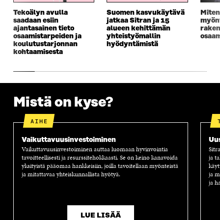
K
K
K
I
Tekoälyn avulla
Suomen kasvukäytävä
Miten
K
U
K
K
saadaan esiin
jatkaa Sitran ja 15
myönt
U
N
U
K
ajantasainen tieto
alueen kehittämän
rake
N
A
N
U
osaamistarpeiden ja
yhteistyömallin
osaam
A
S
A
N
koulutustarjonnan
hyödyntämistä
S
S
S
A
kohtaamisesta
S
A
S
S
A
A
S
A
Mistä on kyse?
AIHE
Vaikuttavuus­investoiminen
Uus
Vaikuttavuusinvestoiminen auttaa luomaan hyvinvointia
Sitr
tavoitteellisesti ja resurssitehokkaasti. Se on keino kanavoida
ja t
yksityistä pääomaa hankkeisiin, joilla tavoitellaan myönteistä
käyt
ja mitattavaa yhteiskunnallista hyötyä.
ja m
ja h
LUE LISÄÄ