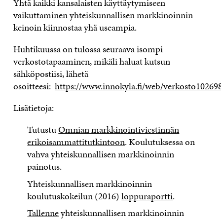
Yhtä kaikki kansalaisten käyttäytymiseen
vaikuttaminen yhteiskunnallisen markkinoinnin
keinoin kiinnostaa yhä useampia.
Huhtikuussa on tulossa seuraava isompi
verkostotapaaminen, mikäli haluat kutsun
sähköpostiisi, lähetä
osoitteesi:
https://www.innokyla.fi/web/verkosto10269
Lisätietoja:
Tutustu
Omnian markkinointiviestinnän
erikoisammattitutkintoon
. Koulutuksessa on
vahva yhteiskunnallisen markkinoinnin
painotus.
Yhteiskunnallisen markkinoinnin
koulutuskokeilun (2016)
loppuraportti
.
Tallenne
yhteiskunnallisen markkinoinnin