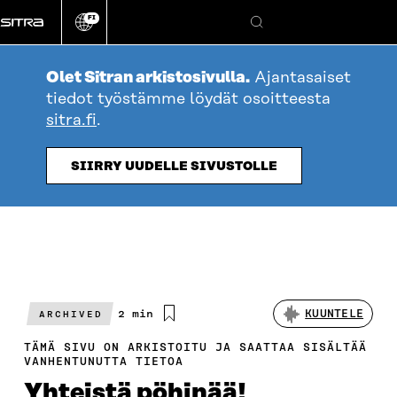
Siirry
FI
suoraan
Vaihda
Hae
sivuston
sisältöön
kieli
Olet Sitran arkistosivulla.
Ajantasaiset
tiedot työstämme löydät osoitteesta
sitra.fi
.
SIIRRY UUDELLE SIVUSTOLLE
Arvioitu
2 min
KUUNTELE
ARCHIVED
lukuaika
TÄMÄ SIVU ON ARKISTOITU JA SAATTAA SISÄLTÄÄ
VANHENTUNUTTA TIETOA
Yhteistä pöhinää!