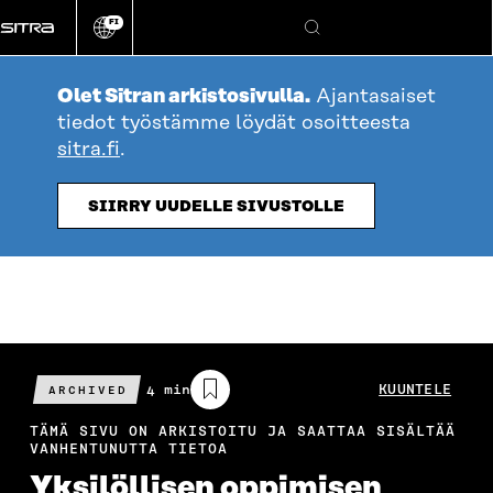
Siirry
FI
suoraan
Vaihda
Hae
sivuston
sisältöön
kieli
Olet Sitran arkistosivulla.
Ajantasaiset
tiedot työstämme löydät osoitteesta
sitra.fi
.
SIIRRY UUDELLE SIVUSTOLLE
Arvioitu
4 min
KUUNTELE
ARCHIVED
lukuaika
TÄMÄ SIVU ON ARKISTOITU JA SAATTAA SISÄLTÄÄ
VANHENTUNUTTA TIETOA
Yksilöllisen oppimisen