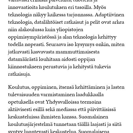
innovaatioita koulutuksen eri tasoilla. Myös
teknologia näkyy kaikessa tarjonnassa. Adaptiivinen
teknologia, datalähtöiset ratkaisut ja pelit ovat arkea
niin alakoulussa kuin yliopistojen
oppimisympäristössä ja alan teknologia kehittyy
todella nopeasti. Seuraava iso kysymys onkin, miten
jatkuvasti kasvavasta mammuttimaisesta
datamäärästä louhitaan aidosti oppijan
kiinnostukseen perustuvia ja kehitystä tukevia
ratkaisuja.
Koulutus, oppiminen, itsensä kehittäminen ja lasten
tulevaisuuden varmistaminen laadukkaalla
opetuksella ovat Yhdysvalloissa teemoina
aktiivisesti esillä sekä mediassa että päivittäisissä
keskusteluissa ihmisten kanssa. Suomalainen
koulutusjärjestelmä tunnetaan täällä laajasti ja siitä
syntyy luontevasti keskustelua. Suomalaisena