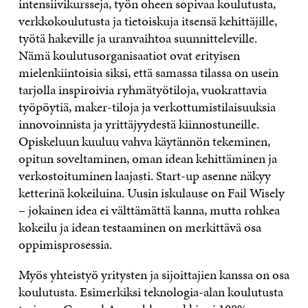
intensiivikursseja, työn oheen sopivaa koulutusta,
verkkokoulutusta ja tietoiskuja itsensä kehittäjille,
työtä hakeville ja uranvaihtoa suunnitteleville.
Nämä koulutusorganisaatiot ovat erityisen
mielenkiintoisia siksi, että samassa tilassa on usein
tarjolla inspiroivia ryhmätyötiloja, vuokrattavia
työpöytiä, maker-tiloja ja verkottumistilaisuuksia
innovoinnista ja yrittäjyydestä kiinnostuneille.
Opiskeluun kuuluu vahva käytännön tekeminen,
opitun soveltaminen, oman idean kehittäminen ja
verkostoituminen laajasti. Start-up asenne näkyy
ketterinä kokeiluina. Uusin iskulause on Fail Wisely
– jokainen idea ei välttämättä kanna, mutta rohkea
kokeilu ja idean testaaminen on merkittävä osa
oppimisprosessia.
Myös yhteistyö yritysten ja sijoittajien kanssa on osa
koulutusta. Esimerkiksi teknologia-alan koulutusta