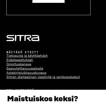
NÄITÄKÖ ETSIT?
Tietosuoja ja käyttöehdot
Evästeasetukset
Ilmoituskanava
Saavutettavuusseloste
Asiakirjajulkisuuskuvaus
Sitran digitaalinen viestintä ja verkkopalvelut
OTA YHTEYTTÄ
Suomen itsenäisyyden juhlarahasto Sitra
Maistuiskos keksi?
Itämerenkatu 11-13, PL 160,
00181 Helsinki