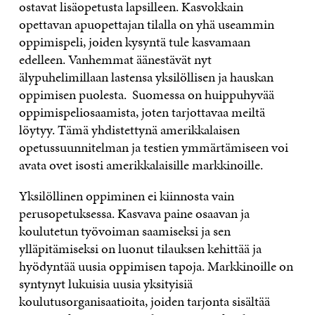
ostavat lisäopetusta lapsilleen. Kasvokkain
opettavan apuopettajan tilalla on yhä useammin
oppimispeli, joiden kysyntä tule kasvamaan
edelleen. Vanhemmat äänestävät nyt
älypuhelimillaan lastensa yksilöllisen ja hauskan
oppimisen puolesta. Suomessa on huippuhyvää
oppimispeliosaamista, joten tarjottavaa meiltä
löytyy. Tämä yhdistettynä amerikkalaisen
opetussuunnitelman ja testien ymmärtämiseen voi
avata ovet isosti amerikkalaisille markkinoille.
Yksilöllinen oppiminen ei kiinnosta vain
perusopetuksessa. Kasvava paine osaavan ja
koulutetun työvoiman saamiseksi ja sen
ylläpitämiseksi on luonut tilauksen kehittää ja
hyödyntää uusia oppimisen tapoja. Markkinoille on
syntynyt lukuisia uusia yksityisiä
koulutusorganisaatioita, joiden tarjonta sisältää