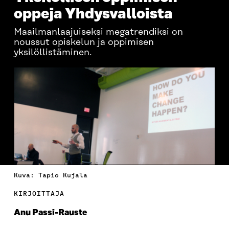
oppeja Yhdysvalloista
Maailmanlaajuiseksi megatrendiksi on
noussut opiskelun ja oppimisen
yksilöllistäminen.
Kuva: Tapio Kujala
KIRJOITTAJA
Anu Passi-Rauste