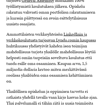
tarjoava
General Assembly
markkinoi 100%
työllistymistä koulutuksen jälkeen. Opiskelu
rakentuu vahvasti oman portfolion rakentamiseen
ja kurssin päättyessä on avoin esittelytilaisuus
uusista osaajista.
Ammattilaisten verkkoyhteisön
LinkedInin ja
verkkokoulutusta tarjoavan Lynda.comin kaupassa
huhtikuussa yhdistyivät kahden ison toimijan
mahdollisuus tarjota yksilölle mahdollisuus löytää
helposti omiin tarpeisiin soveltuva koulutus että
tuoda esille oma osaaminen. Kaupan arvo, 1,5
miljardia dollaria kertoo miten merkittävässä
roolissa yksilöiden oma osaamisen kehittäminen
on.
Yksilöllisen opiskelun ja oppimisen tarvetta ei
ratkaista yhdellä tavalla vaan kirjo kasvaa koko ajan.
Yksi palvelumalli ei tähän riitä ja uusia toimijoita