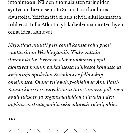
intohimoon. Näiden suomalaisten tarinoiden
syntyä on hieno seurata Sitran
Uusi koulutus -
sivustolta
. Yrittämättä ei asia selviä, siksi kannattaa
rohkeasti tulla Atlantin yli kokeilemaan miten hyvin
omat ideat kantavat.
Kirjoittaja muutti perheensä kanssa reilu puoli
vuotta sitten Washingtoniin Yhdysvaltain
itärannikolle. Perheen alakouluikäiset pojat
aloittivat koulun paikallisessa julkisessa koulussa ja
kirjoittaja opiskelun Eisenhower fellowship –
ohjelmassa. Osana fellowship-ohjelmaa Anu Passi-
Rauste kiersi eri osavaltioissa tutustumassa julkiseen
koulutukseen ja organisaatioiden tulevaisuuden
oppimisen strategioihin sekä edutech-toimijoihin.
JAA