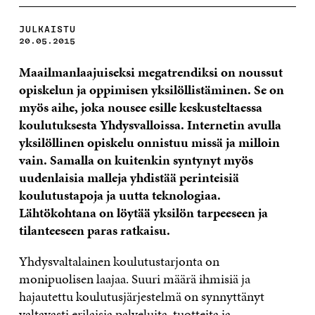
JULKAISTU
20.05.2015
Maailmanlaajuiseksi megatrendiksi on noussut
opiskelun ja oppimisen yksilöllistäminen. Se on
myös aihe, joka nousee esille keskusteltaessa
koulutuksesta Yhdysvalloissa. Internetin avulla
yksilöllinen opiskelu onnistuu missä ja milloin
vain. Samalla on kuitenkin syntynyt myös
uudenlaisia malleja yhdistää perinteisiä
koulutustapoja ja uutta teknologiaa.
Lähtökohtana on löytää yksilön tarpeeseen ja
tilanteeseen paras ratkaisu.
Yhdysvaltalainen koulutustarjonta on
monipuolisen laajaa. Suuri määrä ihmisiä ja
hajautettu koulutusjärjestelmä on synnyttänyt
valtavasti erilaisia palveluita, tuotteita ja