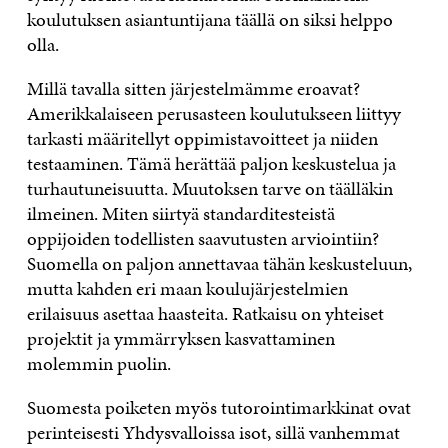
koulutuksen asiantuntijana täällä on siksi helppo
olla.
Millä tavalla sitten järjestelmämme eroavat?
Amerikkalaiseen perusasteen koulutukseen liittyy
tarkasti määritellyt oppimistavoitteet ja niiden
testaaminen. Tämä herättää paljon keskustelua ja
turhautuneisuutta. Muutoksen tarve on täälläkin
ilmeinen. Miten siirtyä standarditesteistä
oppijoiden todellisten saavutusten arviointiin?
Suomella on paljon annettavaa tähän keskusteluun,
mutta kahden eri maan koulujärjestelmien
erilaisuus asettaa haasteita. Ratkaisu on yhteiset
projektit ja ymmärryksen kasvattaminen
molemmin puolin.
Suomesta poiketen myös tutorointimarkkinat ovat
perinteisesti Yhdysvalloissa isot, sillä vanhemmat