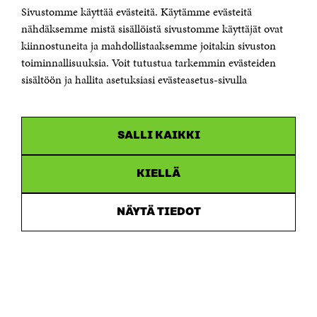
Sivustomme käyttää evästeitä. Käytämme evästeitä
Puhelin +358 294 618 991
Sähköpostiosoite
nähdäksemme mistä sisällöistä sivustomme käyttäjät ovat
etunimi.sukunimi@sitra.fi tai sitra@sitra.fi
kiinnostuneita ja mahdollistaaksemme joitakin sivuston
Saapumisohjeet
toiminnallisuuksia. Voit tutustua tarkemmin evästeiden
sisältöön ja hallita asetuksiasi evästeasetus-sivulla
Y-tunnus 0202132-3
OLEMME NÄISSÄ SOMEISSA
SALLI KAIKKI
Facebook
Avautuu
uudessa
Linkedin
ikkunassa
KIELLÄ
Avautuu
uudessa
Youtube
ikkunassa
Avautuu
NÄYTÄ TIEDOT
uudessa
Instagram
ikkunassa
Avautuu
uudessa
ikkunassa