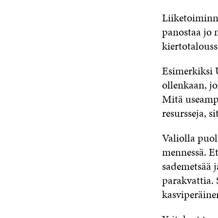
Liiketoiminn
panostaa jo n
kiertotalous
Esimerkiksi 
ollenkaan, jo
Mitä useampi
resursseja, s
Valiolla puo
mennessä. Et
sademetsää ja
parakvattia. 
kasviperäinen