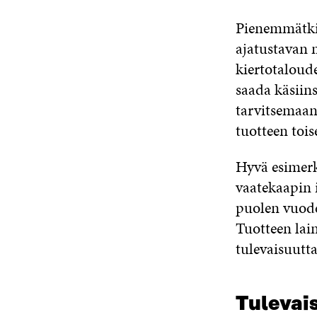
Pienemmätkin 
ajatustavan m
kiertotaloude
saada käsiins
tarvitsemaans
tuotteen toi
Hyvä esimerk
vaatekaapin i
puolen vuode
Tuotteen lai
tulevaisuutta
Tulevai