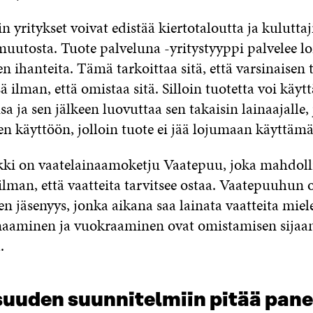
yritykset voivat edistää kiertotaloutta ja kuluttaj
uutosta. Tuote palveluna -yritystyyppi palvelee lo
n ihanteita. Tämä tarkoittaa sitä, että varsinaisen 
ä ilman, että omistaa sitä. Silloin tuotetta voi käyt
a ja sen jälkeen luovuttaa sen takaisin lainaajalle,
sen käyttöön, jolloin tuote ei jää lojumaan käyttä
ki on vaatelainaamoketju Vaatepuu, joka mahdoll
lman, että vaatteita tarvitsee ostaa. Vaatepuuhun 
n jäsenyys, jonka aikana saa lainata vaatteita mie
naaminen ja vuokraaminen ovat omistamisen sijaa
.
suuden suunnitelmiin pitää pan