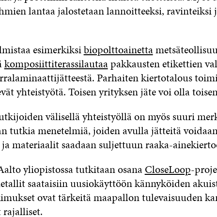
hmien lantaa jalostetaan lannoitteeksi, ravinteiksi 
mistaa esimerkiksi
biopolttoainetta
metsäteollisu
ä
komposiittiterassilautaa
pakkausten etikettien va
rralaminaattijätteestä. Parhaiten kiertotalous toimi
evät yhteistyötä. Toisen yrityksen jäte voi olla toise
tutkijoiden välisellä yhteistyöllä on myös suuri mer
n tutkia menetelmiä, joiden avulla jätteitä voidaa
 ja materiaalit saadaan suljettuun raaka-ainekierto
Aalto yliopistossa tutkitaan osana
CloseLoop
-proj
metallit saataisiin uusiokäyttöön kännyköiden akui
kimukset ovat tärkeitä maapallon tulevaisuuden kan
 rajalliset.