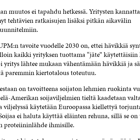
an muutos ei tapahdu hetkessä. Yritysten kannatt
yt tehtävien ratkaisujen lisäksi pitkän aikavälin
suunnitelmiin.
UPM:n tavoite vuodelle 2030 on, ettei hävikkiä synt
lloin kaikki yrityksen tuottama “jäte” käytettäisiin
 yritys lähtee mukaan vähentämään hävikkiä ja s
itä paremmin kiertotalous toteutuu.
lestaan on tavoitteena soijaton lehmien ruokinta v
elä-Amerikan soijaviljelmien tieltä kaadetaan val
 viljelyssä käytetään Euroopassa kiellettyä torjunt
Soijaa ei haluta käyttää eläinten rehuna, sillä se on
 proteiininlähde ihmisille.