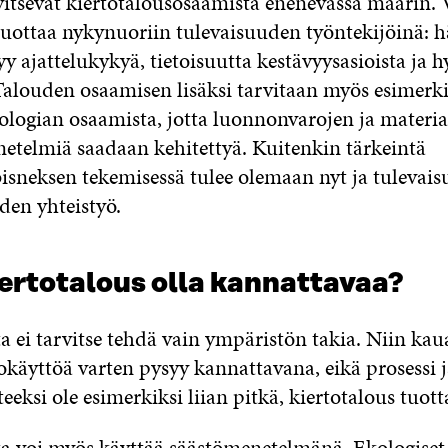
rvitsevat kiertotalousosaamista enenevässä määrin.
uottaa nykynuoriin tulevaisuuden työntekijöinä: h
yy ajattelukykyä, tietoisuutta kestävyysasioista ja 
Talouden osaamisen lisäksi tarvitaan myös esimerk
iologian osaamista, jotta luonnonvarojen ja materia
netelmiä saadaan kehitettyä. Kuitenkin tärkeintä
isneksen tekemisessä tulee olemaan nyt ja tulevais
den yhteistyö.
ertotalous olla kannattavaa?
a ei tarvitse tehdä vain ympäristön takia. Niin ka
okäyttöä varten pysyy kannattavana, eikä prosessi j
eeksi ole esimerkiksi liian pitkä, kiertotalous tuott
ta voi myös käyttää säästömenetelmänä. Ekologiset