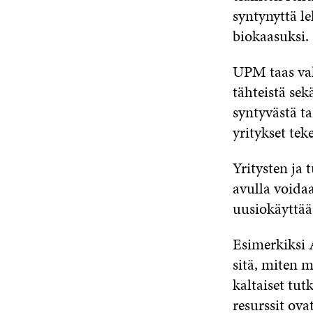
syntynyttä le
biokaasuksi.
UPM taas val
tähteistä sek
syntyvästä ta
yritykset tek
Yritysten ja 
avulla voidaa
uusiokäyttää
Esimerkiksi 
sitä, miten 
kaltaiset tut
resurssit ovat