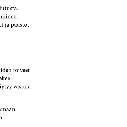
lutusta.
iminen
t ja päästöt
iden toiveet
ekee
äytyy vastata
samaan
a