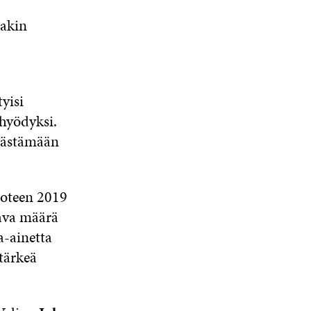
aakin
yisi
 hyödyksi.
äästämään
uoteen 2019
tava määrä
a-ainetta
 tärkeä