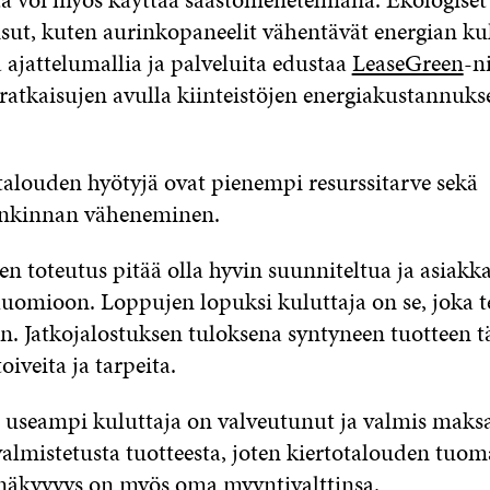
isut, kuten aurinkopaneelit vähentävät energian ku
 ajattelumallia ja palveluita edustaa
LeaseGreen
-n
 ratkaisujen avulla kiinteistöjen energiakustannukse
talouden hyötyjä ovat pienempi resurssitarve sekä
ankinnan väheneminen.
n toteutus pitää olla hyvin suunniteltua ja asiakka
huomioon. Loppujen lopuksi kuluttaja on se, joka t
n. Jatkojalostuksen tuloksena syntyneen tuotteen t
oiveita ja tarpeita.
 useampi kuluttaja on valveutunut ja valmis mak
valmistetusta tuotteesta, joten kiertotalouden tuom
 näkyvyys on myös oma myyntivalttinsa.