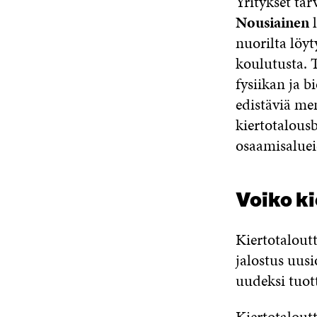
Yritykset ta
Nousiainen
l
nuorilta löyt
koulutusta. 
fysiikan ja b
edistäviä me
kiertotalousb
osaamisaluei
Voiko ki
Kiertotaloutt
jalostus uusi
uudeksi tuott
Kiertotalout