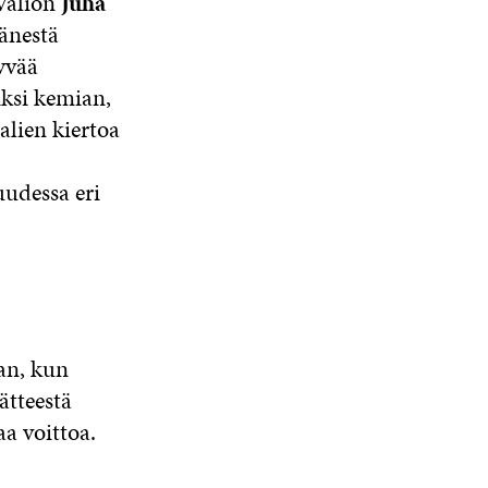
 Valion
Juha
änestä
hyvää
iksi kemian,
alien kiertoa
uudessa eri
uan, kun
ätteestä
aa voittoa.