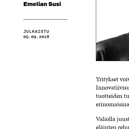
Emelian Susi
JULKAISTU
05.09.2018
Yritykset vo
Innovatiivis
tuotteiden tu
erinomaisina
Valiolla juu
eläinten rehu