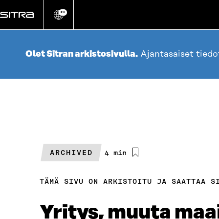
Siirry
suoraan
FI
Vaihda
sivuston
sisältöön
kieli
Olet Sitran arkistosivulla.
Ajantasaiset tied
ARCHIVED
Arvioitu
4 min
lukuaika
TÄMÄ SIVU ON ARKISTOITU JA SAATTAA S
Yritys, muuta maa