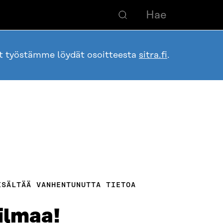
ot työstämme löydät osoitteesta
sitra.fi
.
ISÄLTÄÄ VANHENTUNUTTA TIETOA
ilmaa!