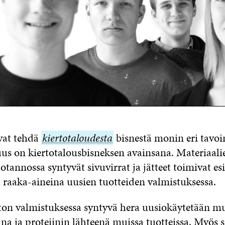
ivat tehdä
kiertotaloudesta
kiertotaloudesta
bisnestä monin eri tavoi
uus on kiertotalousbisneksen avainsana. Materiaali
otannossa syntyvät sivuvirrat ja jätteet toimivat es
 raaka-aineina uusien tuotteiden valmistuksessa.
ston valmistuksessa syntyvä hera uusiokäytetään 
na ja proteiinin lähteenä muissa tuotteissa. Myös 