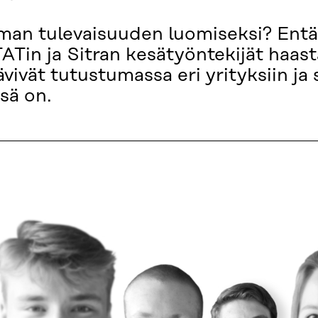
man tulevaisuuden luomiseksi? Entä
ATin ja Sitran kesätyöntekijät haast
vivät tutustumassa eri yrityksiin ja s
sä on.