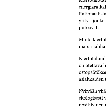
energiaratka
Rationaalista
yritys, jonka
putoavat.
Muita kierto
materiaalih
Kiertotaloude
on otettava 
ostopäätökse
asiakkaiden t
Nykyään yhä
ekologisesti 
positiivinen