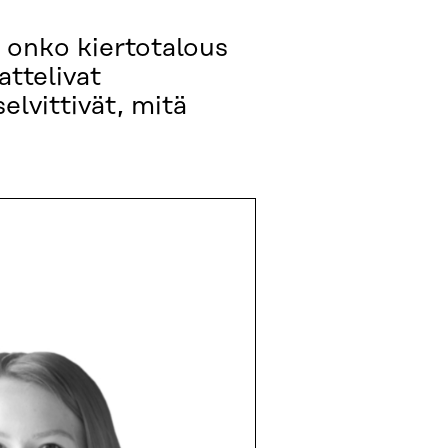
 onko kiertotalous
attelivat
elvittivät, mitä