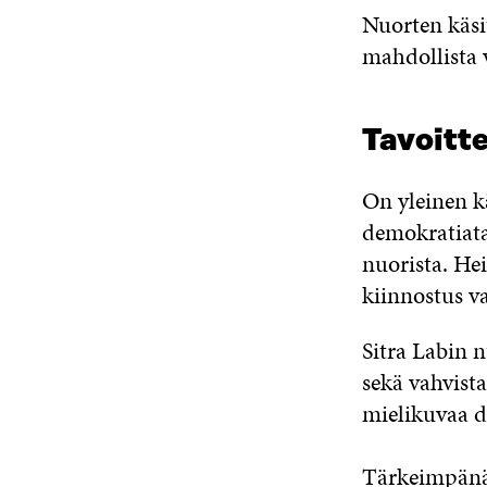
Nuorten käsit
mahdollista v
Tavoitt
On yleinen kä
demokratiata
nuorista. Heil
kiinnostus 
Sitra Labin n
sekä vahvista
mielikuvaa de
Tärkeimpänä 