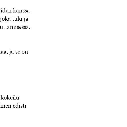
oiden kanssa
 joka tuki ja
uttamisessa.
aa, ja se on
 kokeilu
inen edisti