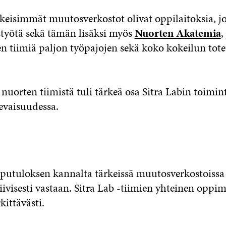
keisimmät muutosverkostot olivat oppilaitoksia, j
istyötä sekä tämän lisäksi myös
Nuorten Akatemia
,
en tiimiä paljon työpajojen sekä koko kokeilun tote
nuorten tiimistä tuli tärkeä osa Sitra Labin toimint
levaisuudessa.
putuloksen kannalta tärkeissä muutosverkostoissa
tiivisesti vastaan. Sitra Lab -tiimien yhteinen oppim
kittävästi.