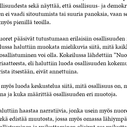
isuudesta sekä näyttää, että osallisuus- ja demokr
n ei vaadi sitoutumista tai suuria panoksia, vaan s
yös pienillä teoilla.
uoret pääsivät tutustumaan erilaisiin osallisuuden
lussa haluttiin muokata mielikuvia siitä, mitä kai
 osallistuminen voi olla. Kokeilussa lähdettiin ”Nuo
riaatteesta, eli haluttiin luoda osallisuuden kokemu
ista itsestään, eivät annettuina.
 myös luoda keskustelua siitä, mitä osallisuus on, 
ena ja kuka määrittää osallisuuden eri muotoja.
luttiin haastaa narratiivia, jonka usein myös nuore
 sekä edistää muutosta, jossa myös omassa lähiympä
allistuminen ja vaikuttaminen olisivat osa vaikutta