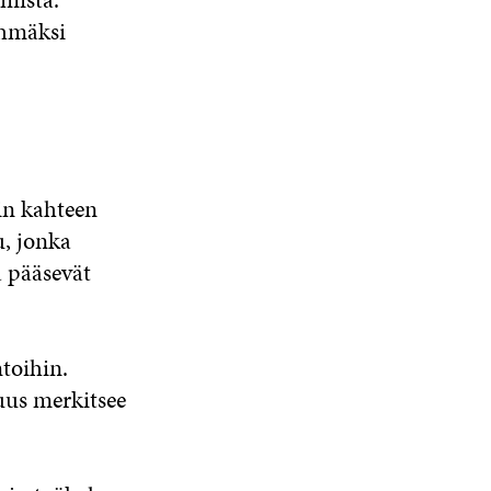
yhmäksi
iin kahteen
u, jonka
a pääsevät
ntoihin.
suus merkitsee