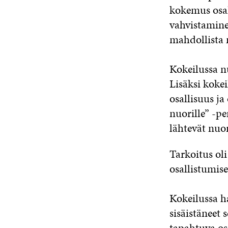
kokemus osall
vahvistamine
mahdollista m
Kokeilussa n
Lisäksi kokei
osallisuus ja
nuorille” -pe
lähtevät nuor
Tarkoitus oli
osallistumis
Kokeilussa ha
sisäistäneet
tapahtuva os