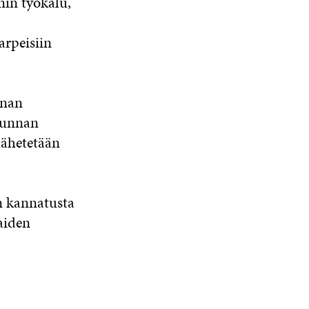
nin työkalu,
arpeisiin
nnan
akunnan
 lähetetään
en kannatusta
aiden