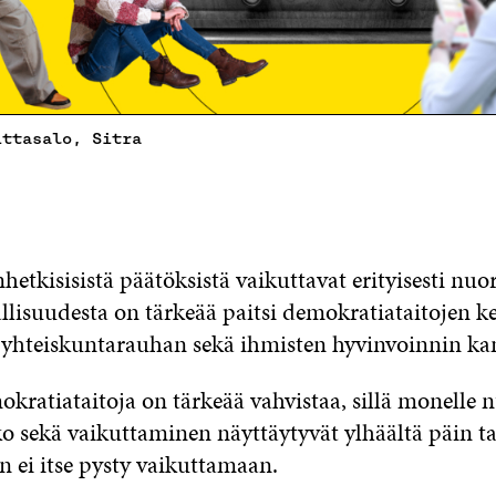
ittasalo, Sitra
tkisisistä päätöksistä vaikuttavat erityisesti nuor
lisuudesta on tärkeää paitsi demokratiataitojen k
 yhteiskuntarauhan sekä ihmisten hyvinvoinnin k
kratiataitoja on tärkeää vahvistaa, sillä monelle n
o sekä vaikuttaminen näyttäytyvät ylhäältä päin t
in ei itse pysty vaikuttamaan.