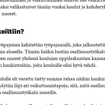
aksi valikoituivat tämän vuoksi koulut ja kohder
t nuoret.
eiltiin?
yöpajoissa kehitettiin työpajamalli, joka jalkautett
n alueella. Tämän lisäksi luotiin osallisuustyökal
teen nuoret yhdessä koulujen oppilaskuntien kanss
 hankintoihin, joita kouluille olisi hyvä tehdä.
ululle oli varattu tietty summa rahaa näihin hanki
äytiin läpi eri vaikuttamistapoja, sitä, mitä osalli
in osallisuustyökalu nuorille.