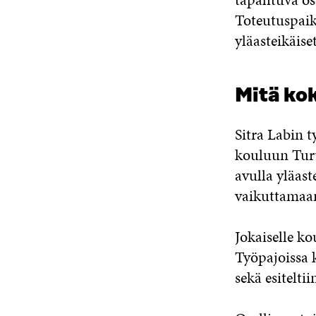
Toteutuspaik
yläasteikäise
Mitä kok
Sitra Labin t
kouluun Turu
avulla yläas
vaikuttamaan
Jokaiselle ko
Työpajoissa k
sekä esitelti