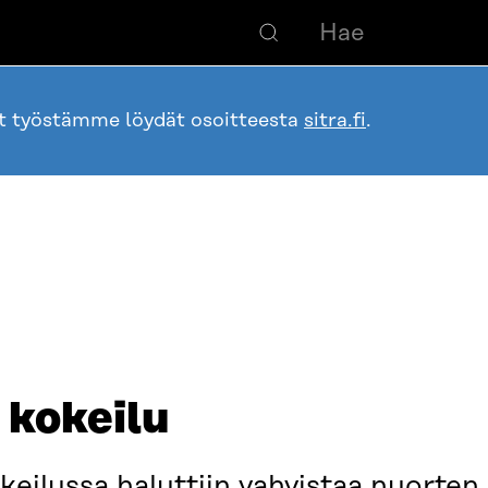
ot työstämme löydät osoitteesta
sitra.fi
.
 kokeilu
keilussa haluttiin vahvistaa nuorten