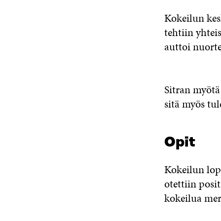
Kokeilun kes
tehtiin yhte
auttoi nuort
Sitran myötä 
sitä myös tu
Opit
Kokeilun lop
otettiin posi
kokeilua mer