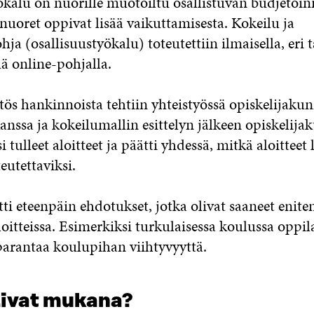
ökalu on nuorille muotoiltu osallistuvan budjetoin
nuoret oppivat lisää vaikuttamisesta. Kokeilu ja
hja (osallisuustyökalu) toteutettiin ilmaisella, eri t
llä online-pohjalla.
ätös hankinnoista tehtiin yhteistyössä opiskelijaku
anssa ja kokeilumallin esittelyn jälkeen opiskelij
i tulleet aloitteet ja päätti yhdessä, mitkä aloitteet
teutettaviksi.
tti eteenpäin ehdotukset, jotka olivat saaneet enit
oitteissa. Esimerkiksi turkulaisessa koulussa oppil
 parantaa koulupihan viihtyvyyttä.
livat mukana?