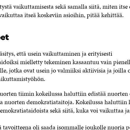
ystä vaikuttamisesta sekä samalla siitä, miten itse
aikuttaa itseä koskeviin asioihin, pitää kehittää.
eet
sitys, että usein vaikuttaminen ja erityisesti
idoiksi mielletty tekeminen kasaantuu vain pienell
le, jotka ovat usein jo valmiiksi aktiivisia ja joilla
vaikuttamistyöhön.
uorten tiimin kokeilussa haluttiin edistää nuorten 
a nuorten demokratiataitoja. Kokeilussa haluttiin 
mokratiataidoista sekä siitä, kuka voi vaikuttaa ja
tavoitteena oli saada isommalle joukolle nuoria po