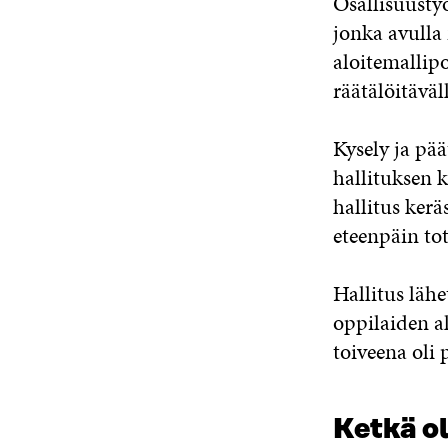
Osallisuusty
jonka avulla 
aloitemallipo
räätälöitävä
Kysely ja pä
hallituksen k
hallitus keräs
eteenpäin to
Hallitus lähe
oppilaiden al
toiveena oli
Ketkä o