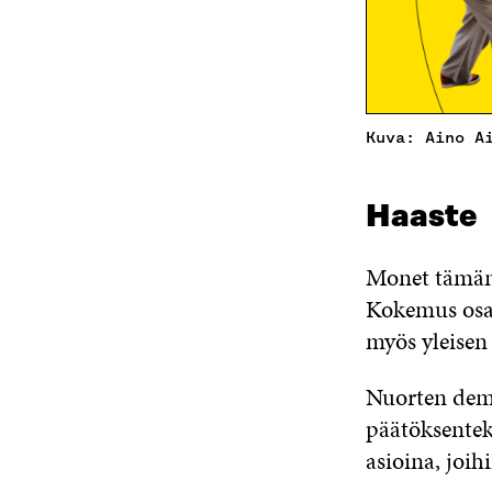
Kuva: Aino A
Haaste
Monet tämänhe
Kokemus osal
myös yleisen
Nuorten demo
päätöksentek
asioina, joih