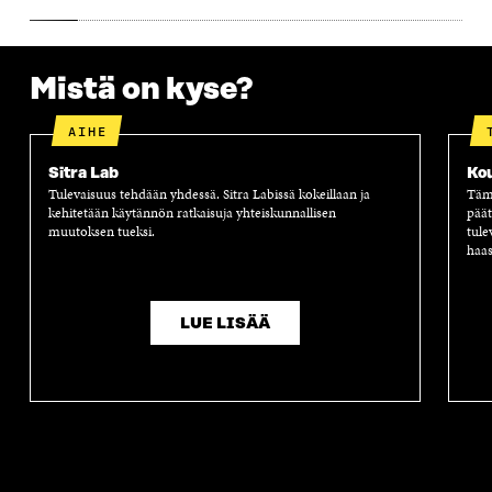
S
S
S
A
S
A
S
S
A
A
S
A
Mistä on kyse?
AIHE
Sitra Lab
Ko
Tulevaisuus tehdään yhdessä. Sitra Labissä kokeillaan ja
Tämä
kehitetään käytännön ratkaisuja yhteiskunnallisen
päät
muutoksen tueksi.
tule
haas
LUE LISÄÄ