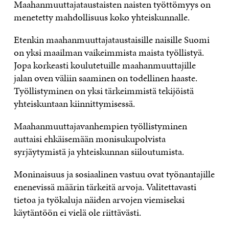
Maahanmuuttajataustaisten naisten työttömyys on
menetetty mahdollisuus koko yhteiskunnalle.
Etenkin maahanmuuttajataustaisille naisille Suomi
on yksi maailman vaikeimmista maista työllistyä.
Jopa korkeasti koulutetuille maahanmuuttajille
jalan oven väliin saaminen on todellinen haaste.
Työllistyminen on yksi tärkeimmistä tekijöistä
yhteiskuntaan kiinnittymisessä.
Maahanmuuttajavanhempien työllistyminen
auttaisi ehkäisemään monisukupolvista
syrjäytymistä ja yhteiskunnan siiloutumista.
Moninaisuus ja sosiaalinen vastuu ovat työnantajille
enenevissä määrin tärkeitä arvoja. Valitettavasti
tietoa ja työkaluja näiden arvojen viemiseksi
käytäntöön ei vielä ole riittävästi.