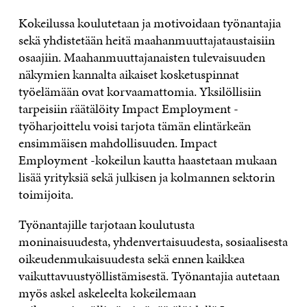
Kokeilussa koulutetaan ja motivoidaan työnantajia
sekä yhdistetään heitä maahanmuuttajataustaisiin
osaajiin. Maahanmuuttajanaisten tulevaisuuden
näkymien kannalta aikaiset kosketuspinnat
työelämään ovat korvaamattomia. Yksilöllisiin
tarpeisiin räätälöity Impact Employment -
työharjoittelu voisi tarjota tämän elintärkeän
ensimmäisen mahdollisuuden. Impact
Employment -kokeilun kautta haastetaan mukaan
lisää yrityksiä sekä julkisen ja kolmannen sektorin
toimijoita.
Työnantajille tarjotaan koulutusta
moninaisuudesta, yhdenvertaisuudesta, sosiaalisesta
oikeudenmukaisuudesta sekä ennen kaikkea
vaikuttavuustyöllistämisestä. Työnantajia autetaan
myös askel askeleelta kokeilemaan