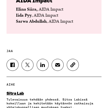
AIDA Impact
Elina Siira,
AIDA Impact
Iida Pyy
, AIDA Impact
Sarwa Abdullah
, AIDA Impact
JAA
J
J
J
J
K
A
A
A
A
O
A
A
A
A
P
F
T
L
S
I
A
W
I
Ä
O
AIHE
C
I
N
H
I
E
T
K
K
A
Sitra Lab
B
T
E
Ö
R
Tulevaisuus tehdään yhdessä. Sitra Labissä
O
E
D
P
T
kokeillaan ja kehitetään käytännön ratkaisuja
O
R
I
O
I
yhteiskunnallisen muutoksen tueksi.