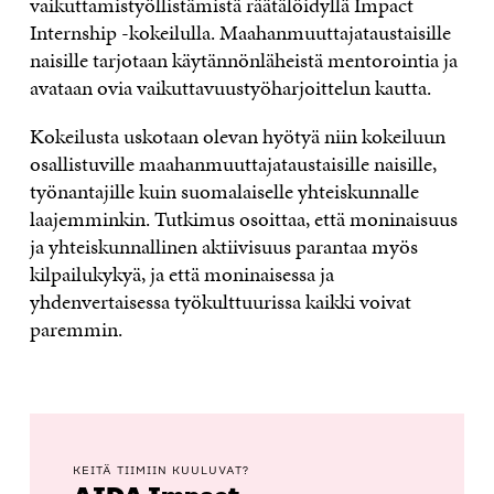
vaikuttamistyöllistämistä räätälöidyllä Impact
Internship -kokeilulla. Maahanmuuttajataustaisille
naisille tarjotaan käytännönläheistä mentorointia ja
avataan ovia vaikuttavuustyöharjoittelun kautta.
Kokeilusta uskotaan olevan hyötyä niin kokeiluun
osallistuville maahanmuuttajataustaisille naisille,
työnantajille kuin suomalaiselle yhteiskunnalle
laajemminkin. Tutkimus osoittaa, että moninaisuus
ja yhteiskunnallinen aktiivisuus parantaa myös
kilpailukykyä, ja että moninaisessa ja
yhdenvertaisessa työkulttuurissa kaikki voivat
paremmin.
KEITÄ TIIMIIN KUULUVAT?