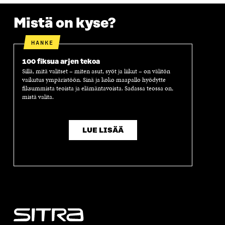
A
Mistä on kyse?
HANKE
100 fiksua arjen tekoa
Sillä, mitä valitset – miten asut, syöt ja liikut – on välitön
vaikutus ympäristöön. Sinä ja koko maapallo hyödytte
fiksummista teoista ja elämäntavoista. Sadassa teossa on,
mistä valita.
LUE LISÄÄ