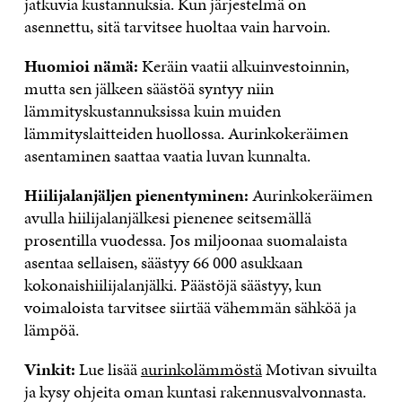
jatkuvia kustannuksia. Kun järjestelmä on
asennettu, sitä tarvitsee huoltaa vain harvoin.
Huomioi nämä:
Keräin vaatii alkuinvestoinnin,
mutta sen jälkeen säästöä syntyy niin
lämmityskustannuksissa kuin muiden
lämmityslaitteiden huollossa. Aurinkokeräimen
asentaminen saattaa vaatia luvan kunnalta.
Hiilijalanjäljen pienentyminen:
Aurinkokeräimen
avulla hiilijalanjälkesi pienenee seitsemällä
prosentilla vuodessa. Jos miljoonaa suomalaista
asentaa sellaisen, säästyy 66 000 asukkaan
kokonaishiilijalanjälki. Päästöjä säästyy, kun
voimaloista tarvitsee siirtää vähemmän sähköä ja
lämpöä.
Vinkit:
Lue lisää
aurinkolämmöstä
Motivan sivuilta
ja kysy ohjeita oman kuntasi rakennusvalvonnasta.