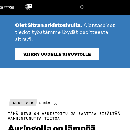
Siirry
FI
suoraan
Vaihda
Hae
sivuston
sisältöön
kieli
Olet Sitran arkistosivulla.
Ajantasaiset
tiedot työstämme löydät osoitteesta
sitra.fi
.
SIIRRY UUDELLE SIVUSTOLLE
Arvioitu
1 min
ARCHIVED
lukuaika
TÄMÄ SIVU ON ARKISTOITU JA SAATTAA SISÄLTÄÄ
VANHENTUNUTTA TIETOA
Auringolla on lämpöä