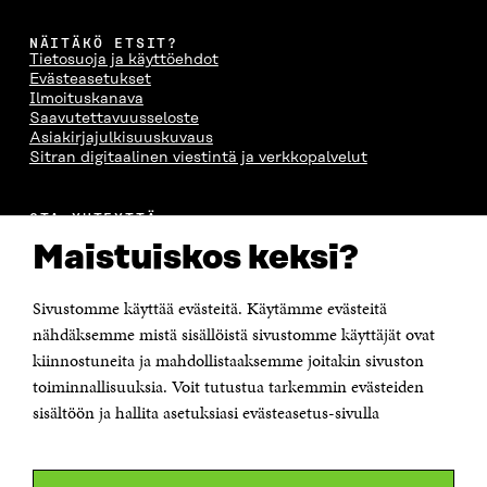
NÄITÄKÖ ETSIT?
Tietosuoja ja käyttöehdot
Evästeasetukset
Ilmoituskanava
Saavutettavuusseloste
Asiakirjajulkisuuskuvaus
Sitran digitaalinen viestintä ja verkkopalvelut
OTA YHTEYTTÄ
Suomen itsenäisyyden juhlarahasto Sitra
Maistuiskos keksi?
Itämerenkatu 11-13, PL 160,
00181 Helsinki
Sivustomme käyttää evästeitä. Käytämme evästeitä
Puhelin +358 294 618 991
Sähköpostiosoite
nähdäksemme mistä sisällöistä sivustomme käyttäjät ovat
etunimi.sukunimi@sitra.fi tai sitra@sitra.fi
kiinnostuneita ja mahdollistaaksemme joitakin sivuston
toiminnallisuuksia. Voit tutustua tarkemmin evästeiden
Saapumisohjeet
sisältöön ja hallita asetuksiasi evästeasetus-sivulla
Y-tunnus 0202132-3
OLEMME NÄISSÄ SOMEISSA