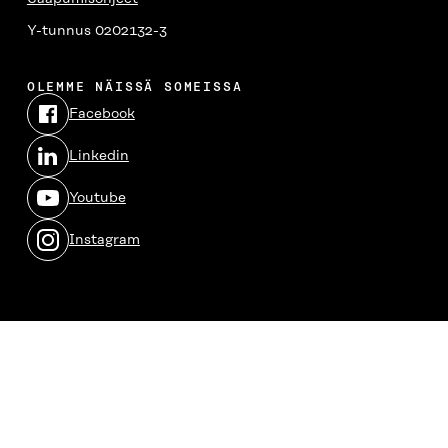
Y-tunnus 0202132-3
OLEMME NÄISSÄ SOMEISSA
Facebook
Avautuu
uudessa
Linkedin
ikkunassa
Avautuu
uudessa
Youtube
ikkunassa
Avautuu
uudessa
Instagram
ikkunassa
Avautuu
uudessa
ikkunassa