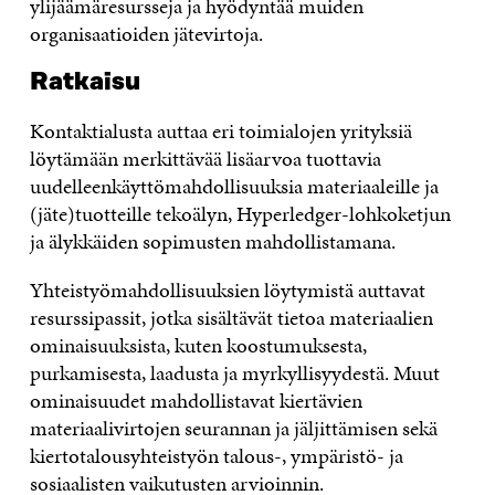
ylijäämäresursseja ja hyödyntää muiden
organisaatioiden jätevirtoja.
Ratkaisu
Kontaktialusta auttaa eri toimialojen yrityksiä
löytämään merkittävää lisäarvoa tuottavia
uudelleenkäyttömahdollisuuksia materiaaleille ja
(jäte)tuotteille tekoälyn, Hyperledger-lohkoketjun
ja älykkäiden sopimusten mahdollistamana.
Yhteistyömahdollisuuksien löytymistä auttavat
resurssipassit, jotka sisältävät tietoa materiaalien
ominaisuuksista, kuten koostumuksesta,
purkamisesta, laadusta ja myrkyllisyydestä. Muut
ominaisuudet mahdollistavat kiertävien
materiaalivirtojen seurannan ja jäljittämisen sekä
kiertotalousyhteistyön talous-, ympäristö- ja
sosiaalisten vaikutusten arvioinnin.