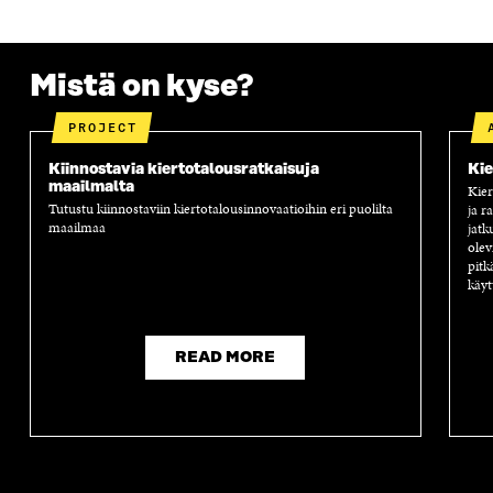
S
S
S
A
S
A
S
S
A
A
S
Mistä on kyse?
A
PROJECT
Kiinnostavia kiertotalousratkaisuja
Kie
maailmalta
Kier
Tutustu kiinnostaviin kiertotalousinnovaatioihin eri puolilta
ja r
maailmaa
jatk
olev
pitk
käyt
READ MORE