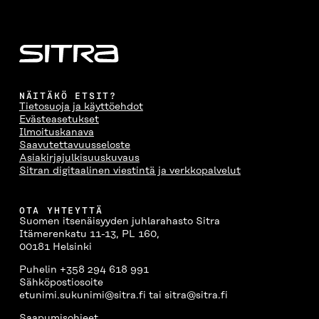
NÄITÄKÖ ETSIT?
Tietosuoja ja käyttöehdot
Evästeasetukset
Ilmoituskanava
Saavutettavuusseloste
Asiakirjajulkisuuskuvaus
Sitran digitaalinen viestintä ja verkkopalvelut
OTA YHTEYTTÄ
Suomen itsenäisyyden juhlarahasto Sitra
Itämerenkatu 11-13, PL 160,
00181 Helsinki
Puhelin +358 294 618 991
Sähköpostiosoite
etunimi.sukunimi@sitra.fi tai sitra@sitra.fi
Saapumisohjeet