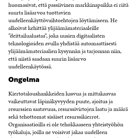
huomasivat, että passiivinen markkinapaikka ei riitä
suurta lisäarvoa tuottavien
uudelleenkäyttövaihtoehtojen löytämiseen. He
alkoivat kehittää ylijäämämateriaaleille
”deittailualustaa”, joka uusien digitaalisten
teknologioiden avulla yhdistää automaattisesti
ylijäämämateriaalien kysynnän ja tarjonnan niin,
että niistä saadaan suurin lisäarvo
uudelleenkäytössä.
Ongelma
Kiertotaloushankkeiden kasvua ja mittakaavaa
vaikeuttavat läpinäkyvyyden puute, ajoitus ja
resurssien saatavuus, resurssivirtojen laatu ja määrä
sekä tehottomat sisäiset resurssikierrot.
Organisaatioilla ei ole tehokkaaseen yhteistyöhön
työkaluja, joilla ne voisivat jakaa uudelleen