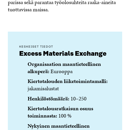
parissa sekä parantaa työolosuhteita raaka-aineita
tuottavissa maissa.
KESKEISET TIEDOT
Excess Materials Exchange
Organisaation maantieteellinen
alkuperä:
Eurooppa
Kiertotalouden liiketoimintamalli:
jakamisalustat
Henkilöstömäärä:
10–250
Kiertotalousratkaisun osuus
toiminnasta:
100 %
Nykyinen maantieteellinen