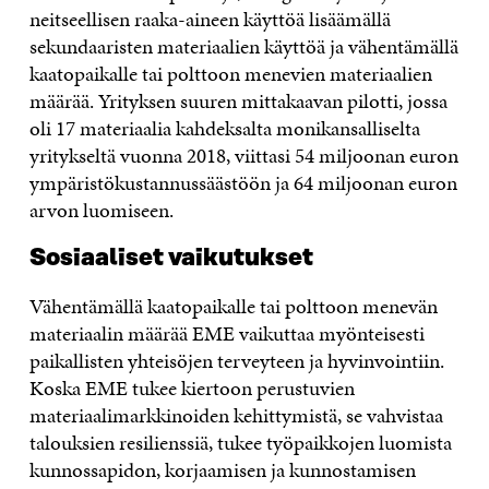
neitseellisen raaka-aineen käyttöä lisäämällä
sekundaaristen materiaalien käyttöä ja vähentämällä
kaatopaikalle tai polttoon menevien materiaalien
määrää. Yrityksen suuren mittakaavan pilotti, jossa
oli 17 materiaalia kahdeksalta monikansalliselta
yritykseltä vuonna 2018, viittasi 54 miljoonan euron
ympäristökustannussäästöön ja 64 miljoonan euron
arvon luomiseen.
Sosiaaliset vaikutukset
Vähentämällä kaatopaikalle tai polttoon menevän
materiaalin määrää EME vaikuttaa myönteisesti
paikallisten yhteisöjen terveyteen ja hyvinvointiin.
Koska EME tukee kiertoon perustuvien
materiaalimarkkinoiden kehittymistä, se vahvistaa
talouksien resilienssiä, tukee työpaikkojen luomista
kunnossapidon, korjaamisen ja kunnostamisen