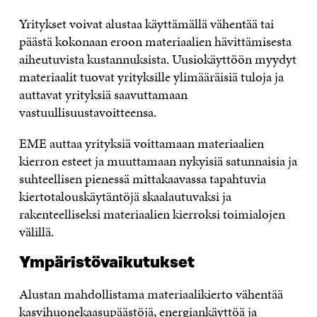
Yritykset voivat alustaa käyttämällä vähentää tai
päästä kokonaan eroon materiaalien hävittämisesta
aiheutuvista kustannuksista. Uusiokäyttöön myydyt
materiaalit tuovat yrityksille ylimääräisiä tuloja ja
auttavat yrityksiä saavuttamaan
vastuullisuustavoitteensa.
EME auttaa yrityksiä voittamaan materiaalien
kierron esteet ja muuttamaan nykyisiä satunnaisia ja
suhteellisen pienessä mittakaavassa tapahtuvia
kiertotalouskäytäntöjä skaalautuvaksi ja
rakenteelliseksi materiaalien kierroksi toimialojen
välillä.
Ympäristövaikutukset
Alustan mahdollistama materiaalikierto vähentää
kasvihuonekaasupäästöjä, energiankäyttöä ja