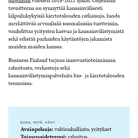
ohjelman
vuosien 2018-2022 ajaksi. Ohjelman
tavoitteena on synnyttää kansainvälisesti
kilpailukykyisiä kiertotalouden ratkaisuja, luoda
merkittävää arvonlisää suomalaisiin tuotteisiin,
vauhdittaa yritysten kasvua ja kansainvälistymistä
sekä edistää parhaiden käytäntöjen jakamista
muiden maiden kanssa.
Business Finland tarjoaa innovaatiotoiminnan
rahoitusta, verkostoja sekä
kansainvälistymispalveluita bio- ja kiertotalouden
teemoissa.
KUKA, MITÄ, HÄH?
Avainpelaaja:
valtionhallinto, yritykset
Toimenpidetyyppi:
rahoitus,