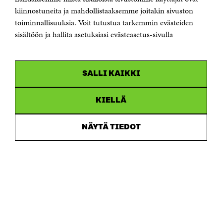
etunimi.sukunimi@sitra.fi tai sitra@sitra.fi
kiinnostuneita ja mahdollistaaksemme joitakin sivuston
toiminnallisuuksia. Voit tutustua tarkemmin evästeiden
Saapumisohjeet
sisältöön ja hallita asetuksiasi evästeasetus-sivulla
Y-tunnus 0202132-3
OLEMME NÄISSÄ SOMEISSA
SALLI KAIKKI
Facebook
Avautuu
uudessa
Linkedin
ikkunassa
KIELLÄ
Avautuu
uudessa
Youtube
ikkunassa
Avautuu
NÄYTÄ TIEDOT
uudessa
Instagram
ikkunassa
Avautuu
uudessa
ikkunassa