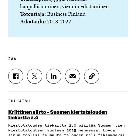
kaupallistaminen, viennin edistäminen
Toteuttaja:
Business Finland
Aikataulu:
2018-2022
JAA
J
J
J
J
K
A
A
A
A
O
A
A
A
A
P
F
T
L
S
I
A
W
I
Ä
O
JULKAISU
C
I
N
H
I
E
T
K
K
A
Kriittinen siirto - Suomen kiertotalouden
B
T
E
Ö
R
tiekartta 2.0
O
E
D
P
T
Kiertotalouden tiekartta 2.0 piirtää Suomen tien
O
R
I
O
I
kiertotalouteen vuoteen 2025 mennessä. Löydä
K
I
N
S
K
sinun roolisi ja muuta talouden peli fiksummaksi