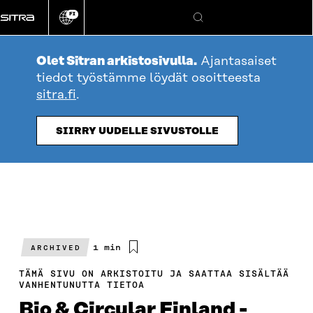
Siirry
FI
suoraan
Vaihda
Hae
sivuston
sisältöön
kieli
Olet Sitran arkistosivulla.
Ajantasaiset
tiedot työstämme löydät osoitteesta
sitra.fi
.
SIIRRY UUDELLE SIVUSTOLLE
Arvioitu
1 min
ARCHIVED
lukuaika
TÄMÄ SIVU ON ARKISTOITU JA SAATTAA SISÄLTÄÄ
VANHENTUNUTTA TIETOA
Bio & Circular Finland -