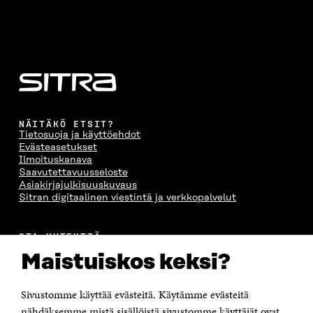
S
A
S
S
A
A
S
A
NÄITÄKÖ ETSIT?
Tietosuoja ja käyttöehdot
Evästeasetukset
Ilmoituskanava
Saavutettavuusseloste
Asiakirjajulkisuuskuvaus
Sitran digitaalinen viestintä ja verkkopalvelut
OTA YHTEYTTÄ
Suomen itsenäisyyden juhlarahasto Sitra
Maistuiskos keksi?
Itämerenkatu 11-13, PL 160,
00181 Helsinki
Sivustomme käyttää evästeitä. Käytämme evästeitä
Puhelin +358 294 618 991
Sähköpostiosoite
nähdäksemme mistä sisällöistä sivustomme käyttäjät ovat