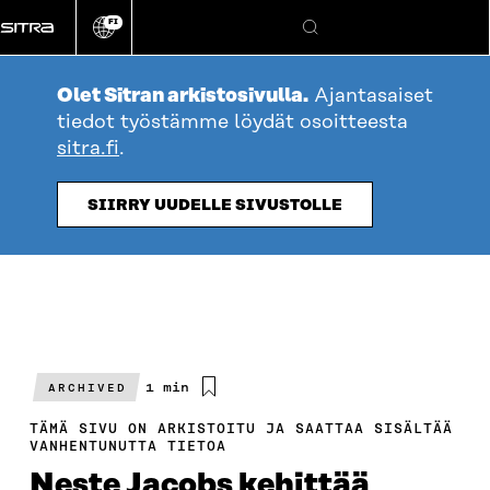
Siirry
FI
suoraan
Vaihda
Hae
sivuston
sisältöön
kieli
Olet Sitran arkistosivulla.
Ajantasaiset
tiedot työstämme löydät osoitteesta
sitra.fi
.
SIIRRY UUDELLE SIVUSTOLLE
Arvioitu
1 min
ARCHIVED
lukuaika
TÄMÄ SIVU ON ARKISTOITU JA SAATTAA SISÄLTÄÄ
VANHENTUNUTTA TIETOA
Neste Jacobs kehittää