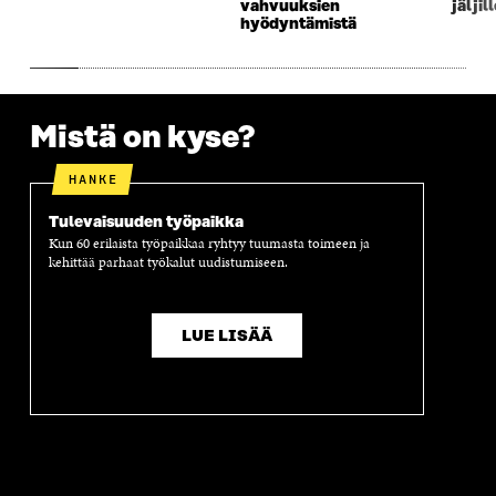
K
U
K
K
vahvuuksien
jäljil
hyödyntämistä
U
N
U
K
N
A
N
U
A
S
A
N
S
S
S
A
S
A
S
S
A
A
S
Mistä on kyse?
A
HANKE
Tulevaisuuden työpaikka
Kun 60 erilaista työpaikkaa ryhtyy tuumasta toimeen ja
kehittää parhaat työkalut uudistumiseen.
LUE LISÄÄ