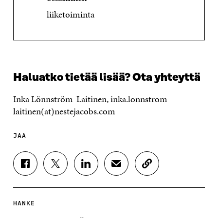
liiketoiminta
Haluatko tietää lisää? Ota yhteyttä
Inka Lönnström-Laitinen, inka.lonnstrom-
laitinen(at)nestejacobs.com
JAA
J
J
J
J
K
A
A
A
A
O
A
A
A
A
P
F
T
L
S
I
A
W
I
Ä
O
HANKE
C
I
N
H
I