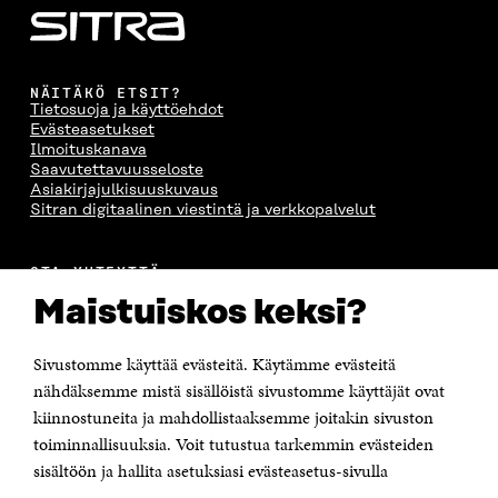
NÄITÄKÖ ETSIT?
Tietosuoja ja käyttöehdot
Evästeasetukset
Ilmoituskanava
Saavutettavuusseloste
Asiakirjajulkisuuskuvaus
Sitran digitaalinen viestintä ja verkkopalvelut
OTA YHTEYTTÄ
Suomen itsenäisyyden juhlarahasto Sitra
Maistuiskos keksi?
Itämerenkatu 11-13, PL 160,
00181 Helsinki
Sivustomme käyttää evästeitä. Käytämme evästeitä
Puhelin +358 294 618 991
Sähköpostiosoite
nähdäksemme mistä sisällöistä sivustomme käyttäjät ovat
etunimi.sukunimi@sitra.fi tai sitra@sitra.fi
kiinnostuneita ja mahdollistaaksemme joitakin sivuston
Saapumisohjeet
toiminnallisuuksia. Voit tutustua tarkemmin evästeiden
sisältöön ja hallita asetuksiasi evästeasetus-sivulla
Y-tunnus 0202132-3