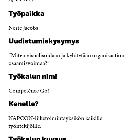
Työpaikka
Neste Jacobs
Uudistumiskysymys
”Miten visualisoidaan ja kehitetään organisaation
osaamisvoimaa?”
Työkalun nimi
Competénce Go!
Kenelle?
NAPCON-liiketoimintayksikön kaikille
työntekijöille.
Työkalun kuvaus