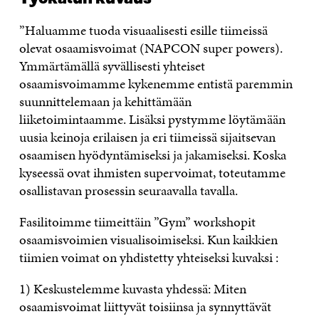
”Haluamme tuoda visuaalisesti esille tiimeissä
olevat osaamisvoimat (NAPCON super powers).
Ymmärtämällä syvällisesti yhteiset
osaamisvoimamme kykenemme entistä paremmin
suunnittelemaan ja kehittämään
liiketoimintaamme. Lisäksi pystymme löytämään
uusia keinoja erilaisen ja eri tiimeissä sijaitsevan
osaamisen hyödyntämiseksi ja jakamiseksi. Koska
kyseessä ovat ihmisten supervoimat, toteutamme
osallistavan prosessin seuraavalla tavalla.
Fasilitoimme tiimeittäin ”Gym” workshopit
osaamisvoimien visualisoimiseksi. Kun kaikkien
tiimien voimat on yhdistetty yhteiseksi kuvaksi :
1) Keskustelemme kuvasta yhdessä: Miten
osaamisvoimat liittyvät toisiinsa ja synnyttävät