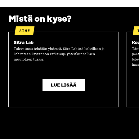
S
A
S
S
A
A
S
A
Mistä on kyse?
AIHE
Sitra Lab
Ko
Tulevaisuus tehdään yhdessä. Sitra Labissä kokeillaan ja
Tämä
kehitetään käytännön ratkaisuja yhteiskunnallisen
päät
muutoksen tueksi.
tule
haas
LUE LISÄÄ