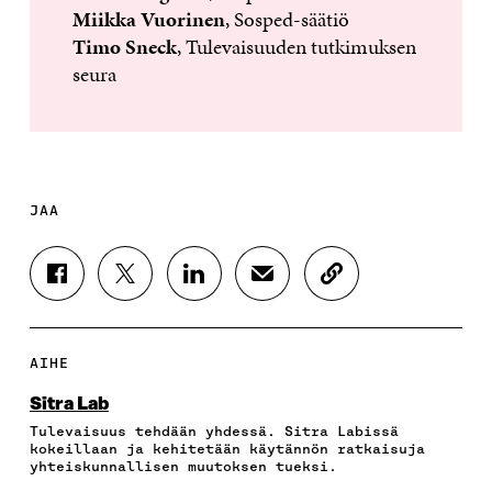
Miikka Vuorinen
, Sosped-säätiö
Timo Sneck
, Tulevaisuuden tutkimuksen
seura
JAA
J
J
J
J
K
A
A
A
A
O
A
A
A
A
P
F
T
L
S
I
A
W
I
Ä
O
AIHE
C
I
N
H
I
E
T
K
K
A
Sitra Lab
B
T
E
Ö
R
Tulevaisuus tehdään yhdessä. Sitra Labissä
O
E
D
P
T
kokeillaan ja kehitetään käytännön ratkaisuja
O
R
I
O
I
yhteiskunnallisen muutoksen tueksi.
K
I
N
S
K