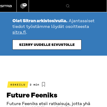
Siirry
FI
suoraan
Vaihda
Hae
sivuston
sisältöön
kieli
Olet Sitran arkistosivulla.
Ajantasaiset
tiedot työstämme löydät osoitteesta
sitra.fi
.
SIIRRY UUDELLE SIVUSTOLLE
Arvioitu
2 min
KOKEILU
lukuaika
Future Feeniks
Future Feeniks etsii ratkaisuja, jotta yhä