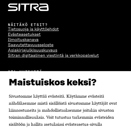
NÄITÄKÖ ETSIT?
Tietosuoja ja käyttöehdot
Evästeasetukset
Ilmoituskanava
Saavutettavuusseloste
Asiakirjajulkisuuskuvaus
Sitran digitaalinen viestintä ja verkkopalvelut
OTA YHTEYTTÄ
Suomen itsenäisyyden juhlarahasto Sitra
Maistuiskos keksi?
Itämerenkatu 11-13, PL 160,
00181 Helsinki
Sivustomme käyttää evästeitä. Käytämme evästeitä
Puhelin +358 294 618 991
Sähköpostiosoite
nähdäksemme mistä sisällöistä sivustomme käyttäjät ovat
etunimi.sukunimi@sitra.fi tai sitra@sitra.fi
kiinnostuneita ja mahdollistaaksemme joitakin sivuston
Saapumisohjeet
toiminnallisuuksia. Voit tutustua tarkemmin evästeiden
sisältöön ja hallita asetuksiasi evästeasetus-sivulla
Y-tunnus 0202132-3