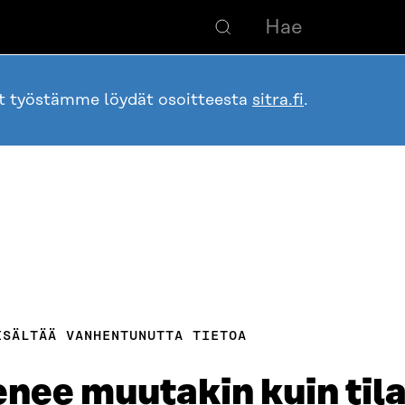
ot työstämme löydät osoitteesta
sitra.fi
.
ISÄLTÄÄ VANHENTUNUTTA TIETOA
nee muutakin kuin til