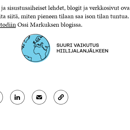
ja sisustusaiheiset lehdet, blogit ja verkkosivut ov
eita siitä, miten pieneen tilaan saa ison tilan tuntua
todiin
Ossi Markuksen blogissa.
J
J
K
A
A
O
A
A
P
L
S
I
I
Ä
O
N
H
I