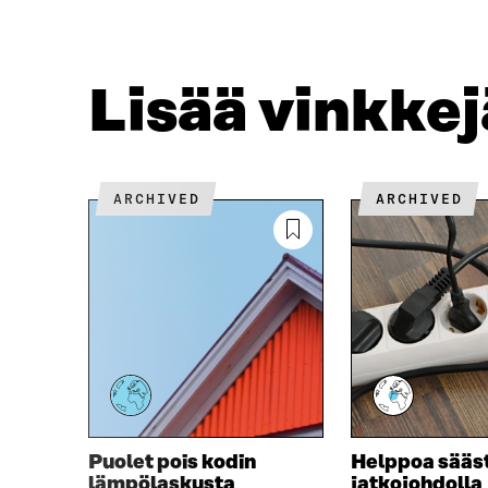
E
T
B
T
O
E
O
R
Lisää vinkke
K
I
I
S
S
S
S
Ä
A
A
ARCHIVED
ARCHIVED
A
V
V
A
A
U
U
T
T
U
U
U
U
U
U
U
U
D
D
E
E
S
S
S
Puolet pois kodin
Helppoa sääs
S
A
lämpölaskusta
jatkojohdolla