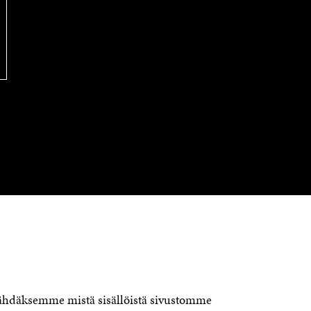
OTA YHTEYTTÄ
Suomen itsenäisyyden juhlarahasto
Sitra
Itämerenkatu 11-13, PL 160,
00181 Helsinki
nähdäksemme mistä sisällöistä sivustomme