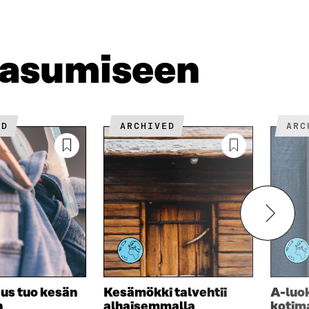
K
S
S
S
K
S
A
S
U
A
A
N
 asumiseen
A
S
S
A
ED
ARCHIVED
AR
us tuo kesän
Kesämökki talvehtii
A-luo
n
alhaisemmalla
kotim