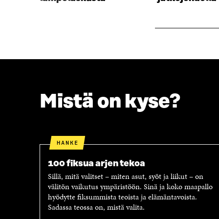
A
I
I
K
K
K
K
U
U
N
N
A
A
S
S
S
S
A
A
Mistä on kyse?
HANKE
100 fiksua arjen tekoa
Sillä, mitä valitset – miten asut, syöt ja liikut – on
välitön vaikutus ympäristöön. Sinä ja koko maapallo
hyödytte fiksummista teoista ja elämäntavoista.
Sadassa teossa on, mistä valita.