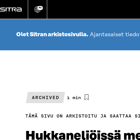
Siirry
suoraan
FI
Vaihda
sivuston
sisältöön
kieli
Olet Sitran arkistosivulla.
Ajantasaiset tied
ARCHIVED
Arvioitu
1 min
lukuaika
TÄMÄ SIVU ON ARKISTOITU JA SAATTAA S
Hukkaneliöissä me