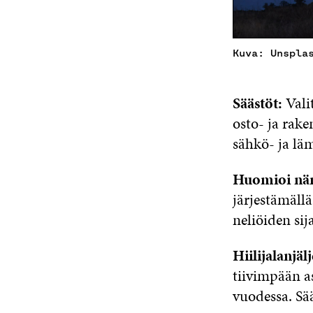
Kuva: Unspla
Säästöt:
Vali
osto- ja rak
sähkö- ja läm
Huomioi nä
järjestämäll
neliöiden sij
Hiilijalanjä
tiivimpään a
vuodessa. Sää