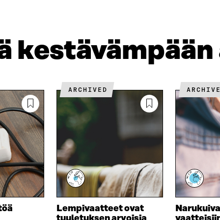
K
K
A
E
Ö
R
D
P
T
I
O
I
jä kestävämpään
N
S
K
I
T
K
S
I
E
S
L
L
Ä
L
I
ARCHIVED
ARCHIV
A
A
N
V
A
L
A
V
I
U
A
N
T
U
K
U
T
K
U
U
I
U
U
U
U
D
U
E
D
S
E
töä
Lempivaatteet ovat
Narukuiva
S
S
tuuletuksen arvoisia
vaatteisii