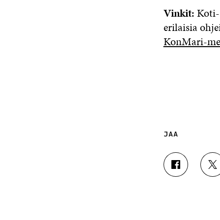
Vinkit:
Koti- 
erilaisia ohj
KonMari-me
JAA
J
J
A
A
A
A
F
T
A
W
C
I