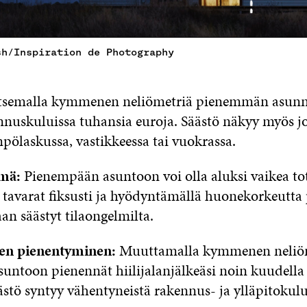
sh/Inspiration de Photography
tsemalla kymmenen neliömetriä pienemmän asunn
ennuskuluissa tuhansia euroja. Säästö näkyy myös 
pölaskussa, vastikkeessa tai vuokrassa.
mä:
Pienempään asuntoon voi olla aluksi vaikea to
ä tavarat fiksusti ja hyödyntämällä huonekorkeutta
aan säästyt tilaongelmilta.
ljen pienentyminen:
Muuttamalla kymmenen neliö
suntoon pienennät hiilijalanjälkeäsi noin kuudella 
stö syntyy vähentyneistä rakennus- ja ylläpitokulu