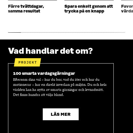
S
T
S
T
Färre tvättdagar,
Spara enkelt genom att
Favor
T
E
T
E
samma resultat
trycka på en knapp
värda
E
R
E
R
R
R
Vad handlar det om?
PROJEKT
100 smarta vardagsgärningar
Eftersom dina val – hur du bor, vad du äter och hur du
motionerar – har en direkt inverkan på miljön. Du och hela
världen kan ha nytta av smarta gärningar och levnadssätt.
Det finns hundra att välja bland.
LÄS MER