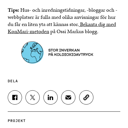
Tips:
Hus- och inredningstidningar, -bloggar och -
webbplatser är fulla med olika anvisningar för hur
du får en liten yta att kännas stor.
Bekanta dig med
KonMari-metoden
på Ossi Markus blogg.
DELA
D
D
D
D
K
E
E
E
E
O
L
L
L
L
P
A
A
A
A
I
P
P
P
V
E
PROJEKT
Å
Å
Å
I
R