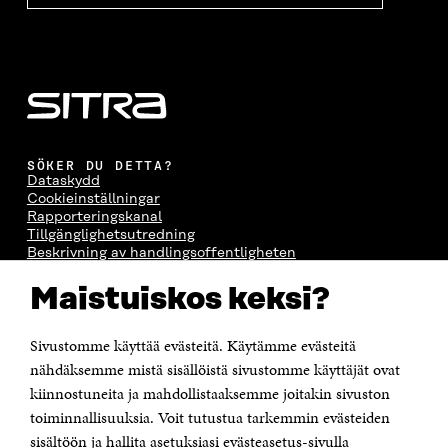
SÖKER DU DETTA?
Dataskydd
Cookieinställningar
Rapporteringskanal
Tillgänglighetsutredning
Beskrivning av handlingsoffentligheten
Sitra's digitala kommunikation och webbtjänster
Maistuiskos keksi?
KONTAKTA OSS
Jubileumsfonden för Finlands självständighet Sitra
Sivustomme käyttää evästeitä. Käytämme evästeitä
Östersjögatan 11–13, PB 160,
nähdäksemme mistä sisällöistä sivustomme käyttäjät ovat
00181 Helsingfors
kiinnostuneita ja mahdollistaaksemme joitakin sivuston
Tfn +358 294 618 991
toiminnallisuuksia. Voit tutustua tarkemmin evästeiden
Personalens e-postadresser har formen:
sisältöön ja hallita asetuksiasi evästeasetus-sivulla
fornamn.efternamn@sitra.fi