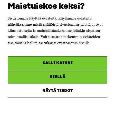
Rapporteringskanal
Maistuiskos keksi?
Tillgänglighetsutredning
Beskrivning av handlingsoffentligheten
Sitra's digitala kommunikation och webbtjänster
Sivustomme käyttää evästeitä. Käytämme evästeitä
nähdäksemme mistä sisällöistä sivustomme käyttäjät ovat
kiinnostuneita ja mahdollistaaksemme joitakin sivuston
KONTAKTA OSS
Jubileumsfonden för Finlands självständighet Sitra
toiminnallisuuksia. Voit tutustua tarkemmin evästeiden
Östersjögatan 11–13, PB 160,
sisältöön ja hallita asetuksiasi evästeasetus-sivulla
00181 Helsingfors
Tfn +358 294 618 991
Personalens e-postadresser har formen:
fornamn.efternamn@sitra.fi
SALLI KAIKKI
KANALER
KIELLÄ
Facebook
Öppnas
i
NÄYTÄ TIEDOT
Linkedin
ett
Öppnas
nytt
i
fönster
Youtube
ett
Öppnas
nytt
i
fönster
Instagram
ett