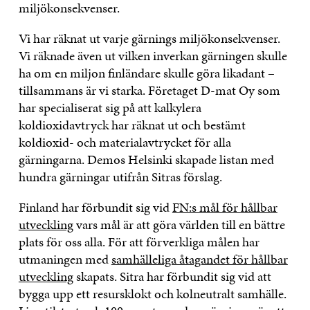
miljökonsekvenser.
Vi har räknat ut varje gärnings miljökonsekvenser.
Vi räknade även ut vilken inverkan gärningen skulle
ha om en miljon finländare skulle göra likadant –
tillsammans är vi starka. Företaget D-mat Oy som
har specialiserat sig på att kalkylera
koldioxidavtryck har räknat ut och bestämt
koldioxid- och materialavtrycket för alla
gärningarna. Demos Helsinki skapade listan med
hundra gärningar utifrån Sitras förslag.
Finland har förbundit sig vid
FN:s mål för hållbar
utveckling
vars mål är att göra världen till en bättre
plats för oss alla. För att förverkliga målen har
utmaningen med
samhälleliga åtagandet för hållbar
utveckling
skapats. Sitra har förbundit sig vid att
bygga upp ett resursklokt och kolneutralt samhälle.