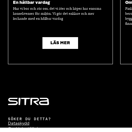
En hållbar vardag
Oms
Hur vi bor och rör oss, det vi äter och köper har enorma
Finl
konsekvenser för miljön. Vi gör det enklare och mer
bero
lockande med en hållbar vardag
bygg
fina
LÄS MER
SÖKER DU DETTA?
Dataskydd
Cookieinställningar