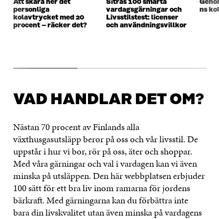
Att skära ner det
Sitras 100 smarta
Genom
personliga
vardagsgärningar och
ns ko
kolavtrycket med 20
Livsstilstest: licenser
procent – räcker det?
och användningsvillkor
VAD HANDLAR DET OM?
Nästan 70 procent av Finlands alla
växthusgasutsläpp beror på oss och vår livsstil. De
uppstår i hur vi bor, rör på oss, äter och shoppar.
Med våra gärningar och val i vardagen kan vi även
minska på utsläppen. Den här webbplatsen erbjuder
100 sätt för ett bra liv inom ramarna för jordens
bärkraft. Med gärningarna kan du förbättra inte
bara din livskvalitet utan även minska på vardagens