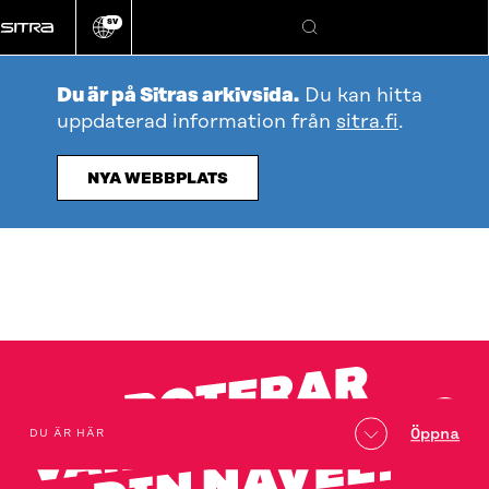
Gå
SV
direkt
Ändra
Sök
webbplatsens
till
språk
innehållet
Du är på Sitras arkivsida.
Du kan hitta
uppdaterad information från
sitra.fi
.
NYA WEBBPLATS
Innehållsförteckning
Öppna
DU ÄR HÄR