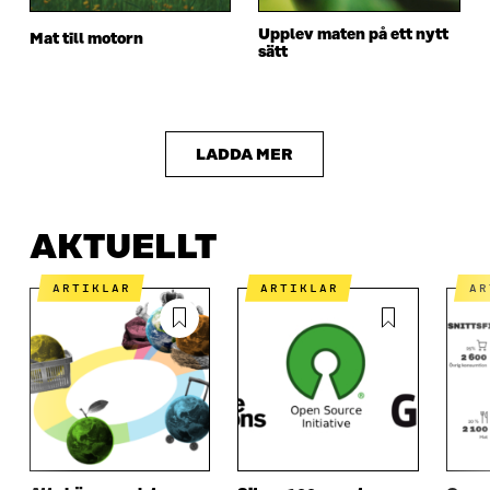
Upplev maten på ett nytt
Mat till motorn
sätt
LADDA MER
AKTUELLT
ARTIKLAR
ARTIKLAR
A