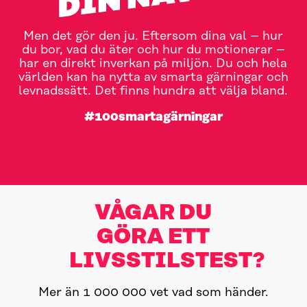
Men det gör den ju. Eftersom dina val – hur
du bor, vad du äter och hur du motionerar –
har en direkt inverkan på miljön. Du och hela
världen kan ha nytta av smarta gärningar och
levnadssätt. Det finns hundra att välja bland.
#100smartagärningar
GÖR LIVSSTILSTESTET
100 SMARTA GÄRNINGAR
VÅGAR DU
GÖRA ETT
LIVSSTILSTEST?
Mer än 1 000 000 vet vad som händer.