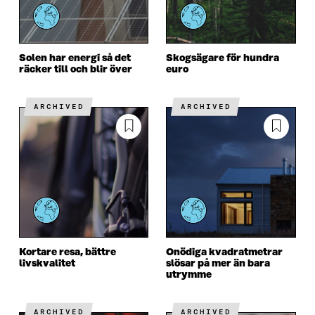
Solen har energi så det
Skogsägare för hundra
räcker till och blir över
euro
ARCHIVED
ARCHIVED
Kortare resa, bättre
Onödiga kvadratmetrar
livskvalitet
slösar på mer än bara
utrymme
ARCHIVED
ARCHIVED