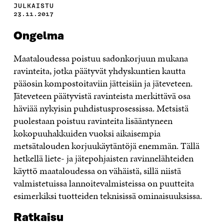
JULKAISTU
23.11.2017
Ongelma
Maataloudessa poistuu sadonkorjuun mukana
ravinteita, jotka päätyvät yhdyskuntien kautta
pääosin kompostoitaviin jätteisiin ja jäteveteen.
Jäteveteen päätyvistä ravinteista merkittävä osa
häviää nykyisin puhdistusprosessissa. Metsistä
puolestaan poistuu ravinteita lisääntyneen
kokopuuhakkuiden vuoksi aikaisempia
metsätalouden korjuukäytäntöjä enemmän. Tällä
hetkellä liete- ja jätepohjaisten ravinnelähteiden
käyttö maataloudessa on vähäistä, sillä niistä
valmistetuissa lannoitevalmisteissa on puutteita
esimerkiksi tuotteiden teknisissä ominaisuuksissa.
Ratkaisu