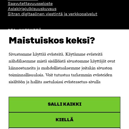
Saavutettavuusseloste
Asiakirjajulkisuuskuvaus
Sitran digitaalinen viestintä ja verkkopalvelut
OTA YHTEYTTÄ
Suomen itsenäisyyden juhlarahasto Sitra
Maistuiskos keksi?
Itämerenkatu 11-13, PL 160,
00181 Helsinki
Sivustomme käyttää evästeitä. Käytämme evästeitä
Puhelin +358 294 618 991
Sähköpostiosoite
nähdäksemme mistä sisällöistä sivustomme käyttäjät ovat
etunimi.sukunimi@sitra.fi tai sitra@sitra.fi
kiinnostuneita ja mahdollistaaksemme joitakin sivuston
Saapumisohjeet
toiminnallisuuksia. Voit tutustua tarkemmin evästeiden
sisältöön ja hallita asetuksiasi evästeasetus-sivulla
Y-tunnus 0202132-3
OLEMME NÄISSÄ SOMEISSA
SALLI KAIKKI
Facebook
Avautuu
uudessa
Linkedin
ikkunassa
KIELLÄ
Avautuu
uudessa