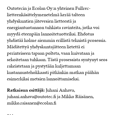
Outotecin ja Ecolan Oy:n yhteinen Fullrec-
lietteenkäsittelymenetelmä kerää talteen
yhdyskuntien jätevesien lietteestä ja
energiantuotannon tuhkista ravinteita, jotka voi
myydä eteenpäin lannoitetuotteiksi. Ehdotus
yhdistää kolme aiemmin erillistä teknistä prosessia.
Mädätettyä yhdyskuntajätteen lietettä ei
perinteiseen tapaan polteta, vaan kuivataan ja
sekoitetaan tuhkaan. Tästä prosessista syntynyt seos
rakeistetaan ja pystytään kuljettamaan
kustannustehokkaasti pitkänkin matkan päähän
esimerkiksi metsien lannoittamiseksi.
Ratkaisun esittäjä:
Juhani Anhava,
juhani.anhava@outotec.fi ja Mikko Räisänen,
mikko.raisanen@ecolan.fi