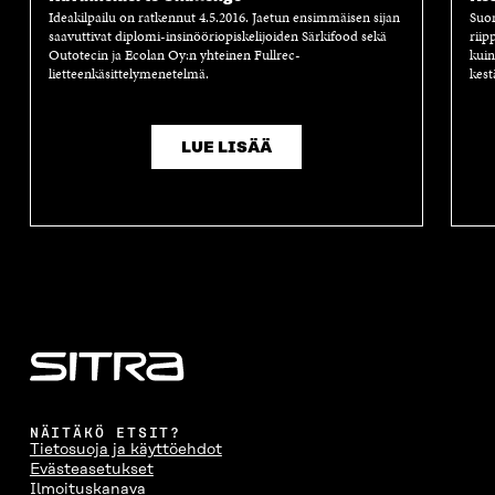
Ideakilpailu on ratkennut 4.5.2016. Jaetun ensimmäisen sijan
Suom
saavuttivat diplomi-insinööriopiskelijoiden Särkifood sekä
riip
Outotecin ja Ecolan Oy:n yhteinen Fullrec-
kuin
lietteenkäsittelymenetelmä.
kest
LUE LISÄÄ
NÄITÄKÖ ETSIT?
Tietosuoja ja käyttöehdot
Evästeasetukset
Ilmoituskanava