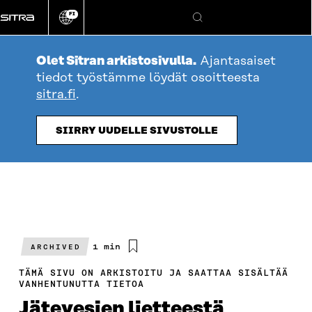
Siirry
FI
suoraan
Vaihda
Hae
sivuston
sisältöön
kieli
Olet Sitran arkistosivulla.
Ajantasaiset
tiedot työstämme löydät osoitteesta
sitra.fi
.
SIIRRY UUDELLE SIVUSTOLLE
Arvioitu
1 min
ARCHIVED
lukuaika
TÄMÄ SIVU ON ARKISTOITU JA SAATTAA SISÄLTÄÄ
VANHENTUNUTTA TIETOA
Jätevesien lietteestä