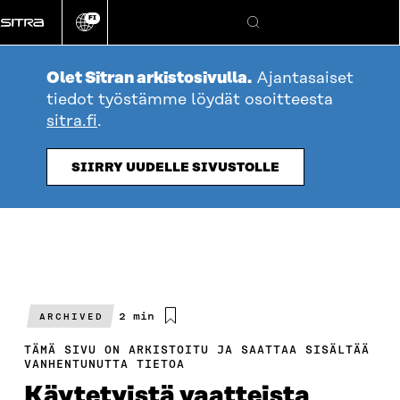
Siirry
FI
suoraan
Vaihda
Hae
sivuston
sisältöön
kieli
Olet Sitran arkistosivulla.
Ajantasaiset
tiedot työstämme löydät osoitteesta
sitra.fi
.
SIIRRY UUDELLE SIVUSTOLLE
Arvioitu
2 min
ARCHIVED
lukuaika
TÄMÄ SIVU ON ARKISTOITU JA SAATTAA SISÄLTÄÄ
VANHENTUNUTTA TIETOA
Käytetyistä vaatteista