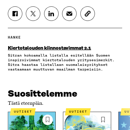
J
J
J
J
K
A
A
A
A
O
A
A
A
A
P
F
T
L
S
I
A
W
I
Ä
O
HANKE
C
I
N
H
I
E
T
K
K
A
Kiertotalouden kiinnostavimmat 2.1
B
T
E
Ö
R
Sitran kokoamalla listalla esitellään Suomen
O
E
D
P
T
inspiroivimmat kiertotalouden yritysesimerkit.
O
R
I
O
I
Sitra haastaa listallaan suomalaisyritykset
K
I
N
S
K
vastaamaan muuttuvan maailman tarpeisiin.
I
S
I
T
K
S
S
S
I
E
S
Ä
S
L
L
A
A
Ä
L
I
Suosittelemme
A
V
A
A
N
V
A
V
A
L
Tästä eteenpäin.
A
U
A
V
I
U
T
U
A
N
UUTISET
UUTISET
U
T
U
T
U
K
U
U
U
T
K
U
U
U
U
I