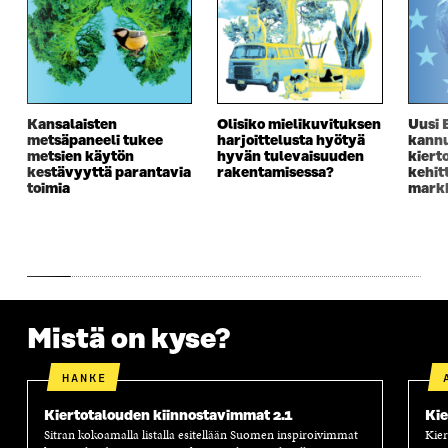
U
U
U
U
U
D
U
U
D
E
D
U
E
S
E
D
S
S
S
E
S
A
S
S
A
I
A
S
Kansalaisten
Olisiko mielikuvituksen
Uusi 
I
K
I
A
metsäpaneeli tukee
harjoittelusta hyötyä
kannu
K
K
K
I
metsien käytön
hyvän tulevaisuuden
kiert
K
U
K
K
kestävyyttä parantavia
rakentamisessa?
kehit
U
N
U
K
toimia
markk
N
A
N
U
A
S
A
N
S
S
S
A
S
A
S
S
A
A
S
A
Mistä on kyse?
HANKE
Kiertotalouden kiinnostavimmat 2.1
Kie
Sitran kokoamalla listalla esitellään Suomen inspiroivimmat
Kier