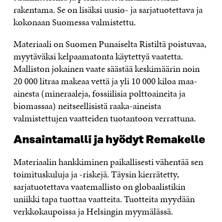
rakentama. Se on lisäksi uusio- ja sarjatuotettava ja
kokonaan Suomessa valmistettu.
Materiaali on Suomen Punaiselta Ristiltä poistuvaa,
myytäväksi kelpaamatonta käytettyä vaatetta.
Malliston jokainen vaate säästää keskimäärin noin
20 000 litraa makeaa vettä ja yli 10 000 kiloa maa-
ainesta (mineraaleja, fossiilisia polttoaineita ja
biomassaa) neitseellisistä raaka-aineista
valmistettujen vaatteiden tuotantoon verrattuna.
Ansaintamalli ja hyödyt Remakelle
Materiaalin hankkiminen paikallisesti vähentää sen
toimituskuluja ja -riskejä. Täysin kierrätetty,
sarjatuotettava vaatemallisto on globaalistikin
uniikki tapa tuottaa vaatteita. Tuotteita myydään
verkkokaupoissa ja Helsingin myymälässä.