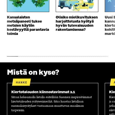
S
S
S
E
S
A
S
S
A
I
A
S
Kansalaisten
Olisiko mielikuvituksen
Uusi 
I
K
I
A
metsäpaneeli tukee
harjoittelusta hyötyä
kannu
K
K
K
I
metsien käytön
hyvän tulevaisuuden
kiert
K
U
K
K
kestävyyttä parantavia
rakentamisessa?
kehit
U
N
U
K
toimia
markk
N
A
N
U
A
S
A
N
S
S
S
A
S
A
S
S
A
A
S
A
Mistä on kyse?
HANKE
Kiertotalouden kiinnostavimmat 2.1
Kie
Sitran kokoamalla listalla esitellään Suomen inspiroivimmat
Kier
kiertotalouden yritysesimerkit. Sitra haastaa listallaan
ja r
suomalaisyritykset vastaamaan muuttuvan maailman
jatk
tarpeisiin.
olev
pitk