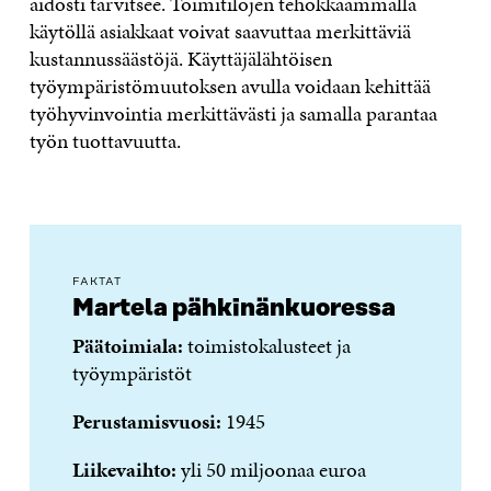
aidosti tarvitsee. Toimitilojen tehokkaammalla
käytöllä asiakkaat voivat saavuttaa merkittäviä
kustannussäästöjä. Käyttäjälähtöisen
työympäristömuutoksen avulla voidaan kehittää
työhyvinvointia merkittävästi ja samalla parantaa
työn tuottavuutta.
FAKTAT
Martela pähkinänkuoressa
Päätoimiala:
toimistokalusteet ja
työympäristöt
Perustamisvuosi:
1945
Liikevaihto:
yli 50 miljoonaa euroa