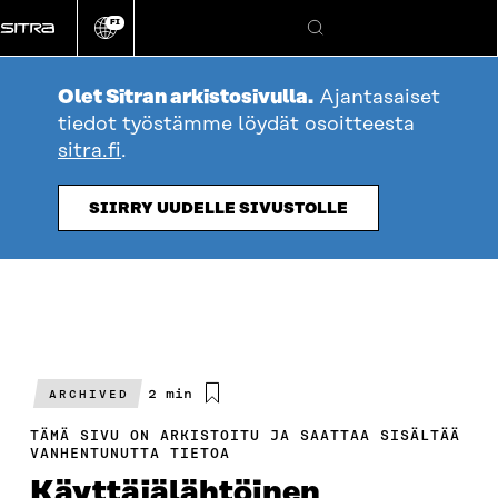
Siirry
FI
suoraan
Vaihda
Hae
sivuston
sisältöön
kieli
Olet Sitran arkistosivulla.
Ajantasaiset
tiedot työstämme löydät osoitteesta
sitra.fi
.
SIIRRY UUDELLE SIVUSTOLLE
Arvioitu
2 min
ARCHIVED
lukuaika
TÄMÄ SIVU ON ARKISTOITU JA SAATTAA SISÄLTÄÄ
VANHENTUNUTTA TIETOA
Käyttäjälähtöinen