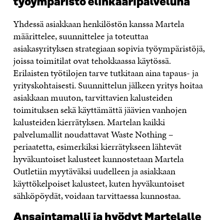
työympäristö elinkaaripalveluna
Yhdessä asiakkaan henkilöstön kanssa Martela
määrittelee, suunnittelee ja toteuttaa
asiakasyrityksen strategiaan sopivia työympäristöjä,
joissa toimitilat ovat tehokkaassa käytössä.
Erilaisten työtilojen tarve tutkitaan aina tapaus- ja
yrityskohtaisesti. Suunnittelun jälkeen yritys hoitaa
asiakkaan muuton, tarvittavien kalusteiden
toimituksen sekä käyttämättä jäävien vanhojen
kalusteiden kierrätyksen. Martelan kaikki
palvelumallit noudattavat Waste Nothing –
periaatetta, esimerkiksi kierrätykseen lähtevät
hyväkuntoiset kalusteet kunnostetaan Martela
Outletiin myytäväksi uudelleen ja asiakkaan
käyttökelpoiset kalusteet, kuten hyväkuntoiset
sähköpöydät, voidaan tarvittaessa kunnostaa.
Ansaintamalli ja hyödyt Martelalle