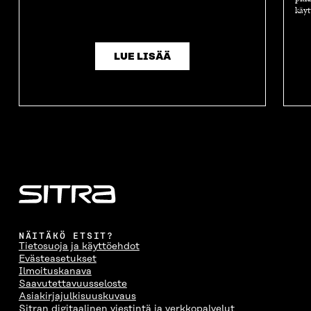
käyt
LUE LISÄÄ
NÄITÄKÖ ETSIT?
Tietosuoja ja käyttöehdot
Evästeasetukset
Ilmoituskanava
Saavutettavuusseloste
Asiakirjajulkisuuskuvaus
Sitran digitaalinen viestintä ja verkkopalvelut