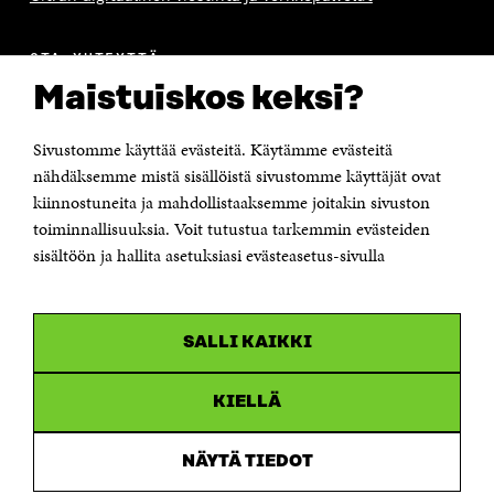
OTA YHTEYTTÄ
Suomen itsenäisyyden juhlarahasto Sitra
Maistuiskos keksi?
Itämerenkatu 11-13, PL 160,
00181 Helsinki
Sivustomme käyttää evästeitä. Käytämme evästeitä
Puhelin +358 294 618 991
Sähköpostiosoite
nähdäksemme mistä sisällöistä sivustomme käyttäjät ovat
etunimi.sukunimi@sitra.fi tai sitra@sitra.fi
kiinnostuneita ja mahdollistaaksemme joitakin sivuston
toiminnallisuuksia. Voit tutustua tarkemmin evästeiden
Saapumisohjeet
sisältöön ja hallita asetuksiasi evästeasetus-sivulla
Y-tunnus 0202132-3
OLEMME NÄISSÄ SOMEISSA
SALLI KAIKKI
Facebook
Avautuu
uudessa
Linkedin
ikkunassa
KIELLÄ
Avautuu
uudessa
Youtube
ikkunassa
Avautuu
NÄYTÄ TIEDOT
uudessa
Instagram
ikkunassa