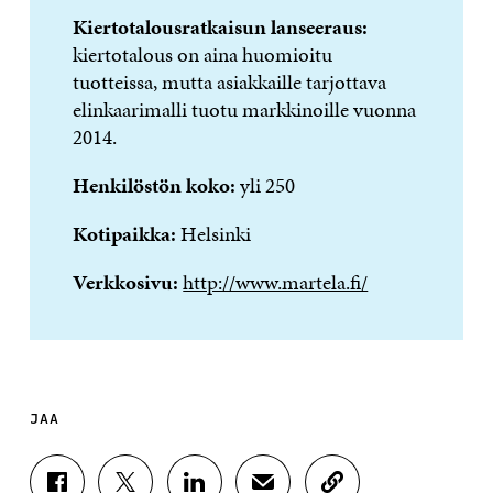
Kiertotalousratkaisun lanseeraus:
kiertotalous on aina huomioitu
tuotteissa, mutta asiakkaille tarjottava
elinkaarimalli tuotu markkinoille vuonna
2014.
Henkilöstön koko:
yli 250
Kotipaikka:
Helsinki
Verkkosivu:
http://www.martela.fi/
JAA
J
J
J
J
K