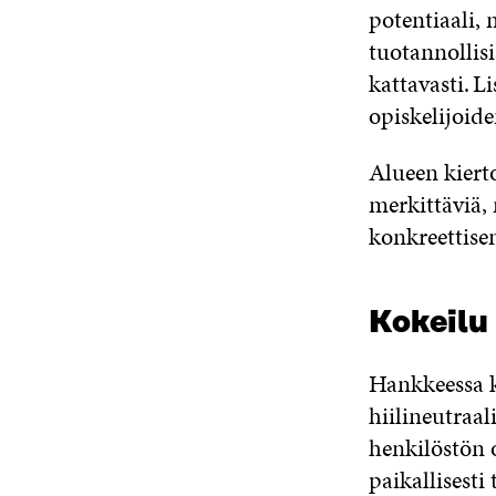
potentiaali, 
tuotannollis
kattavasti. L
opiskelijoide
Alueen kiert
merkittäviä,
konkreettisen
Kokeilu
Hankkeessa k
hiilineutraal
henkilöstön 
paikallisesti