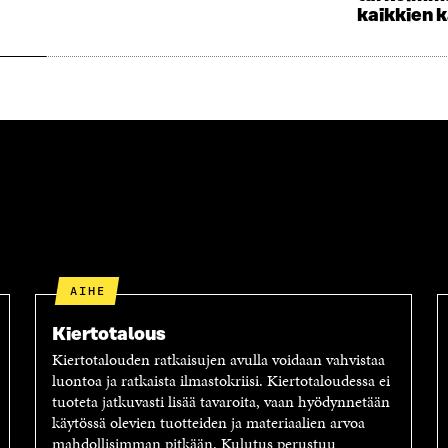
K
K
kaikkien 
U
K
N
U
A
N
S
A
S
S
A
S
A
AIHE
Kiertotalous
Kiertotalouden ratkaisujen avulla voidaan vahvistaa
luontoa ja ratkaista ilmastokriisi. Kiertotaloudessa ei
tuoteta jatkuvasti lisää tavaroita, vaan hyödynnetään
käytössä olevien tuotteiden ja materiaalien arvoa
mahdollisimman pitkään. Kulutus perustuu