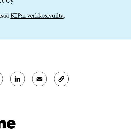
ce Oy
isää
KIP:n verkkosivuilta
.
J
J
K
A
A
O
A
A
P
L
S
I
I
Ä
O
N
H
I
K
K
A
me
E
Ö
R
D
P
T