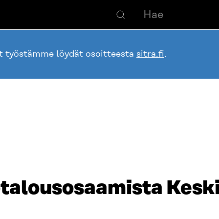
ot työstämme löydät osoitteesta
sitra.fi
.
talousosaamista Keski