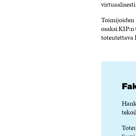
virtuaalisest
Toimijoiden 
osaksi KIP:n 
toteutettava 
Fa
Hankk
tekoi
Tote