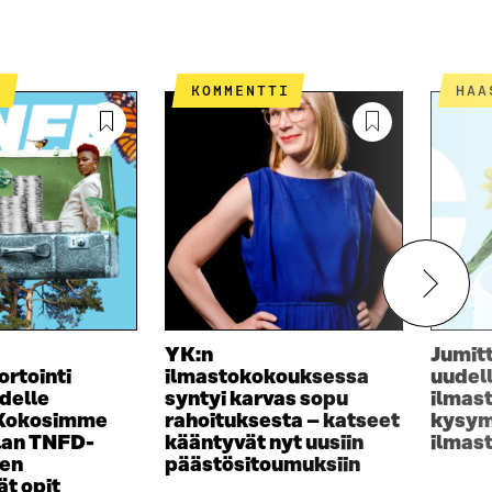
T
KOMMENTTI
HA
YK:n
Jumit
ortointi
ilmastokokouksessa
uudel
delle
syntyi karvas sopu
ilmas
 Kokosimme
rahoituksesta – katseet
kysym
lan TNFD-
kääntyvät nyt uusiin
ilmas
sen
päästösitoumuksiin
t opit