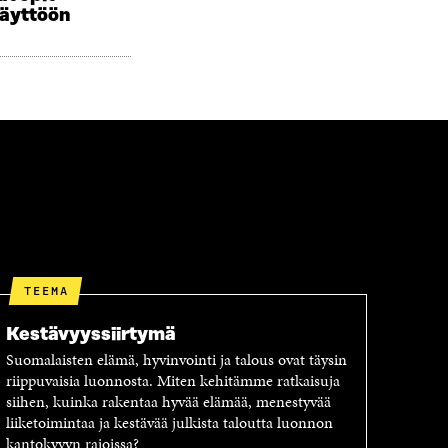
käyttöön
TEEMA
Kestävyyssiirtymä
Suomalaisten elämä, hyvinvointi ja talous ovat täysin
riippuvaisia luonnosta. Miten kehitämme ratkaisuja
siihen, kuinka rakentaa hyvää elämää, menestyvää
liiketoimintaa ja kestävää julkista taloutta luonnon
kantokyvyn rajoissa?