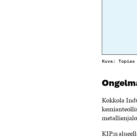
Kuva: Topias
Ongelm
Kokkola Indu
kemianteolli
metallienjalo
KIP:n alueel