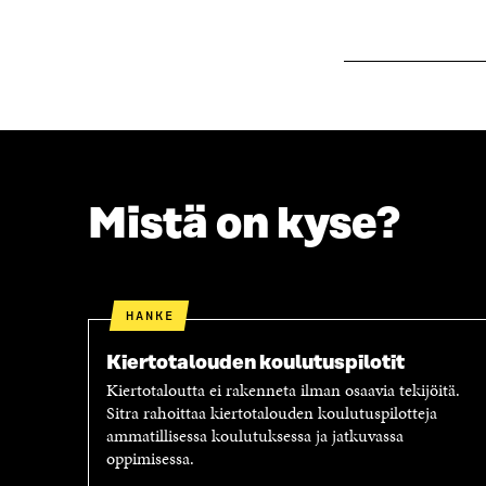
K
U
U
N
N
A
A
S
S
S
S
A
A
Mistä on kyse?
HANKE
Kiertotalouden koulutuspilotit
Kiertotaloutta ei rakenneta ilman osaavia tekijöitä.
Sitra rahoittaa kiertotalouden koulutuspilotteja
ammatillisessa koulutuksessa ja jatkuvassa
oppimisessa.