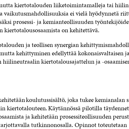
mutta kiertotalouden liiketoimintamalleja tai hiili
ia vaikutusmahdollisuuksia ei vielä hyödynnetä rii
isäksi prosessi- ja kemianteollisuuden työntekijöide
n kiertotalousosaamista on kehitettävä.
otalouden ja teollisen synergian kehittymismahdoll
 mutta kehittyminen edellyttää kokonaisvaltaisen j
 hiilineutraalin kiertotalousajattelun ja -osaamise
ehitetään koulutussisältö, joka tukee kemianalan s
iin kiertotalouteen. Käytännössä pilotilla täydenne
osaamista ja kehitetään prosessiteollisuuden perus
 tarjottavalla tutkinnonosalla. Opinnot toteutetaan