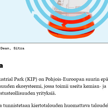
 Dean, Sitra
a
strial Park (KIP) on Pohjois-Euroopan suurin ep
suuden ekosysteemi, jossa toimii useita kemian- ja
stusteollisuuden yrityksiä.
la tunnistetaan kiertotalouden huomattava taloude