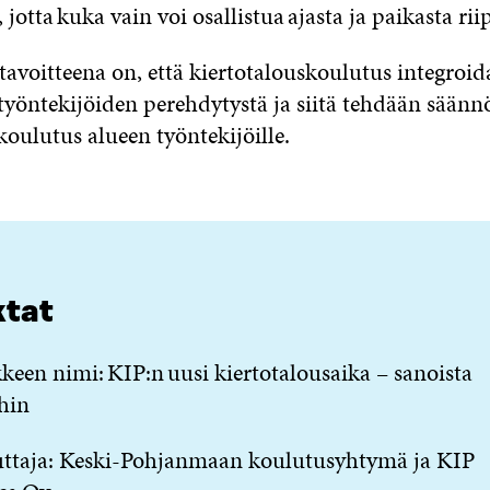
i, jotta kuka vain voi osallistua ajasta ja paikasta r
tavoitteena on, että kiertotalouskoulutus integroi
työntekijöiden perehdytystä ja siitä tehdään säännöl
koulutus alueen työntekijöille.
ktat
een nimi: KIP:n uusi kiertotalousaika – sanoista
hin
uttaja: Keski-Pohjanmaan koulutusyhtymä ja KIP