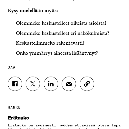
Kysy mielellään myös:
Olemmeko keskustelleet oikeista asioista?
Olemmeko keskustelleet eri näkökulmista?
Keskustelimmeko rakentavasti?
Onko ymmärrys aiheesta lisääntynyt?
JAA
J
J
J
J
K
A
A
A
A
O
A
A
A
A
P
F
T
L
S
I
A
W
I
Ä
O
HANKE
C
I
N
H
I
E
T
K
K
A
Erätauko
B
T
E
Ö
R
Erätauko on avoimesti hyödynnettävissä oleva tapa
O
E
D
P
T