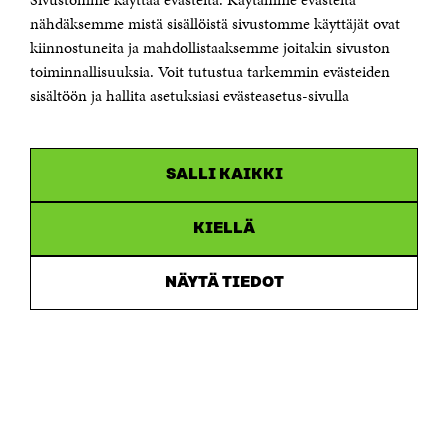
Puhelin +358 294 618 991
Sähköpostiosoite
nähdäksemme mistä sisällöistä sivustomme käyttäjät ovat
etunimi.sukunimi@sitra.fi tai sitra@sitra.fi
kiinnostuneita ja mahdollistaaksemme joitakin sivuston
toiminnallisuuksia. Voit tutustua tarkemmin evästeiden
Saapumisohjeet
sisältöön ja hallita asetuksiasi evästeasetus-sivulla
Y-tunnus 0202132-3
OLEMME NÄISSÄ SOMEISSA
SALLI KAIKKI
Facebook
Avautuu
uudessa
Linkedin
ikkunassa
KIELLÄ
Avautuu
uudessa
Youtube
ikkunassa
Avautuu
NÄYTÄ TIEDOT
uudessa
Instagram
ikkunassa
Avautuu
uudessa
ikkunassa