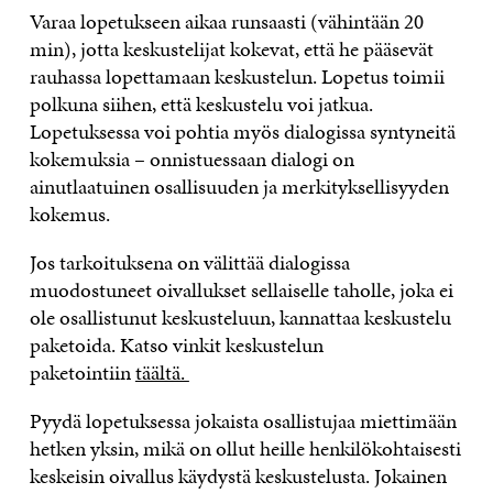
Varaa lopetukseen aikaa runsaasti (vähintään 20
min), jotta keskustelijat kokevat, että he pääsevät
rauhassa lopettamaan keskustelun. Lopetus toimii
polkuna siihen, että keskustelu voi jatkua.
Lopetuksessa voi pohtia myös dialogissa syntyneitä
kokemuksia – onnistuessaan dialogi on
ainutlaatuinen osallisuuden ja merkityksellisyyden
kokemus.
Jos tarkoituksena on välittää dialogissa
muodostuneet oivallukset sellaiselle taholle, joka ei
ole osallistunut keskusteluun, kannattaa keskustelu
paketoida. Katso vinkit keskustelun
paketointiin
täältä.
Pyydä lopetuksessa jokaista osallistujaa miettimään
hetken yksin, mikä on ollut heille henkilökohtaisesti
keskeisin oivallus käydystä keskustelusta. Jokainen