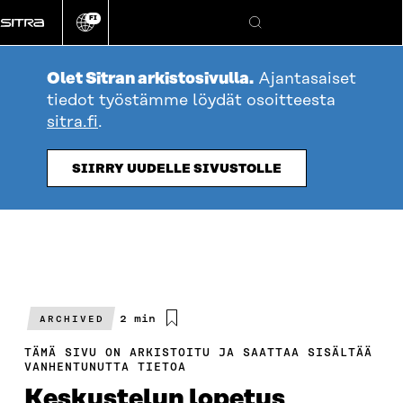
Siirry
FI
suoraan
Vaihda
Hae
sivuston
sisältöön
kieli
Olet Sitran arkistosivulla.
Ajantasaiset
tiedot työstämme löydät osoitteesta
sitra.fi
.
SIIRRY UUDELLE SIVUSTOLLE
Arvioitu
2 min
ARCHIVED
lukuaika
TÄMÄ SIVU ON ARKISTOITU JA SAATTAA SISÄLTÄÄ
VANHENTUNUTTA TIETOA
Keskustelun lopetus