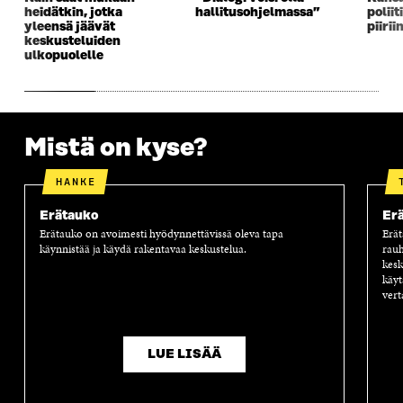
heidätkin, jotka
hallitusohjelmassa”
polii
yleensä jäävät
piirii
keskusteluiden
ulkopuolelle
Mistä on kyse?
HANKE
Erätauko
Er
Erätauko on avoimesti hyödynnettävissä oleva tapa
Erät
käynnistää ja käydä rakentavaa keskustelua.
rauh
kesk
käyt
ver
LUE LISÄÄ