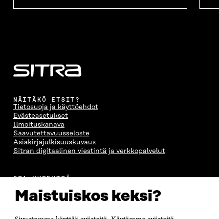
NÄITÄKÖ ETSIT?
Tietosuoja ja käyttöehdot
Evästeasetukset
Ilmoituskanava
Saavutettavuusseloste
Asiakirjajulkisuuskuvaus
Sitran digitaalinen viestintä ja verkkopalvelut
OTA YHTEYTTÄ
Suomen itsenäisyyden juhlarahasto Sitra
Maistuiskos keksi?
Itämerenkatu 11-13, PL 160,
00181 Helsinki
Sivustomme käyttää evästeitä. Käytämme evästeitä