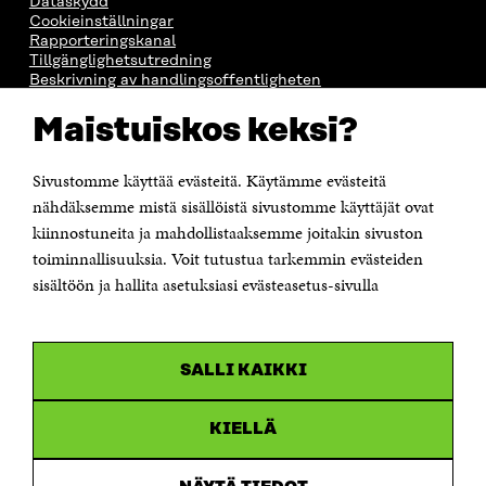
Dataskydd
Cookieinställningar
Rapporteringskanal
Tillgänglighetsutredning
Beskrivning av handlingsoffentligheten
Sitra's digitala kommunikation och webbtjänster
Maistuiskos keksi?
KONTAKTA OSS
Sivustomme käyttää evästeitä. Käytämme evästeitä
Jubileumsfonden för Finlands självständighet Sitra
Östersjögatan 11–13, PB 160,
nähdäksemme mistä sisällöistä sivustomme käyttäjät ovat
00181 Helsingfors
kiinnostuneita ja mahdollistaaksemme joitakin sivuston
Tfn +358 294 618 991
toiminnallisuuksia. Voit tutustua tarkemmin evästeiden
Personalens e-postadresser har formen:
sisältöön ja hallita asetuksiasi evästeasetus-sivulla
fornamn.efternamn@sitra.fi
KANALER
SALLI KAIKKI
Facebook
Öppnas
i
Linkedin
ett
KIELLÄ
Öppnas
nytt
i
fönster
Youtube
ett
Öppnas