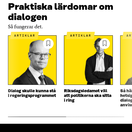
Praktiska lärdomar om
dialogen
Så fungerar det.
ARTIKLAR
ARTIKLAR
A
Dialog skulle kunna stå
Riksdagsledamot vill
Så hä
i regeringsprogrammet
att politikerna ska sitta
hetsig
i ring
dialo
anvis