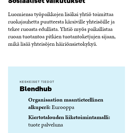
Sosiaaliset vaikutukset
Luomiensa työpaikkojen lisäksi yhtiö toimittaa
ruokajauhetta puutteesta kärsiville yhteisöille ja
tekee ruoasta edullista. Yhtiö myös paikallistaa
ruoan tuotantoa pitkien tuotantoketjujen sijaan,
mikä lisää yhteisöjen häiriönsietokykyä.
KESKEISET TIEDOT
Blendhub
Organisaation maantieteellinen
alkuperä:
Eurooppa
Kiertotalouden liiketoimintamalli:
tuote palveluna