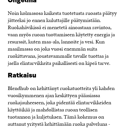
Ongelma
Noin kolmasosa kaikesta tuotetusta ruoasta päätyy
jätteeksi jo ennen kuluttajille päätymistään.
Ruokahävikissä ei menetetä ainoastaan ravintoa,
vaan myös ruoan tuottamiseen käytetty energia ja
resurssit, kuten maa-ala, lannoite ja vesi. Kun
maailmassa on joka vuosi enemmän suita
ruokittavana, joustavammalle tavalle tuottaa ja
jaella elintarvikkeita paikallisesti on kipeä tarve.
Ratkaisu
Blendhub on kehittänyt ruokatuotteita yli kahden
vuosikymmenen ajan keskittyen pääasiassa
ruokajauheeseen, joka pidentää elintarvikkeiden
käyttöikää ja mahdollistaa ruoan teollisen
tuotannon ja kuljetuksen. Tämä kokemus on
auttanut yritystä kehittämään ruoka palveluna -