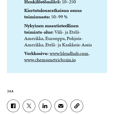
Henkilöstömäärä:
10–250
Kiertotalousratkaisun osuus
toiminnasta:
50–99 %
Nykyinen maantieteellinen
toiminta-alue:
Väli- ja Etelä-
Amerikka, Eurooppa, Pohjois-
Amerikka, Etelä- ja Kaakkois-Aasia
Verkkosivu:
www.blendhub.com
,
www.chemometricbrain.io
JAA
J
J
J
J
K
A
A
A
A
O