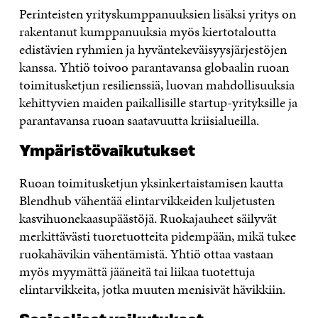
Perinteisten yrityskumppanuuksien lisäksi yritys on
rakentanut kumppanuuksia myös kiertotaloutta
edistävien ryhmien ja hyväntekeväisyysjärjestöjen
kanssa. Yhtiö toivoo parantavansa globaalin ruoan
toimitusketjun resilienssiä, luovan mahdollisuuksia
kehittyvien maiden paikallisille startup-yrityksille ja
parantavansa ruoan saatavuutta kriisialueilla.
Ympäristövaikutukset
Ruoan toimitusketjun yksinkertaistamisen kautta
Blendhub vähentää elintarvikkeiden kuljetusten
kasvihuonekaasupäästöjä. Ruokajauheet säilyvät
merkittävästi tuoretuotteita pidempään, mikä tukee
ruokahävikin vähentämistä. Yhtiö ottaa vastaan
myös myymättä jääneitä tai liikaa tuotettuja
elintarvikkeita, jotka muuten menisivät hävikkiin.