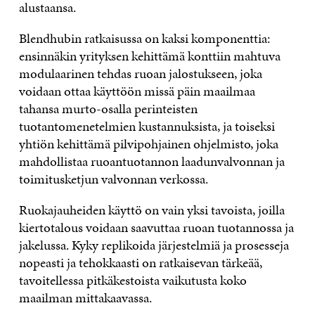
alustaansa.
Blendhubin ratkaisussa on kaksi komponenttia:
ensinnäkin yrityksen kehittämä konttiin mahtuva
modulaarinen tehdas ruoan jalostukseen, joka
voidaan ottaa käyttöön missä päin maailmaa
tahansa murto-osalla perinteisten
tuotantomenetelmien kustannuksista, ja toiseksi
yhtiön kehittämä pilvipohjainen ohjelmisto, joka
mahdollistaa ruoantuotannon laadunvalvonnan ja
toimitusketjun valvonnan verkossa.
Ruokajauheiden käyttö on vain yksi tavoista, joilla
kiertotalous voidaan saavuttaa ruoan tuotannossa ja
jakelussa. Kyky replikoida järjestelmiä ja prosesseja
nopeasti ja tehokkaasti on ratkaisevan tärkeää,
tavoitellessa pitkäkestoista vaikutusta koko
maailman mittakaavassa.