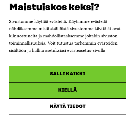
Suomen itsenäisyyden juhlarahasto Sitra
Maistuiskos keksi?
Itämerenkatu 11-13, PL 160,
00181 Helsinki
Sivustomme käyttää evästeitä. Käytämme evästeitä
Puhelin +358 294 618 991
Sähköpostiosoite
nähdäksemme mistä sisällöistä sivustomme käyttäjät ovat
etunimi.sukunimi@sitra.fi tai sitra@sitra.fi
kiinnostuneita ja mahdollistaaksemme joitakin sivuston
toiminnallisuuksia. Voit tutustua tarkemmin evästeiden
Saapumisohjeet
sisältöön ja hallita asetuksiasi evästeasetus-sivulla
Y-tunnus 0202132-3
OLEMME NÄISSÄ SOMEISSA
SALLI KAIKKI
Facebook
Avautuu
uudessa
Linkedin
ikkunassa
KIELLÄ
Avautuu
uudessa
Youtube
ikkunassa
Avautuu
NÄYTÄ TIEDOT
uudessa
Instagram
ikkunassa
Avautuu
uudessa
ikkunassa