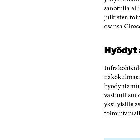
sanotulla all
julkisten to
osansa Cirec
Hyödyt a
Infrakohteid
näkökulmasta
hyödyntämine
vastuullisuu
yksityisille
toimintamall