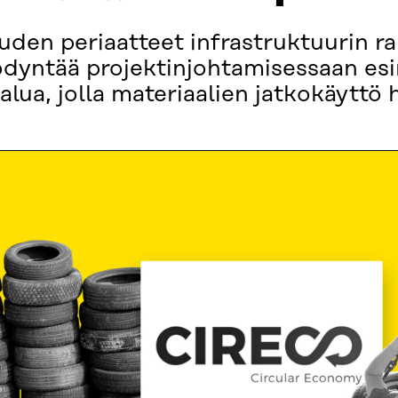
ouden periaatteet infrastruktuurin r
ödyntää projektinjohtamisessaan es
alua, jolla materiaalien jatkokäyttö 