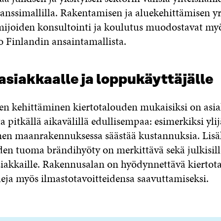
ianssimallilla. Rakentamisen ja aluekehittämisen yr
imijoiden konsultointi ja koulutus muodostavat m
o Finlandin ansaintamallista.
siakkaalle ja loppukäyttäjälle
en kehittäminen kiertotalouden mukaisiksi on asi
 pitkällä aikavälillä edullisempaa: esimerkiksi y
n maanrakennuksessa säästää kustannuksia. Lisä
den tuoma brändihyöty on merkittävä sekä julkisill
 asiakkaille. Rakennusalan on hyödynnettävä kierto
eja myös ilmastotavoitteidensa saavuttamiseksi.