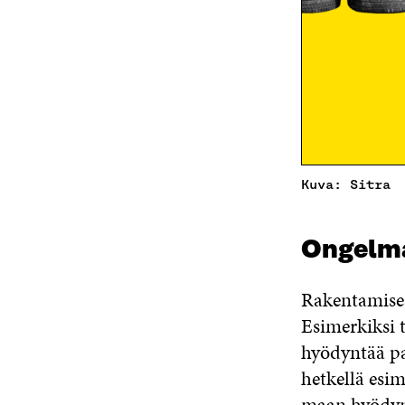
Kuva: Sitra
Ongelm
Rakentamises
Esimerkiksi t
hyödyntää pa
hetkellä esi
maan hyödynt