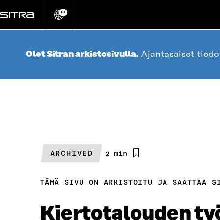
Siirry
suoraan
FI
Vaihda
sivuston
sisältöön
kieli
Olet Sitran arkistosivulla.
Ajantasaiset tied
ARCHIVED
Arvioitu
2 min
lukuaika
TÄMÄ SIVU ON ARKISTOITU JA SAATTAA S
Kiertotalouden ty