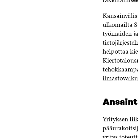
Kansainvälis
ulkomailta S
työmaiden ja
tietojärjestel
helpottaa ki
Kiertotalous
tehokkaampaa
ilmastovaiku
Ansainta
Yrityksen li
pääurakoitsi
yritys toteut