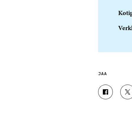
Koti
Verk
JAA
J
J
A
A
A
A
F
T
A
W
C
I
E
T