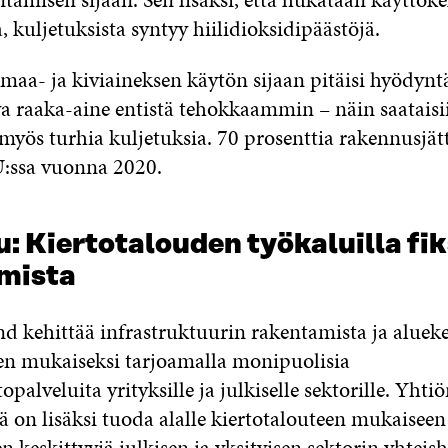
, kuljetuksista syntyy hiilidioksidipäästöjä.
 maa- ja kiviaineksen käytön sijaan pitäisi hyödynt
va raaka-aine entistä tehokkaammin – näin saataisi
myös turhia kuljetuksia. 70 prosenttia rakennusjätt
U:ssa vuonna 2020.
u:
Kiertotalouden työkaluilla f
mista
nd kehittää infrastruktuurin rakentamista ja aluek
en mukaiseksi tarjoamalla monipuolisia
opalveluita yrityksille ja julkiselle sektorille. Yhti
 on lisäksi tuoda alalle kiertotalouteen mukaiseen
 keskittyviä julkisen ja yksityisen sektorin yhteis