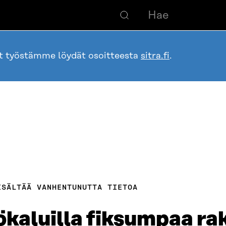
ot työstämme löydät osoitteesta
sitra.fi
.
ISÄLTÄÄ VANHENTUNUTTA TIETOA
ökaluilla fiksumpaa r