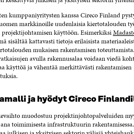
ten kumppaniyritysten kanssa Cireco Finland pys
uomen markkinoille uudenlaisia kiertotalouden ty
 projektijohtamisen käyttöön. Esimerkiksi
Madast
mä sisältää kattavasti tietoja erilaisista materiaalei
ertotalouden mukaisen rakentamisen toteuttamista
ratkaisujen avulla rakennusalaa voidaan viedä koht
 käyttöä ja vähentää merkittävästi rakentamisen
tuksia.
malli ja hyödyt Cireco Finlandi
ikevaihto muodostuu projektinjohtopalveluiden my
jana toimimisesta infrastruktuurin rakentamisessa.
taa julkisen ja yksityisen sektorin välisiä yhteishank