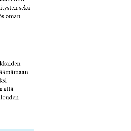
itysten sekä
yös oman
akkaiden
lijäämämaan
ksi
e että
talouden