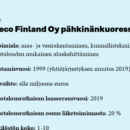
T
eco Finland Oy pähkinänkuores
oimiala:
maa- ja vesirakentaminen, kunnallisteknii
totalouden mukainen aluekehittäminen
stamisvuosi:
1999 (yhtiöjärjestyksen muutos 2019
vaihto:
alle miljoona euroa
otalousratkaisun lanseerausvuosi:
2019
otalousratkaisun osuus liiketoiminnasta
:
20 %
ilöstön koko:
1-10