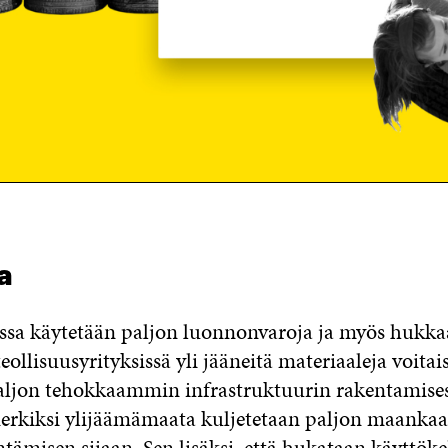
a
sa käytetään paljon luonnonvaroja ja myös hukkaa
eollisuusyrityksissä yli jääneitä materiaaleja voitai
ljon tehokkaammin infrastruktuurin rakentamises
merkiksi ylijäämämaata kuljetetaan paljon maankaa
ämisen sijaan. Sen lisäksi, että hukataan käyttöke