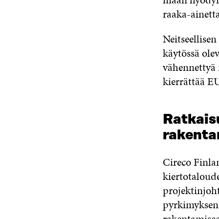
raaka-ainetta
Neitseellisen
käytössä ole
vähennettyä 
kierrättää E
Ratkais
rakenta
Cireco Finla
kiertotaloud
projektinjoht
pyrkimyksenä
rakentamiseen