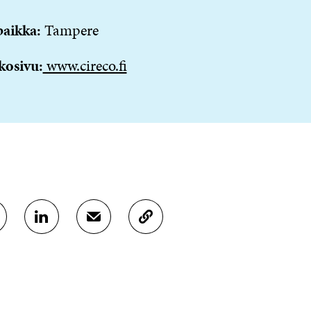
paikka:
Tampere
kosivu:
www.cireco.fi
J
J
K
A
A
O
A
A
P
L
S
I
I
Ä
O
N
H
I
K
K
A