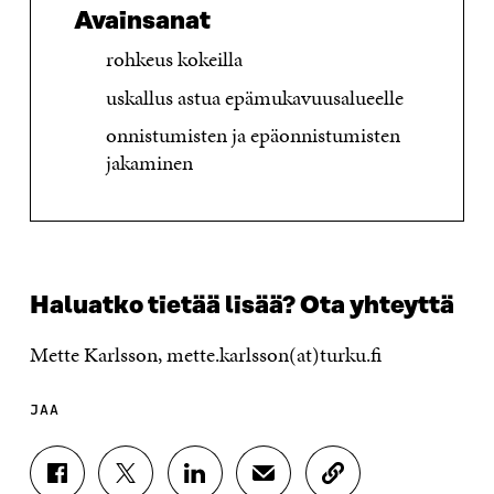
Avainsanat
rohkeus kokeilla
uskallus astua epämukavuusalueelle
onnistumisten ja epäonnistumisten
jakaminen
Haluatko tietää lisää? Ota yhteyttä
Mette Karlsson, mette.karlsson(at)turku.fi
JAA
J
J
J
J
K