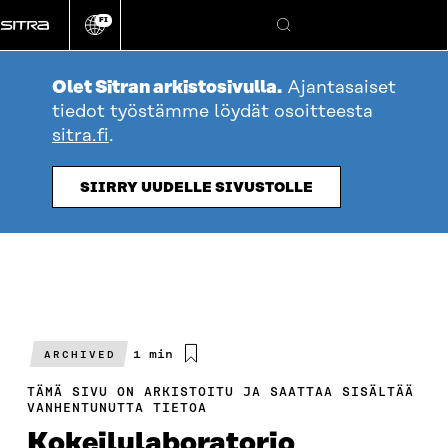
Siirry
FI
suoraan
Vaihda
Hae
sivuston
sisältöön
kieli
Olet Sitran arkistosivulla.
Ajantasaiset
tiedot työstämme löydät osoitteesta
sitra.fi
.
SIIRRY UUDELLE SIVUSTOLLE
Arvioitu
1 min
ARCHIVED
lukuaika
TÄMÄ SIVU ON ARKISTOITU JA SAATTAA SISÄLTÄÄ
VANHENTUNUTTA TIETOA
Kokeilulaborato­rio