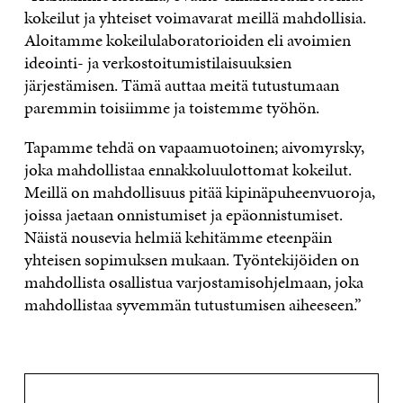
kokeilut ja yhteiset voimavarat meillä mahdollisia.
Aloitamme kokeilulaboratorioiden eli avoimien
ideointi- ja verkostoitumistilaisuuksien
järjestämisen. Tämä auttaa meitä tutustumaan
paremmin toisiimme ja toistemme työhön.
Tapamme tehdä on vapaamuotoinen; aivomyrsky,
joka mahdollistaa ennakkoluulottomat kokeilut.
Meillä on mahdollisuus pitää kipinäpuheenvuoroja,
joissa jaetaan onnistumiset ja epäonnistumiset.
Näistä nousevia helmiä kehitämme eteenpäin
yhteisen sopimuksen mukaan. Työntekijöiden on
mahdollista osallistua varjostamisohjelmaan, joka
mahdollistaa syvemmän tutustumisen aiheeseen.”