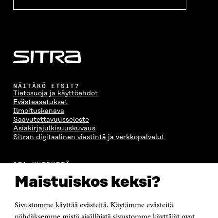
NÄITÄKÖ ETSIT?
Tietosuoja ja käyttöehdot
Evästeasetukset
Ilmoituskanava
Saavutettavuusseloste
Asiakirjajulkisuuskuvaus
Sitran digitaalinen viestintä ja verkkopalvelut
OTA YHTEYTTÄ
Suomen itsenäisyyden juhlarahasto Sitra
Maistuiskos keksi?
Itämerenkatu 11-13, PL 160,
00181 Helsinki
Sivustomme käyttää evästeitä. Käytämme evästeitä
Puhelin +358 294 618 991
Sähköpostiosoite
nähdäksemme mistä sisällöistä sivustomme käyttäjät ovat