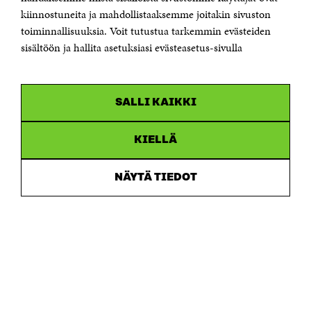
etunimi.sukunimi@sitra.fi tai sitra@sitra.fi
kiinnostuneita ja mahdollistaaksemme joitakin sivuston
Saapumisohjeet
toiminnallisuuksia. Voit tutustua tarkemmin evästeiden
sisältöön ja hallita asetuksiasi evästeasetus-sivulla
Y-tunnus 0202132-3
OLEMME NÄISSÄ SOMEISSA
SALLI KAIKKI
Facebook
Avautuu
uudessa
Linkedin
ikkunassa
KIELLÄ
Avautuu
uudessa
Youtube
ikkunassa
Avautuu
NÄYTÄ TIEDOT
uudessa
Instagram
ikkunassa
Avautuu
uudessa
ikkunassa