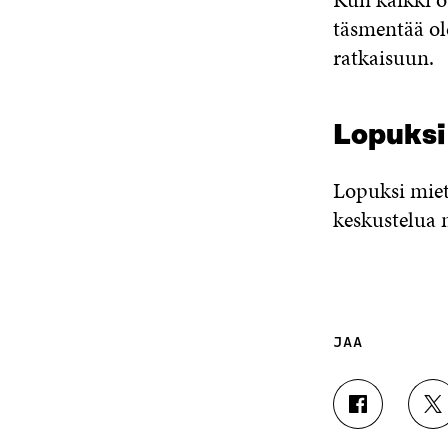
täsmentää ole
ratkaisuun.
Lopuksi
Lopuksi mieti
keskustelua 
JAA
J
J
A
A