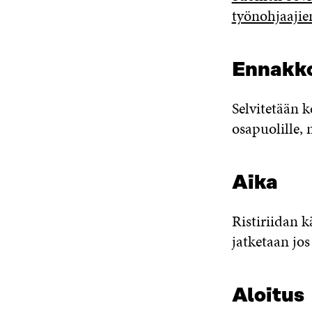
työnohjaajie
Ennakko
Selvitetään k
osapuolille, 
Aika
Ristiriidan k
jatketaan jos
Aloitus