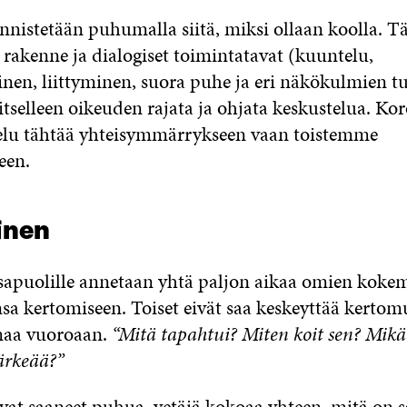
ynnistetään puhumalla siitä, miksi ollaan koolla. 
 rakenne ja dialogiset toimintatavat (kuuntelu,
nen, liittyminen, suora puhe ja eri näkökulmien t
itselleen oikeuden rajata ja ohjata keskustelua. Kor
telu tähtää yhteisymmärrykseen vaan toistemme
een.
inen
osapuolille annetaan yhtä paljon aikaa omien koke
a kertomiseen. Toiset eivät saa keskeyttää kertom
maa vuoroaan.
“Mitä tapahtui? Miten koit sen? Mikä 
ärkeää?”
vat saaneet puhua, vetäjä kokoaa yhteen, mitä on s