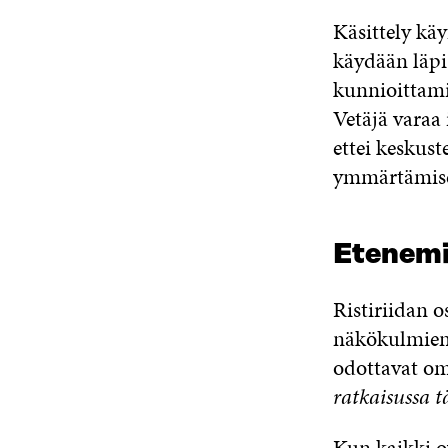
Käsittely kä
käydään läpi
kunnioittami
Vetäjä varaa 
ettei keskus
ymmärtämis
Etenem
Ristiriidan 
näkökulmiens
odottavat o
ratkaisussa t
Kun kaikki o