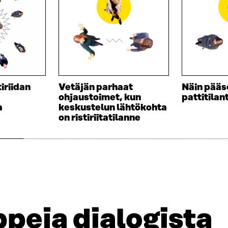
E
D
S
E
S
S
A
S
I
A
K
I
K
K
U
K
tiriidan
Vetäjän parhaat
Näin pääs
N
U
ohjaustoimet, kun
pattitila
A
N
a
keskustelun lähtökohta
S
A
on ristiriitatilanne
S
S
A
S
A
peja dialogista