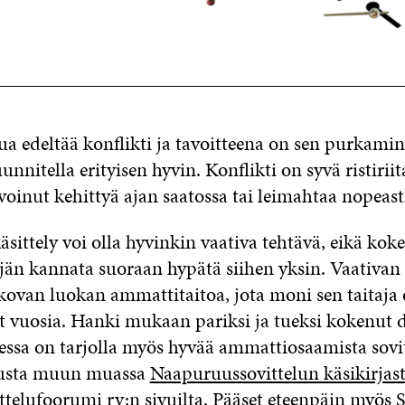
ua edeltää konflikti ja tavoitteena on sen purkamin
unnitella erityisen hyvin. Konflikti on syvä ristiriit
voinut kehittyä ajan saatossa tai leimahtaa nopeast
äsittely voi olla hyvinkin vaativa tehtävä, eikä k
äjän kannata suoraan hypätä siihen yksin. Vaativan 
 kovan luokan ammattitaitoa, jota moni sen taitaja 
ut vuosia. Hanki mukaan pariksi ja tueksi kokenut 
ssa on tarjolla myös hyvää ammattiosaamista sovi
elusta muun muassa
Naapuruussovittelun käsikirjas
telufoorumi ry:n sivuilta.
Pääset eteenpäin myös