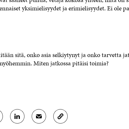
nnaiset yksimielisyydet ja erimielisyydet. Ei ole p
tään sitä, onko asia selkiytynyt ja onko tarvetta ja
myöhemmin. Miten jatkossa pitäisi toimia?
J
J
K
A
A
O