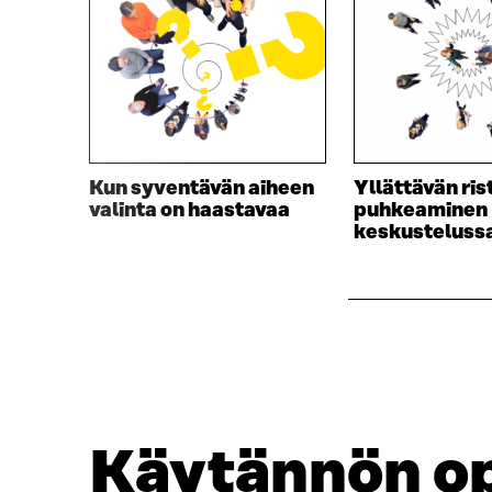
E
S
S
S
S
A
A
I
I
K
K
K
K
U
U
N
Kun syventävän aiheen
Yllättävän ris
N
A
valinta on haastavaa
puhkeaminen
A
S
keskusteluss
S
S
S
A
A
Käytännön op