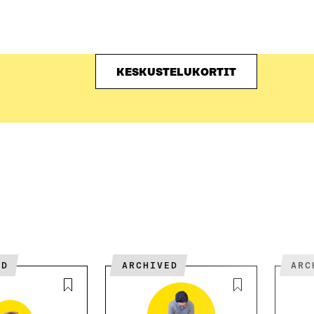
KESKUSTELUKORTIT
ED
ARCHIVED
AR