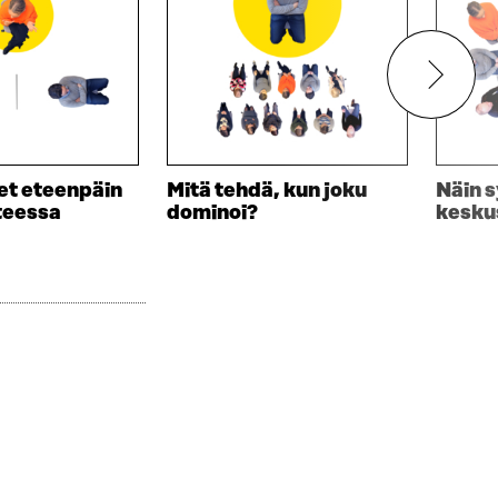
et eteenpäin
Mitä tehdä, kun joku
Näin 
nteessa
dominoi?
kesku