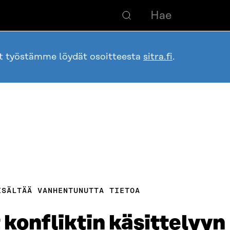
ot työstämme löydät osoitteesta
sitra.fi
.
ISÄLTÄÄ VANHENTUNUTTA TIETOA
konfliktin käsittelyyn