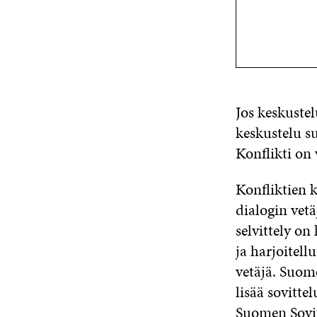
Jos keskustel
keskustelu su
Konflikti on 
Konfliktien k
dialogin vet
selvittely on
ja harjoitell
vetäjä.
Suome
lisää sovitt
Suomen Sovit