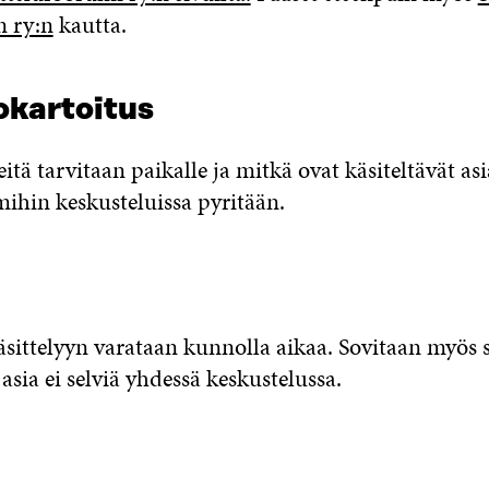
n ry:n
kautta.
kartoitus
eitä tarvitaan paikalle ja mitkä ovat käsiteltävät as
mihin keskusteluissa pyritään.
äsittelyyn varataan kunnolla aikaa. Sovitaan myös s
 asia ei selviä yhdessä keskustelussa.