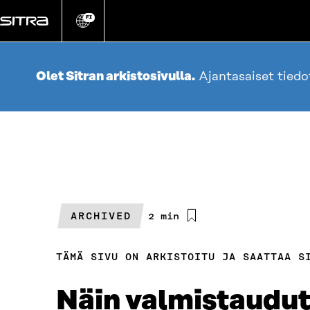
Siirry
suoraan
FI
Vaihda
sivuston
sisältöön
kieli
Olet Sitran arkistosivulla.
Ajantasaiset tied
ARCHIVED
Arvioitu
2 min
lukuaika
TÄMÄ SIVU ON ARKISTOITU JA SAATTAA S
Näin valmistaudut 