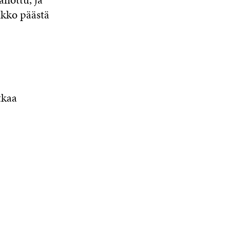
akko päästä
tkaa