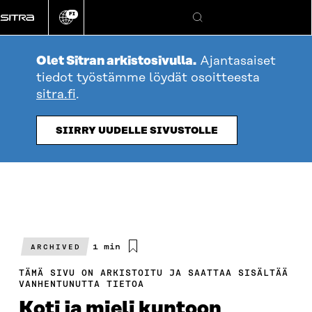
Siirry
FI
suoraan
Vaihda
Hae
sivuston
sisältöön
kieli
Olet Sitran arkistosivulla.
Ajantasaiset
tiedot työstämme löydät osoitteesta
sitra.fi
.
SIIRRY UUDELLE SIVUSTOLLE
Arvioitu
1 min
ARCHIVED
lukuaika
TÄMÄ SIVU ON ARKISTOITU JA SAATTAA SISÄLTÄÄ
VANHENTUNUTTA TIETOA
Koti ja mieli kuntoon