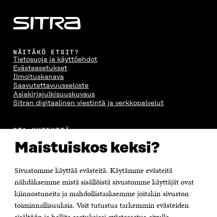
NÄITÄKÖ ETSIT?
Tietosuoja ja käyttöehdot
Evästeasetukset
Ilmoituskanava
Saavutettavuusseloste
Asiakirjajulkisuuskuvaus
Sitran digitaalinen viestintä ja verkkopalvelut
OTA YHTEYTTÄ
Suomen itsenäisyyden juhlarahasto Sitra
Maistuiskos keksi?
Itämerenkatu 11-13, PL 160,
00181 Helsinki
Sivustomme käyttää evästeitä. Käytämme evästeitä
Puhelin +358 294 618 991
Sähköpostiosoite
nähdäksemme mistä sisällöistä sivustomme käyttäjät ovat
etunimi.sukunimi@sitra.fi tai sitra@sitra.fi
kiinnostuneita ja mahdollistaaksemme joitakin sivuston
toiminnallisuuksia. Voit tutustua tarkemmin evästeiden
Saapumisohjeet
sisältöön ja hallita asetuksiasi evästeasetus-sivulla