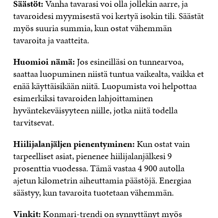
Säästöt:
Vanha tavarasi voi olla jollekin aarre, ja
tavaroidesi myymisestä voi kertyä isokin tili. Säästät
myös suuria summia, kun ostat vähemmän
tavaroita ja vaatteita.
Huomioi nämä:
Jos esineilläsi on tunnearvoa,
saattaa luopuminen niistä tuntua vaikealta, vaikka et
enää käyttäisikään niitä. Luopumista voi helpottaa
esimerkiksi tavaroiden lahjoittaminen
hyväntekeväisyyteen niille, jotka niitä todella
tarvitsevat.
Hiilijalanjäljen pienentyminen:
Kun ostat vain
tarpeelliset asiat, pienenee hiilijalanjälkesi 9
prosenttia vuodessa. Tämä vastaa 4 900 autolla
ajetun kilometrin aiheuttamia päästöjä. Energiaa
säästyy, kun tavaroita tuotetaan vähemmän.
Vinkit:
Konmari-trendi on synnyttänyt myös