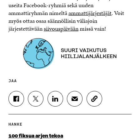
useita Facebook-ryhmiä sekä uuden
ammattiryhmän nimeltä
ammattijärjestäjät
. Voit
myös ottaa osaa säännöllisin väliajoin
järjestettävään
siivouspäivään
missä vain!
JAA
J
J
J
J
K
A
A
A
A
O
A
A
A
A
P
F
T
L
S
I
A
W
I
Ä
O
HANKE
C
I
N
H
I
E
T
K
K
A
100 fiksua arjen tekoa