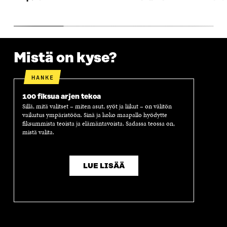
U
N
U
K
N
A
N
U
A
S
A
N
S
S
S
A
S
A
S
S
A
A
S
Mistä on kyse?
A
HANKE
100 fiksua arjen tekoa
Sillä, mitä valitset – miten asut, syöt ja liikut – on välitön
vaikutus ympäristöön. Sinä ja koko maapallo hyödytte
fiksummista teoista ja elämäntavoista. Sadassa teossa on,
mistä valita.
LUE LISÄÄ