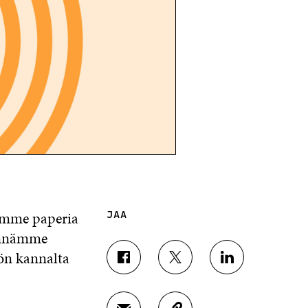
tamme paperia
JAA
dynnämme
ön kannalta
J
J
J
A
A
A
A
A
A
F
T
L