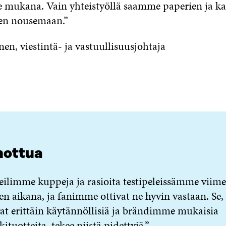
 mukana. Vain yhteistyöllä saamme paperien ja ka
een nousemaan.”
nen, viestintä- ja vastuullisuusjohtaja
nottua
ilimme kuppeja ja rasioita testipeleissämme viime
n aikana, ja fanimme ottivat ne hyvin vastaan. Se, 
at erittäin käytännöllisiä ja brändimme mukaisia
ituotteita, tekee niistä pidettyjä.”