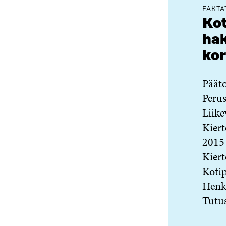
FAKTA
Kot
hak
kor
Pääto
Perus
Liike
Kiert
2015
Kiert
Kotip
Henki
Tutu