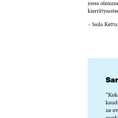
jossa olemme
kierrätysast
– Saila Kettu
Sa
”Koke
kaude
ne ov
merkk