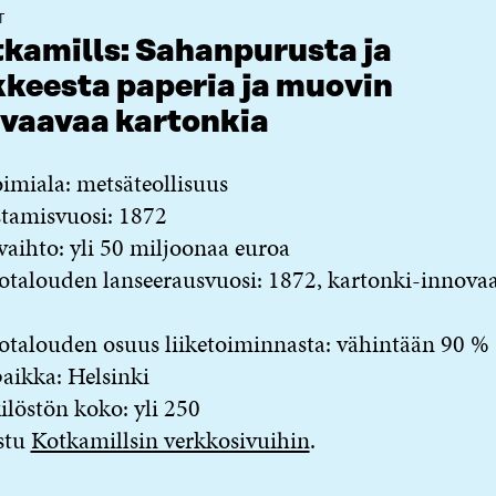
T
kamills: Sahanpurusta ja
keesta paperia ja muovin
vaavaa kartonkia
imiala: metsäteollisuus
tamisvuosi: 1872
vaihto: yli 50 miljoonaa euroa
otalouden lanseerausvuosi: 1872, kartonki-innovaa
otalouden osuus liiketoiminnasta: vähintään 90 %
aikka: Helsinki
löstön koko: yli 250
stu
Kotkamillsin verkkosivuihin
.