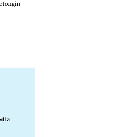
rtongin
että