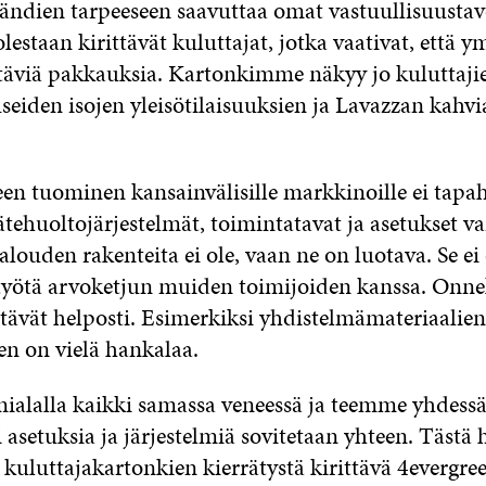
rändien tarpeeseen saavuttaa omat vastuullisuustav
estaan kirittävät kuluttajat, jotka vaativat, että 
täviä pakkauksia. Kartonkimme näkyy jo kuluttajie
useiden isojen yleisötilaisuuksien ja Lavazzan kahv
en tuominen kansainvälisille markkinoille ei tapa
tehuoltojärjestelmät, toimintatavat ja asetukset va
alouden rakenteita ei ole, vaan ne on luotava. Se ei
työtä arvoketjun muiden toimijoiden kanssa. Onnek
rtävät helposti. Esimerkiksi yhdistelmämateriaalien
en on vielä hankalaa.
alalla kaikki samassa veneessä ja teemme yhdessä 
ri asetuksia ja järjestelmiä sovitetaan yhteen. Tästä 
kuluttajakartonkien kierrätystä kirittävä 4evergree