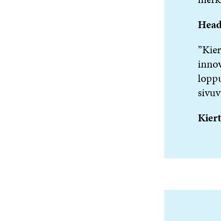
Head
”Kier
innov
lopp
sivuv
Kiert