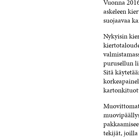
Vuonna 2016
askeleen kie
suojaavaa ka
Nykyisin kie
kiertotaloud
valmistamas
purusellun l
Sitä käytetä
korkeapainel
kartonkituot
Muovittomat 
muovipäällys
pakkaamiseen
tekijät, joill