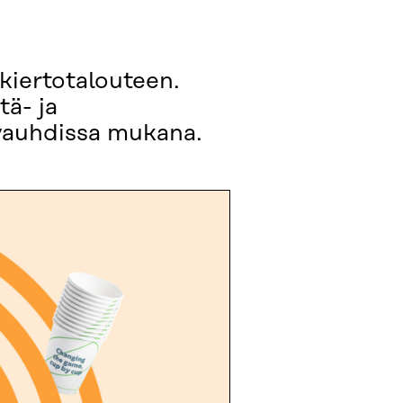
kiertotalouteen.
tä- ja
 vauhdissa mukana.