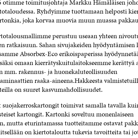
 otimme toimitusjohtaja Markku Hämäläisen joh
rtotaloudessa. Ryhdyimme tuottamaan helposti kier
rtonkia, joka korvaa muovia muun muassa pakkau
rtotalousmallimme perustuu useaan yhteen nivou
en ratkaisuun. Sahan sivujakeiden hyödyntämisen l
samme Absorbex-Eco erikoispaperissa hyödynnetä
isäksi omaan kierrätyskuitulaitokseemme kerättyä 
än mm. rakennus- ja huonekaluteollisuuden
aminaattien raaka-aineena.Hakkeesta valmistetuil
teilla on suuret kasvumahdollisuudet.
suojakerroskartongit toimivat samalla tavalla kui
teiset kartongit. Kartonki soveltuu monenlaiseen
, mutta eturintamassa tuotteitamme ostavat pak
a itsellään on kiertotaloutta tukevia tavoitteita tai 