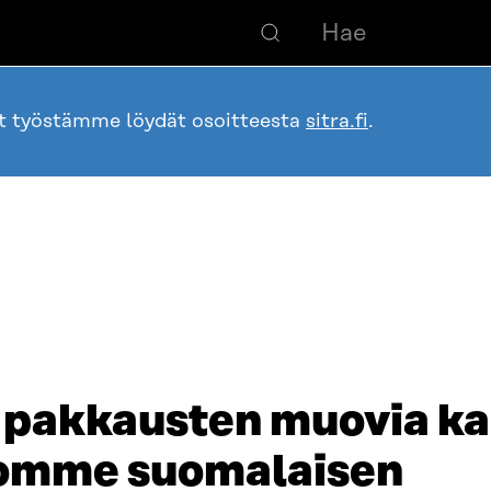
ot työstämme löydät osoitteesta
sitra.fi
.
 pakkausten muovia ka
Luomme suomalaisen