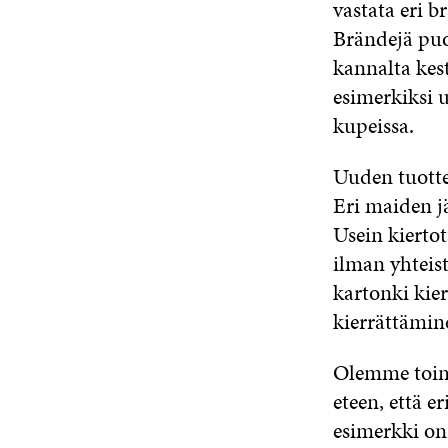
vastata eri b
Brändejä puol
kannalta kes
esimerkiksi 
kupeissa.
Uuden tuotte
Eri maiden jä
Usein kiertot
ilman yhteis
kartonki kie
kierrättämin
Olemme toimi
eteen, että e
esimerkki on 