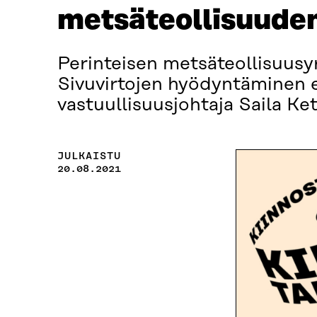
metsäteollisuuden
Perinteisen metsäteollisuusy
Sivuvirtojen hyödyntäminen eri
vastuullisuusjohtaja Saila K
JULKAISTU
20.08.2021