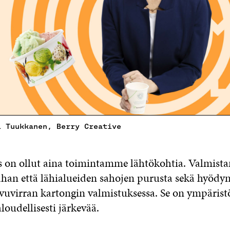
i Tuukkanen, Berry Creative
s on ollut aina toimintamme lähtökohtia. Valmis
han että lähialueiden sahojen purusta sekä hyö
vuvirran kartongin valmistuksessa. Se on ympärist
aloudellisesti järkevää.