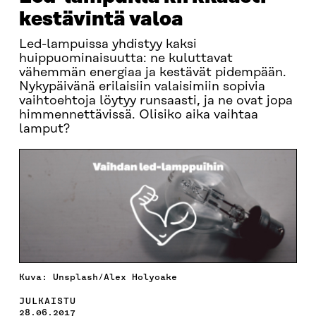
kestävintä valoa
Led-lampuissa yhdistyy kaksi
huippuominaisuutta: ne kuluttavat
vähemmän energiaa ja kestävät pidempään.
Nykypäivänä erilaisiin valaisimiin sopivia
vaihtoehtoja löytyy runsaasti, ja ne ovat jopa
himmennettävissä. Olisiko aika vaihtaa
lamput?
Kuva: Unsplash/Alex Holyoake
JULKAISTU
28.06.2017