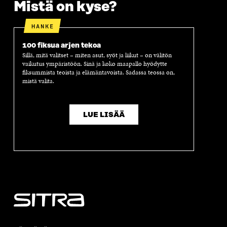
Mistä on kyse?
HANKE
100 fiksua arjen tekoa
Sillä, mitä valitset – miten asut, syöt ja liikut – on välitön
vaikutus ympäristöön. Sinä ja koko maapallo hyödytte
fiksummista teoista ja elämäntavoista. Sadassa teossa on,
mistä valita.
LUE LISÄÄ