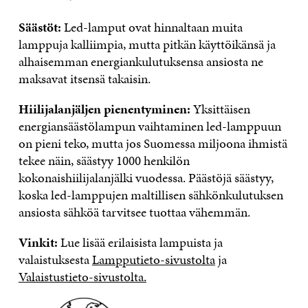
Säästöt:
Led-lamput ovat hinnaltaan muita
lamppuja kalliimpia, mutta pitkän käyttöikänsä ja
alhaisemman energiankulutuksensa ansiosta ne
maksavat itsensä takaisin.
Hiilijalanjäljen pienentyminen:
Yksittäisen
energiansäästölampun vaihtaminen led-lamppuun
on pieni teko, mutta jos Suomessa miljoona ihmistä
tekee näin, säästyy 1000 henkilön
kokonaishiilijalanjälki vuodessa. Päästöjä säästyy,
koska led-lamppujen maltillisen sähkönkulutuksen
ansiosta sähköä tarvitsee tuottaa vähemmän.
Vinkit:
Lue lisää erilaisista lampuista ja
valaistuksesta
Lampputieto-sivustolta
ja
Valaistustieto-sivustolta.