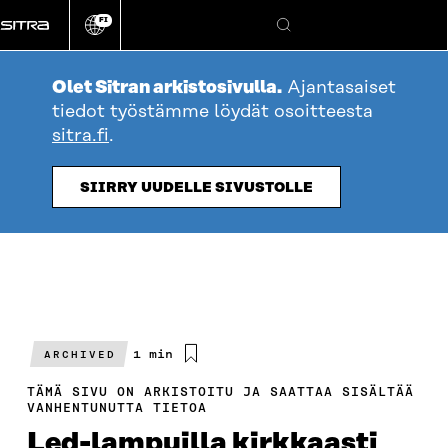
Siirry
FI
suoraan
Vaihda
Hae
sivuston
sisältöön
kieli
Olet Sitran arkistosivulla.
Ajantasaiset
tiedot työstämme löydät osoitteesta
sitra.fi
.
SIIRRY UUDELLE SIVUSTOLLE
Arvioitu
1 min
ARCHIVED
lukuaika
TÄMÄ SIVU ON ARKISTOITU JA SAATTAA SISÄLTÄÄ
VANHENTUNUTTA TIETOA
Led-lampuilla kirkkaasti