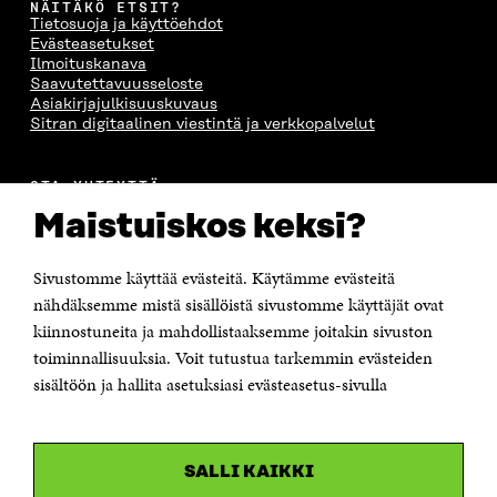
NÄITÄKÖ ETSIT?
Tietosuoja ja käyttöehdot
Evästeasetukset
Ilmoituskanava
Saavutettavuusseloste
Asiakirjajulkisuuskuvaus
Sitran digitaalinen viestintä ja verkkopalvelut
OTA YHTEYTTÄ
Suomen itsenäisyyden juhlarahasto Sitra
Maistuiskos keksi?
Itämerenkatu 11-13, PL 160,
00181 Helsinki
Sivustomme käyttää evästeitä. Käytämme evästeitä
Puhelin +358 294 618 991
Sähköpostiosoite
nähdäksemme mistä sisällöistä sivustomme käyttäjät ovat
etunimi.sukunimi@sitra.fi tai sitra@sitra.fi
kiinnostuneita ja mahdollistaaksemme joitakin sivuston
toiminnallisuuksia. Voit tutustua tarkemmin evästeiden
Saapumisohjeet
sisältöön ja hallita asetuksiasi evästeasetus-sivulla
Y-tunnus 0202132-3
OLEMME NÄISSÄ SOMEISSA
SALLI KAIKKI
Facebook
Avautuu