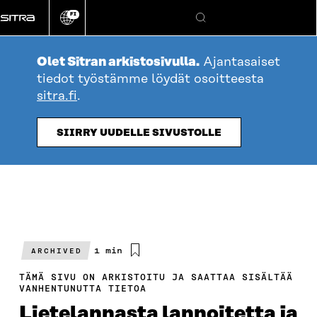
Siirry
FI
suoraan
Vaihda
Hae
sivuston
sisältöön
kieli
Olet Sitran arkistosivulla.
Ajantasaiset
tiedot työstämme löydät osoitteesta
sitra.fi
.
SIIRRY UUDELLE SIVUSTOLLE
Arvioitu
1 min
ARCHIVED
lukuaika
TÄMÄ SIVU ON ARKISTOITU JA SAATTAA SISÄLTÄÄ
VANHENTUNUTTA TIETOA
Lietelannasta lannoitetta ja