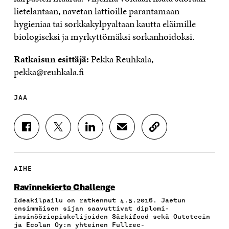
lietelantaan, navetan lattioille parantamaan
hygieniaa tai sorkkakylpyaltaan kautta eläimille
biologiseksi ja myrkyttömäksi sorkanhoidoksi.
Ratkaisun esittäjä:
Pekka Reuhkala,
pekka@reuhkala.fi
JAA
J
J
J
J
K
A
A
A
A
O
A
A
A
A
P
F
T
L
S
I
A
W
I
Ä
O
AIHE
C
I
N
H
I
E
T
K
K
A
Ravinnekierto Challenge
B
T
E
Ö
R
Ideakilpailu on ratkennut 4.5.2016. Jaetun
O
E
D
P
T
ensimmäisen sijan saavuttivat diplomi-
O
R
I
O
I
insinööriopiskelijoiden Särkifood sekä Outotecin
K
I
N
S
K
ja Ecolan Oy:n yhteinen Fullrec-