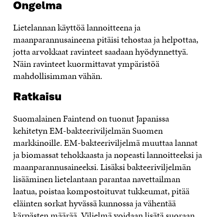
Ongelma
Lietelannan käyttöä lannoitteena ja
maanparannusaineena pitäisi tehostaa ja helpottaa,
jotta arvokkaat ravinteet saadaan hyödynnettyä.
Näin ravinteet kuormittavat ympäristöä
mahdollisimman vähän.
Ratkaisu
Suomalainen Faintend on tuonut Japanissa
kehitetyn EM-bakteeriviljelmän Suomen
markkinoille. EM-bakteeriviljelmä muuttaa lannat
ja biomassat tehokkaasta ja nopeasti lannoitteeksi ja
maanparannusaineeksi. Lisäksi bakteeriviljelmän
lisääminen lietelantaan parantaa navettailman
laatua, poistaa kompostoituvat tukkeumat, pitää
eläinten sorkat hyvässä kunnossa ja vähentää
kärpästen määrää. Viljelmä voidaan lisätä suoraan