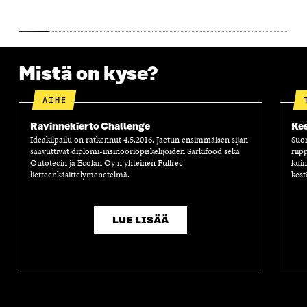
S
A
S
S
A
A
S
A
Mistä on kyse?
AIHE
Ravinnekierto Challenge
Kes
Ideakilpailu on ratkennut 4.5.2016. Jaetun ensimmäisen sijan
Suom
saavuttivat diplomi-insinööriopiskelijoiden Särkifood sekä
riip
Outotecin ja Ecolan Oy:n yhteinen Fullrec-
kuin
lietteenkäsittelymenetelmä.
kest
LUE LISÄÄ