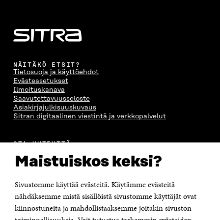
NÄITÄKÖ ETSIT?
Tietosuoja ja käyttöehdot
Evästeasetukset
Ilmoituskanava
Saavutettavuusseloste
Asiakirjajulkisuuskuvaus
Sitran digitaalinen viestintä ja verkkopalvelut
OTA YHTEYTTÄ
Suomen itsenäisyyden juhlarahasto Sitra
Maistuiskos keksi?
Itämerenkatu 11-13, PL 160,
00181 Helsinki
Sivustomme käyttää evästeitä. Käytämme evästeitä
Puhelin +358 294 618 991
Sähköpostiosoite
nähdäksemme mistä sisällöistä sivustomme käyttäjät ovat
etunimi.sukunimi@sitra.fi tai sitra@sitra.fi
kiinnostuneita ja mahdollistaaksemme joitakin sivuston
Saapumisohjeet
toiminnallisuuksia. Voit tutustua tarkemmin evästeiden