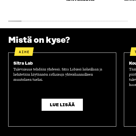
U
N
U
K
N
A
N
U
A
S
A
N
S
S
S
A
S
A
S
S
A
A
S
A
Mistä on kyse?
AIHE
Sitra Lab
Ko
Tulevaisuus tehdään yhdessä. Sitra Labissä kokeillaan ja
Tämä
kehitetään käytännön ratkaisuja yhteiskunnallisen
päät
muutoksen tueksi.
tule
haas
LUE LISÄÄ