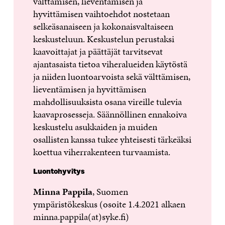
välttämisen, lieventämisen ja
hyvittämisen vaihtoehdot nostetaan
selkeäsanaiseen ja kokonaisvaltaiseen
keskusteluun. Keskustelun perustaksi
kaavoittajat ja päättäjät tarvitsevat
ajantasaista tietoa viheralueiden käytöstä
ja niiden luontoarvoista sekä välttämisen,
lieventämisen ja hyvittämisen
mahdollisuuksista osana vireille tulevia
kaavaprosesseja. Säännöllinen ennakoiva
keskustelu asukkaiden ja muiden
osallisten kanssa tukee yhteisesti tärkeäksi
koettua viherrakenteen turvaamista.
Luontohyvitys
Minna Pappila
, Suomen
ympäristökeskus (osoite 1.4.2021 alkaen
minna.pappila(at)syke.fi)