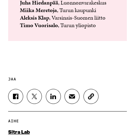
Juha Hiedanpää
, Luonnonvarakeskus
Miika Meretoja
, Turun kaupunki
Aleksis Klap
, Varsinais-Suomen liitto
Timo Vuorisalo
, Turun yliopisto
JAA
J
J
J
J
K
A
A
A
A
O
A
A
A
A
P
F
T
L
S
I
A
W
I
Ä
O
AIHE
C
I
N
H
I
E
T
K
K
A
Sitra Lab