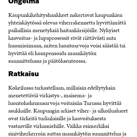
Ongelma
Kaupunkikehityshankkeet nakertavat kaupunkien
yhteiskäytössä olevaa viherrakennetta hyvittämättä
paikallisia menetyksiä haitankärsijöille. Nykyiset
kaavoitus- ja lupaprosessit eivät riittävästi auta
huomioimaan, miten luontoarvoja voisi säästää tai
hyvittää eli kompensoida maankäytön
suunnittelussa ja päätöksenteossa.
Ratkaisu
Kokeilussa tarkastellaan, millaisin edellytyksin
menetettäviä virkistys-, maisema- ja
luontokokemusarvoja voitaisiin Turussa hyvittää
asukkaille. Kaupungin arkiset viher- ja ulkoilualueet
ovat tärkeitä turkulaisille ja kaavoituksesta
vastaaville virkamiehille. Vaikka esimerkiksi
siniviherkerroin auttaa maankäytön suunnittelua ja