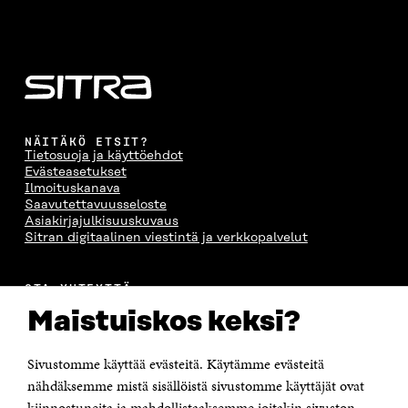
NÄITÄKÖ ETSIT?
Tietosuoja ja käyttöehdot
Evästeasetukset
Ilmoituskanava
Saavutettavuusseloste
Asiakirjajulkisuuskuvaus
Sitran digitaalinen viestintä ja verkkopalvelut
OTA YHTEYTTÄ
Suomen itsenäisyyden juhlarahasto Sitra
Maistuiskos keksi?
Itämerenkatu 11-13, PL 160,
00181 Helsinki
Sivustomme käyttää evästeitä. Käytämme evästeitä
Puhelin +358 294 618 991
Sähköpostiosoite
nähdäksemme mistä sisällöistä sivustomme käyttäjät ovat
etunimi.sukunimi@sitra.fi tai sitra@sitra.fi
kiinnostuneita ja mahdollistaaksemme joitakin sivuston