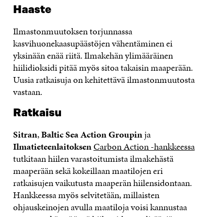
Haaste
Ilmastonmuutoksen torjunnassa
kasvihuonekaasupäästöjen vähentäminen ei
yksinään enää riitä. Ilmakehän ylimääräinen
hiilidioksidi pitää myös sitoa takaisin maaperään.
Uusia ratkaisuja on kehitettävä ilmastonmuutosta
vastaan.
Ratkaisu
Sitran
,
Baltic Sea Action Groupin
ja
Ilmatieteenlaitoksen
Carbon Action -hankkeessa
tutkitaan hiilen varastoitumista ilmakehästä
maaperään sekä kokeillaan maatilojen eri
ratkaisujen vaikutusta maaperän hiilensidontaan.
Hankkeessa myös selvitetään, millaisten
ohjauskeinojen avulla maatiloja voisi kannustaa