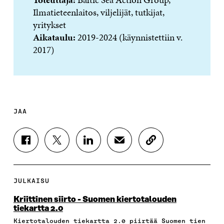
Ilmatieteenlaitos, viljelijät, tutkijat,
yritykset
Aikataulu:
2019-2024 (käynnistettiin v.
2017)
JAA
J
J
J
J
K
A
A
A
A
O
A
A
A
A
P
F
T
L
S
I
A
W
I
Ä
O
JULKAISU
C
I
N
H
I
E
T
K
K
A
Kriittinen siirto - Suomen kiertotalouden
B
T
E
Ö
R
tiekartta 2.0
O
E
D
P
T
Kiertotalouden tiekartta 2.0 piirtää Suomen tien