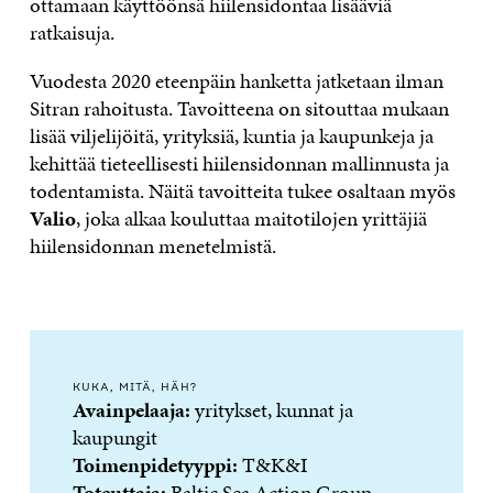
ottamaan käyttöönsä hiilensidontaa lisääviä
ratkaisuja.
Vuodesta 2020 eteenpäin hanketta jatketaan ilman
Sitran rahoitusta. Tavoitteena on sitouttaa mukaan
lisää viljelijöitä, yrityksiä, kuntia ja kaupunkeja ja
kehittää tieteellisesti hiilensidonnan mallinnusta ja
todentamista. Näitä tavoitteita tukee osaltaan myös
Valio
, joka alkaa kouluttaa maitotilojen yrittäjiä
hiilensidonnan menetelmistä.
KUKA, MITÄ, HÄH?
Avainpelaaja:
yritykset, kunnat ja
kaupungit
Toimenpidetyyppi:
T&K&I
Toteuttaja:
Baltic Sea Action Group,