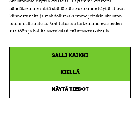
Sivustomme käyttää evästeitä. Käytämme evästeitä
Puhelin +358 294 618 991
Sähköpostiosoite
nähdäksemme mistä sisällöistä sivustomme käyttäjät ovat
etunimi.sukunimi@sitra.fi tai sitra@sitra.fi
kiinnostuneita ja mahdollistaaksemme joitakin sivuston
toiminnallisuuksia. Voit tutustua tarkemmin evästeiden
Saapumisohjeet
sisältöön ja hallita asetuksiasi evästeasetus-sivulla
Y-tunnus 0202132-3
OLEMME NÄISSÄ SOMEISSA
SALLI KAIKKI
Facebook
Avautuu
uudessa
Linkedin
ikkunassa
KIELLÄ
Avautuu
uudessa
Youtube
ikkunassa
Avautuu
NÄYTÄ TIEDOT
uudessa
Instagram
ikkunassa
Avautuu
uudessa
ikkunassa