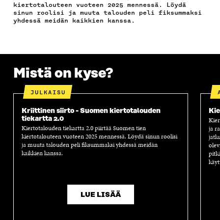
O
R
I
O
I
kiertotalouteen vuoteen 2025 mennessä. Löydä
K
I
N
S
K
sinun roolisi ja muuta talouden peli fiksummaksi
I
S
I
T
K
yhdessä meidän kaikkien kanssa.
S
S
S
I
E
S
Ä
S
L
L
A
A
Ä
L
I
A
V
A
A
N
V
A
V
A
L
Mistä on kyse?
A
U
A
V
I
U
T
U
A
N
T
U
T
U
K
JULKAISU
U
U
U
T
K
U
U
U
U
I
Kriittinen siirto - Suomen kiertotalouden
Kie
U
U
U
U
tiekartta 2.0
Kier
U
D
U
U
Kiertotalouden tiekartta 2.0 piirtää Suomen tien
ja r
D
E
D
U
kiertotalouteen vuoteen 2025 mennessä. Löydä sinun roolisi
jatk
E
S
E
D
ja muuta talouden peli fiksummaksi yhdessä meidän
olev
S
S
S
E
kaikkien kanssa.
pitk
S
A
S
S
käyt
A
I
A
S
I
K
I
A
K
K
K
I
LUE LISÄÄ
K
U
K
K
U
N
U
K
N
A
N
U