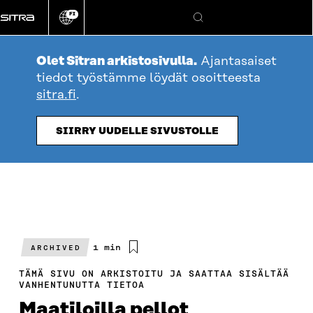
Siirry
FI
suoraan
Vaihda
Hae
sivuston
sisältöön
kieli
Olet Sitran arkistosivulla.
Ajantasaiset
tiedot työstämme löydät osoitteesta
sitra.fi
.
SIIRRY UUDELLE SIVUSTOLLE
Arvioitu
1 min
ARCHIVED
lukuaika
TÄMÄ SIVU ON ARKISTOITU JA SAATTAA SISÄLTÄÄ
VANHENTUNUTTA TIETOA
Maatiloilla pellot