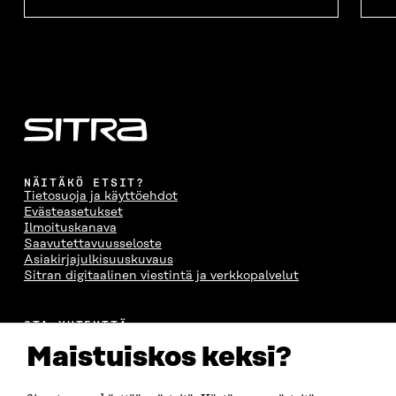
A
S
A
N
S
S
S
A
S
A
S
S
A
A
S
A
NÄITÄKÖ ETSIT?
Tietosuoja ja käyttöehdot
Evästeasetukset
Ilmoituskanava
Saavutettavuusseloste
Asiakirjajulkisuuskuvaus
Sitran digitaalinen viestintä ja verkkopalvelut
OTA YHTEYTTÄ
Suomen itsenäisyyden juhlarahasto Sitra
Maistuiskos keksi?
Itämerenkatu 11-13, PL 160,
00181 Helsinki