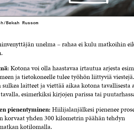
sh/Bekah Russom
invenyttäjän unelma – rahaa ei kulu matkoihin ei
.
mä:
Kotona voi olla haastavaa irtautua arjesta esime
een ja tietokoneelle tulee työhön liittyviä viestejä.
sulkea laitteet ja viettää aikaa kotona tavallisesta 
tavalla, esimerkiksi kirjojen parissa tai puutarhassa
ljen pienentyminen:
Hiilijalanjälkesi pienenee pros
n korvaat yhden 300 kilometrin päähän tehdyn
matkan kotilomalla.