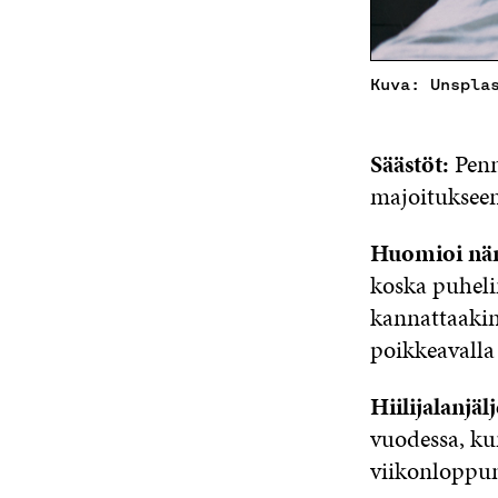
Kuva: Unspla
Säästöt:
Penn
majoitukseen
Huomioi nä
koska puhelim
kannattaakin 
poikkeavalla 
Hiilijalanjä
vuodessa, ku
viikonloppu