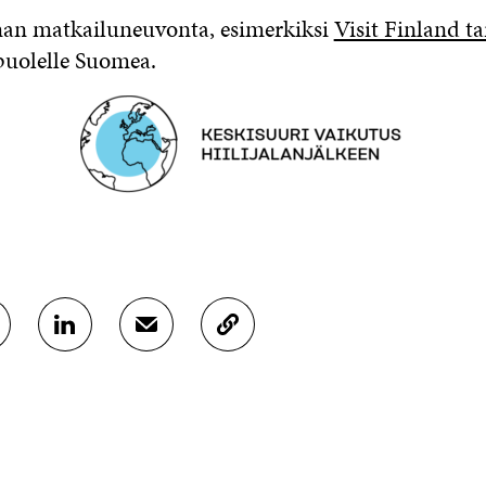
an matkailuneuvonta, esimerkiksi
Visit Finland ta
puolelle Suomea.
J
J
K
A
A
O
A
A
P
L
S
I
I
Ä
O
N
H
I
K
K
A
E
Ö
R