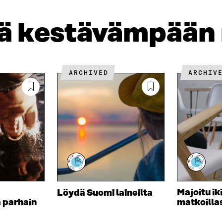
D
P
T
I
O
I
jä kestävämpään
N
S
K
I
T
K
S
I
E
S
L
L
Ä
L
I
ARCHIVED
ARCHIV
A
A
N
V
A
L
A
V
I
U
A
N
T
U
K
U
T
K
U
U
I
U
U
U
U
D
U
E
D
S
E
Majoitu ik
Löydä Suomi laineilta
S
S
a parhain
matkoilla
A
S
I
A