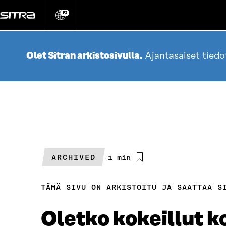
Siirry
suoraan
FI
Vaihda
sivuston
sisältöön
kieli
Olet Sitran arkistosivulla.
Ajantasaiset tied
ARCHIVED
Arvioitu
1 min
lukuaika
TÄMÄ SIVU ON ARKISTOITU JA SAATTAA S
Oletko kokeillut 