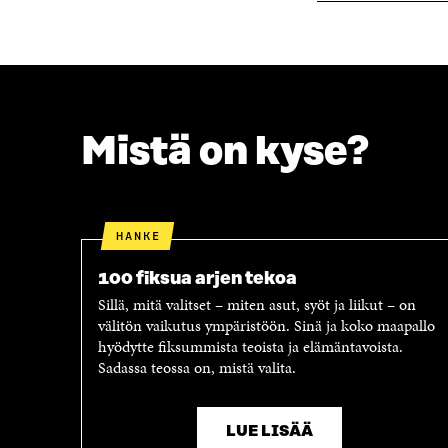
K
K
K
U
U
N
N
A
A
S
S
S
S
A
Mistä on kyse?
A
HANKE
100 fiksua arjen tekoa
Sillä, mitä valitset – miten asut, syöt ja liikut – on
välitön vaikutus ympäristöön. Sinä ja koko maapallo
hyödytte fiksummista teoista ja elämäntavoista.
Sadassa teossa on, mistä valita.
LUE LISÄÄ