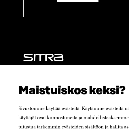
NÄITÄKÖ ETSIT?
Tietosuoja ja käyttöehdot
Maistuiskos keksi?
Evästeasetukset
Ilmoituskanava
Saavutettavuusseloste
Sivustomme käyttää evästeitä. Käytämme evästeitä 
Asiakirjajulkisuuskuvaus
käyttäjät ovat kiinnostuneita ja mahdollistaaksemme 
Sitran digitaalinen viestintä ja
tutustua tarkemmin evästeiden sisältöön ja hallita as
verkkopalvelut