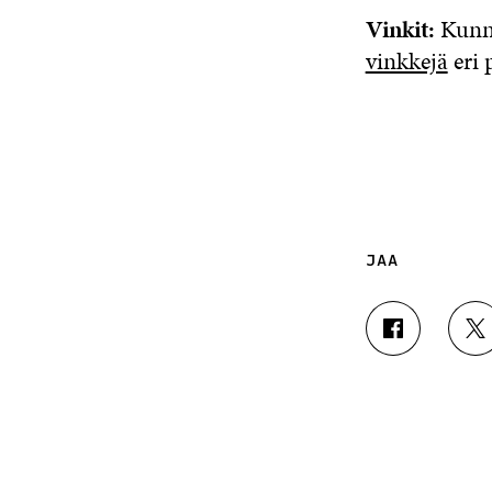
Vinkit:
Kunn
vinkkejä
eri 
JAA
J
J
A
A
A
A
F
T
A
W
C
I
E
T
B
T