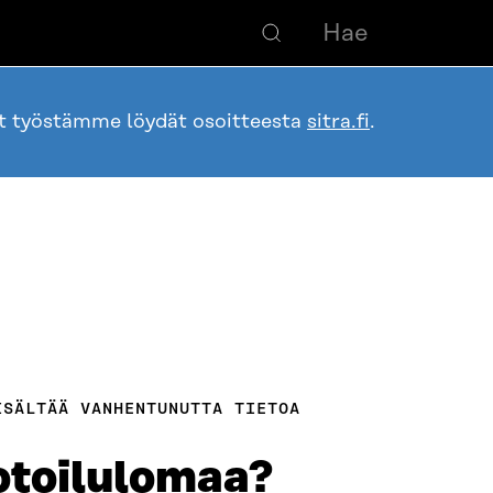
ot työstämme löydät osoitteesta
sitra.fi
.
ISÄLTÄÄ VANHENTUNUTTA TIETOA
kotoilulomaa?