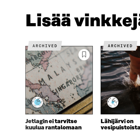
O
E
O
R
Lisää vinkke
K
I
I
S
S
S
S
Ä
A
A
ARCHIVED
ARCHIVED
A
V
V
A
A
U
U
T
T
U
U
U
U
U
U
U
U
D
D
E
E
S
S
S
Jetlagin ei tarvitse
Lähijärvi on
S
A
kuulua rantalomaan
vesipuistoist
A
I
I
K