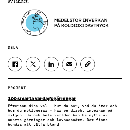
av landet.
DELA
D
D
D
D
K
E
E
E
E
O
L
L
L
L
P
A
A
A
A
I
P
P
P
V
E
PROJEKT
Å
Å
Å
I
R
F
T
L
A
A
100 smarta vardagsgärningar
A
W
I
E
A
Eftersom dina val – hur du bor, vad du äter och
C
I
N
-
R
hur du motionerar – har en direkt inverkan på
E
T
K
P
T
miljön. Du och hela världen kan ha nytta av
B
T
E
O
I
smarta gärningar och levnadssätt. Det finns
O
E
D
S
K
hundra att välja bland.
O
R
I
T
E