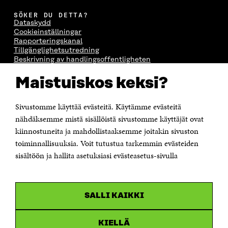
SÖKER DU DETTA?
Dataskydd
Cookieinställningar
Rapporteringskanal
Tillgänglighetsutredning
Beskrivning av handlingsoffentligheten
Sitra's digitala kommunikation och webbtjänster
Maistuiskos keksi?
KONTAKTA OSS
Jubileumsfonden för Finlands självständighet Sitra
Sivustomme käyttää evästeitä. Käytämme evästeitä
Östersjögatan 11–13, PB 160,
nähdäksemme mistä sisällöistä sivustomme käyttäjät ovat
00181 Helsingfors
kiinnostuneita ja mahdollistaaksemme joitakin sivuston
Tfn +358 294 618 991
toiminnallisuuksia. Voit tutustua tarkemmin evästeiden
Personalens e-postadresser har formen:
sisältöön ja hallita asetuksiasi evästeasetus-sivulla
fornamn.efternamn@sitra.fi
KANALER
SALLI KAIKKI
Facebook
Öppnas
i
Linkedin
ett
KIELLÄ
Öppnas