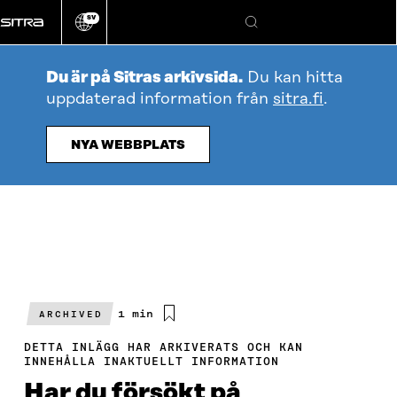
Gå
SV
direkt
Ändra
Sök
webbplatsens
till
språk
innehållet
Du är på Sitras arkivsida.
Du kan hitta
uppdaterad information från
sitra.fi
.
NYA WEBBPLATS
Beräknad
1 min
ARCHIVED
läsningstid
DETTA INLÄGG HAR ARKIVERATS OCH KAN
INNEHÅLLA INAKTUELLT INFORMATION
Har du försökt på