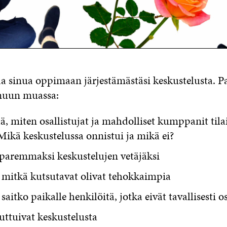
aa sinua oppimaan järjestämästäsi keskustelusta. P
 muun muassa:
, miten osallistujat ja mahdolliset kumppanit til
Mikä keskustelussa onnistui ja mikä ei?
 paremmaksi keskustelujen vetäjäksi
, mitkä kutsutavat olivat tehokkaimpia
 saitko paikalle henkilöitä, jotka eivät tavallisesti o
ttuivat keskustelusta