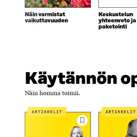
K
U
U
N
Näin varmistat
Keskustelun
N
A
vaikuttavuuden
yhteenveto ja
A
S
paketointi
S
S
S
A
A
Käytännön op
Näin homma toimii.
ARTIKKELIT
ARTIKKELIT