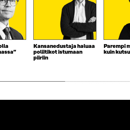
olla
Kansanedustaja haluaa
Parempi 
massa”
poliitikot istumaan
kuin kuts
piiriin