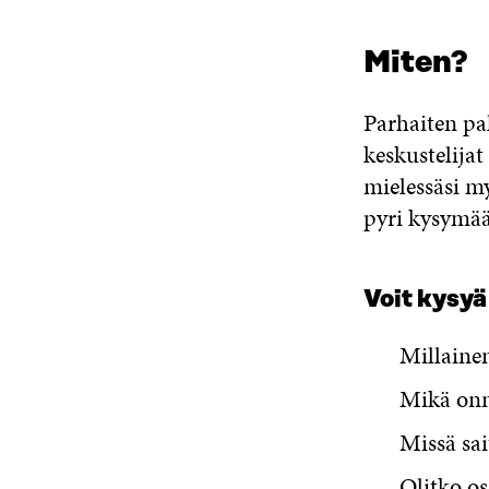
Miten?
Parhaiten pa
keskustelijat
mielessäsi m
pyri kysymää
Voit kysyä
Millainen
Mikä onni
Missä sa
Olitko os