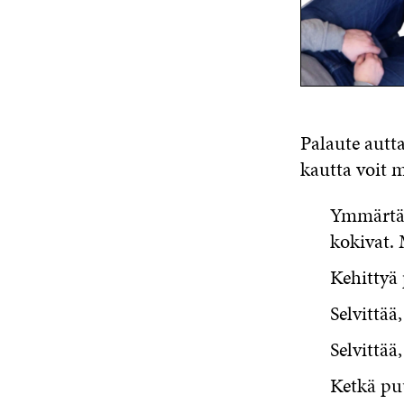
Palaute autt
kautta voit
Ymmärtää
kokivat. 
Kehittyä
Selvittää
Selvittää,
Ketkä puu