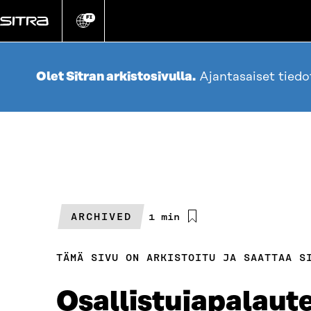
Siirry
suoraan
FI
Vaihda
sivuston
sisältöön
kieli
Olet Sitran arkistosivulla.
Ajantasaiset tied
ARCHIVED
Arvioitu
1 min
lukuaika
TÄMÄ SIVU ON ARKISTOITU JA SAATTAA S
Osallistujapalaut