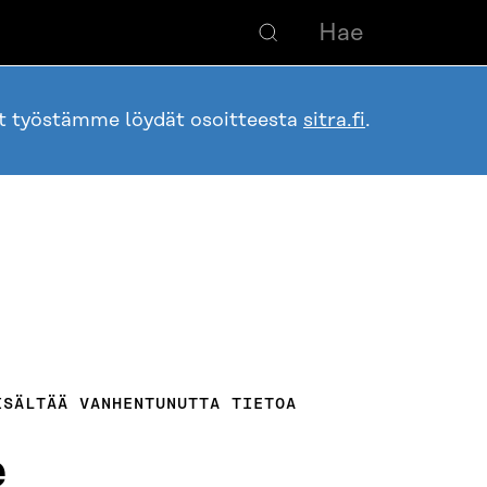
ot työstämme löydät osoitteesta
sitra.fi
.
ISÄLTÄÄ VANHENTUNUTTA TIETOA
e