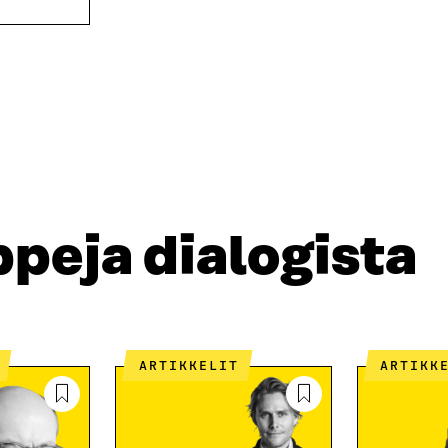
K
K
U
K
N
U
A
N
S
A
S
S
A
S
A
peja dialogista
ARTIKKELIT
ARTIKK