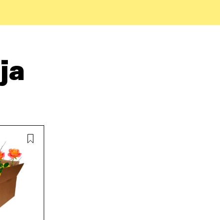
D
P
T
I
O
I
N
S
K
I
T
K
S
I
E
S
L
L
Ä
L
I
ja
A
A
N
V
A
L
A
V
I
U
A
N
T
U
K
U
T
K
U
U
I
U
U
U
U
D
U
E
D
S
E
S
S
A
S
I
A
K
I