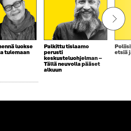
mennä luokse
Palkittu tislaamo
Poliis
ua tulemaan
perusti
etsiä 
keskusteluohjelman –
Tällä neuvolla pääset
alkuun