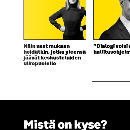
Näin saat mukaan
”Dialogi voisi 
heidätkin, jotka yleensä
hallitusohjel
jäävät keskusteluiden
ulkopuolelle
Mistä on kyse?