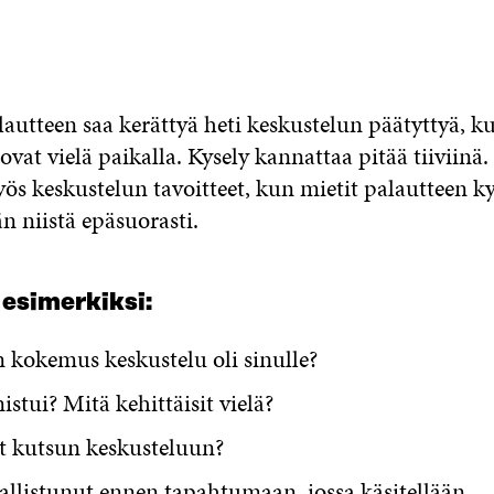
lautteen saa kerättyä heti keskustelun päätyttyä, k
 ovat vielä paikalla. Kysely kannattaa pitää tiiviinä.
yös keskustelun tavoitteet, kun mietit palautteen k
n niistä epäsuorasti.
 esimerkiksi:
 kokemus keskustelu oli sinulle?
stui? Mitä kehittäisit vielä?
it kutsun keskusteluun?
allistunut ennen tapahtumaan, jossa käsitellään